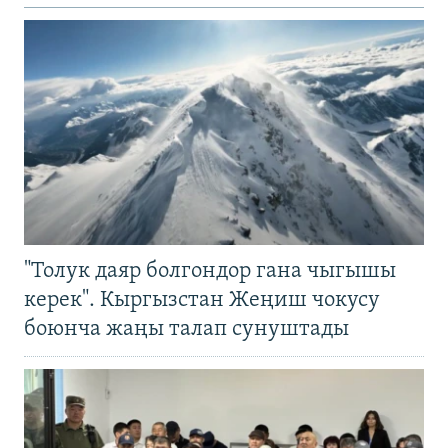
"Толук даяр болгондор гана чыгышы
керек". Кыргызстан Жеңиш чокусу
боюнча жаңы талап сунуштады