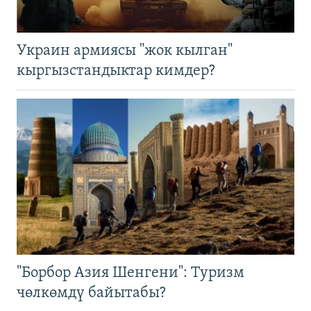
Украин армиясы "жок кылган"
кыргызстандыктар кимдер?
"Борбор Азия Шенгени": Туризм
чөлкөмдү байытабы?