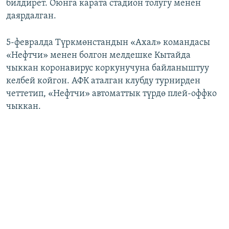
билдирет. Оюнга карата стадион толугу менен
даярдалган.
5-февралда Түркмөнстандын «Ахал» командасы
«Нефтчи» менен болгон мелдешке Кытайда
чыккан коронавирус коркунучуна байланыштуу
келбей койгон. АФК аталган клубду турнирден
четтетип, «Нефтчи» автоматтык түрдө плей-оффко
чыккан.