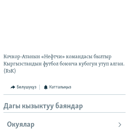
Кочкор-Атанын «Нефтчи» командасы былтыр
Кыргызстандын футбол боюнча кубогун утуп алган.
(RsK)
Бөлүшүңүз
Катталыңыз
Дагы кызыктуу баяндар
Окуялар