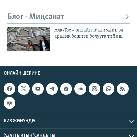
Блог - Миңсанат
Ала-Тоо – онлайн таалимдин эл
аралык бешиги болууга тийиш
ОНЛАЙН ШЕРИНЕ
БИЗ ЖӨНҮНДӨ
"АЗАТТЫКТЫН" САНДЫГЫ