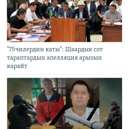
"75чилердин каты": Шаардык сот
тараптардын апелляция арызын
карайт