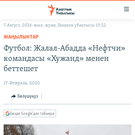
Линктер
Мазмунга
өтүңүз
7-Август, 2026-жыл, жума, Бишкек убактысы 10:22
Навигацияга
ЖАҢЫЛЫКТАР
өтүңүз
ЖАҢЫЛЫКТАР
КЫРГЫЗСТАН
Издөөгө
Футбол: Жалал-Абадда «Нефтчи»
салыңыз
ДҮЙНӨ
КЫРГЫЗСТАН
командасы «Хужанд» менен
УКРАИНА
САЯСАТ
ДҮЙНӨ
беттешет
АТАЙЫН ИЛИКТӨӨ
ЭКОНОМИКА
БОРБОР АЗИЯ
17-Февраль, 2020
ТВ ПРОГРАММАЛАР
МАДАНИЯТ
Бөлүшүңүз
ПОДКАСТ
БҮГҮН АЗАТТЫКТА
ӨЗГӨЧӨ ПИКИР
ЭКСПЕРТТЕР ТАЛДАЙТ
Бизди Google'дан табыңыз
БИЗ ЖАНА ДҮЙНӨ
Русский
ДАНИСТЕ