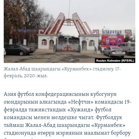
ОНЛАЙН ШЕРИНЕ
ЭЖЕ-СИҢДИЛЕР
АЗАТТЫК+
ЫҢГАЙСЫЗ СУРООЛОР
ЭЕ/АРнун бардык сайттары
Жалал-Абад шаарындагы «Курманбек» стадиону. 17-
февраль, 2020-жыл.
Азия футбол конфедерациясынын кубогунун
оюндарынын алкагында «Нефтчи» командасы 19-
февралда тажикстандык «Хужанд» футбол
командасы менен мелдешке чыгат. Футболдук
таймаш Жалал-Абад шаарындагы «Курманбек»
стадионунда өтөрүн мэриянын маалымат борбору