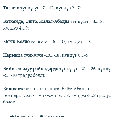
Таласта
түнкүсүн -7…-12, күндүз 2…7;
Баткенде, Ошто, Жалал-Абадда
түнкүсүн -3…-8,
күндүз 4…9;
Ысык-Көлдө
түнкүсүн -5…-10, күндүз 1…6;
Нарында
түнкүсүн -13…-18, күндүз 0…-5;
Бийик тоолуу райондордо
түнкүсүн -21…-26, күндүз
-5…-10 градус болот.
Бишкекте
жаан-чачын жаабайт. Абанын
температурасы түнкүсүн -6…-8, күндүз 6...8 градус
болот.
Бөлүшүңүз
Катталыңыз