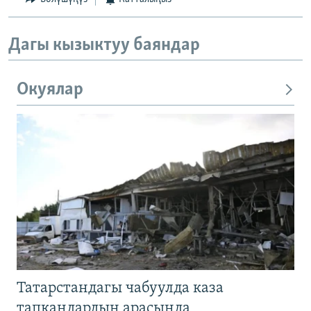
Дагы кызыктуу баяндар
Окуялар
Татарстандагы чабуулда каза
тапкандардын арасында