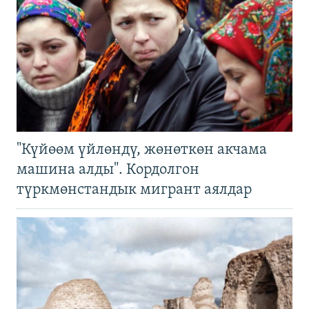
"Күйөөм үйлөндү, жөнөткөн акчама
машина алды". Кордолгон
түркмөнстандык мигрант аялдар