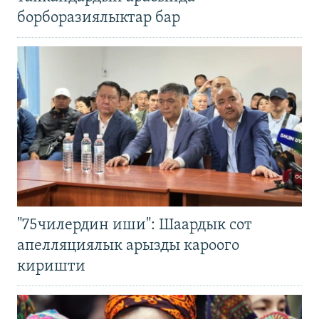
борборазиялыктар бар
"75чилердин иши": Шаардык сот
апелляциялык арызды кароого
киришти