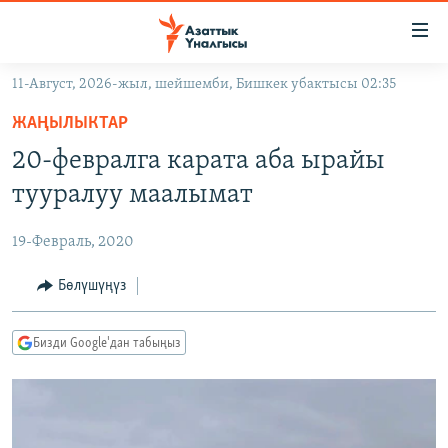
Линктер
Мазмунга
өтүңүз
11-Август, 2026-жыл, шейшемби, Бишкек убактысы 02:35
Навигацияга
ЖАҢЫЛЫКТАР
өтүңүз
ЖАҢЫЛЫКТАР
КЫРГЫЗСТАН
Издөөгө
20-февралга карата аба ырайы
салыңыз
ДҮЙНӨ
КЫРГЫЗСТАН
тууралуу маалымат
УКРАИНА
САЯСАТ
ДҮЙНӨ
19-Февраль, 2020
АТАЙЫН ИЛИКТӨӨ
ЭКОНОМИКА
БОРБОР АЗИЯ
ТВ ПРОГРАММАЛАР
Бөлүшүңүз
МАДАНИЯТ
ПОДКАСТ
БҮГҮН АЗАТТЫКТА
Бизди Google'дан табыңыз
ӨЗГӨЧӨ ПИКИР
ЭКСПЕРТТЕР ТАЛДАЙТ
БИЗ ЖАНА ДҮЙНӨ
Русский
ДАНИСТЕ