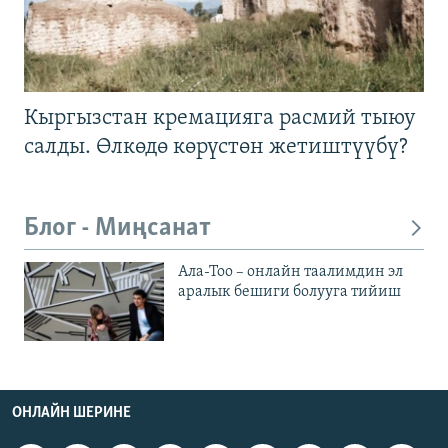
Кыргызстан кремацияга расмий тыюу
салды. Өлкөдө көрүстөн жетиштүүбү?
Блог - Миңсанат
Ала-Тоо – онлайн таалимдин эл
аралык бешиги болууга тийиш
ОНЛАЙН ШЕРИНЕ