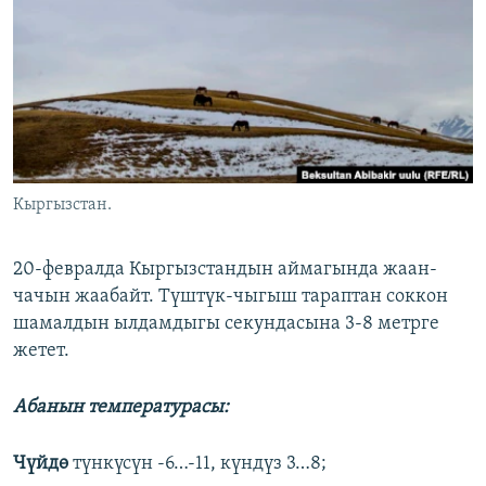
ОНЛАЙН ШЕРИНЕ
ЭЖЕ-СИҢДИЛЕР
АЗАТТЫК+
ЫҢГАЙСЫЗ СУРООЛОР
ЭЕ/АРнун бардык сайттары
Кыргызстан.
20-февралда Кыргызстандын аймагында жаан-
чачын жаабайт. Түштүк-чыгыш тараптан соккон
шамалдын ылдамдыгы секундасына 3-8 метрге
жетет.
Абанын температурасы:
Чүйдө
түнкүсүн -6…-11, күндүз 3…8;