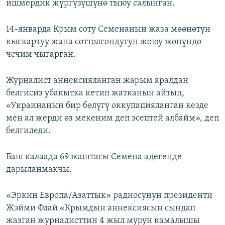
ишмердик жүргүзүшүнө тыюу салынган.
14-январда Крым соту Семенанын жаза мөөнөтүн
кыскартуу жана соттолгондугун жоюу жөнүндө
чечим чыгарган.
Журналист аннексияланган жарым аралдан
белгисиз убакытка кетип жатканын айтып,
«Украинанын бир бөлүгү оккупацияланган кезде
мен ал жерди өз мекеним деп эсептей албайм», деп
белгиледи.
Баш калаада 69 жаштагы Семена адегенде
дарыланмакчы.
«Эркин Европа/Азаттык» радиосунун президенти
Жэйми Флай «Крымдын аннексиясын сындап
жазган журналисттин 4 жыл мурун камалышы