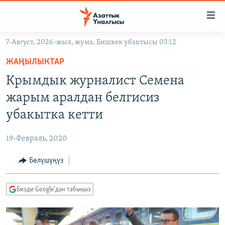
Линктер
Мазмунга
өтүңүз
7-Август, 2026-жыл, жума, Бишкек убактысы 03:12
Навигацияга
ЖАҢЫЛЫКТАР
өтүңүз
ЖАҢЫЛЫКТАР
КЫРГЫЗСТАН
Издөөгө
Крымдык журналист Семена
салыңыз
ДҮЙНӨ
КЫРГЫЗСТАН
жарым аралдан белгисиз
УКРАИНА
САЯСАТ
ДҮЙНӨ
убакытка кетти
АТАЙЫН ИЛИКТӨӨ
ЭКОНОМИКА
БОРБОР АЗИЯ
19-Февраль, 2020
ТВ ПРОГРАММАЛАР
МАДАНИЯТ
Бөлүшүңүз
ПОДКАСТ
БҮГҮН АЗАТТЫКТА
ӨЗГӨЧӨ ПИКИР
ЭКСПЕРТТЕР ТАЛДАЙТ
Бизди Google'дан табыңыз
БИЗ ЖАНА ДҮЙНӨ
Русский
ДАНИСТЕ