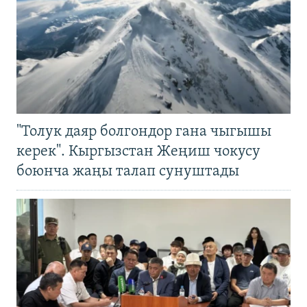
"Толук даяр болгондор гана чыгышы
керек". Кыргызстан Жеңиш чокусу
боюнча жаңы талап сунуштады