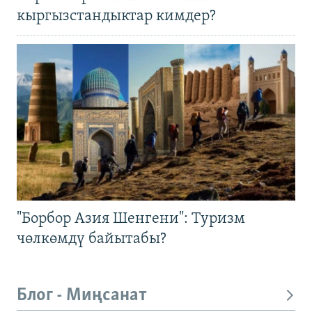
кыргызстандыктар кимдер?
"Борбор Азия Шенгени": Туризм
чөлкөмдү байытабы?
Блог - Миңсанат