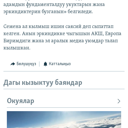
адамдын фундаменталдуу укуктарын жана
эркиндиктерин бузганын» белгиледи.
Семена ал кылмыш ишин саясий деп сыпаттап
келген. Анын эркиндикке чыгышын АКШ, Европа
Биримдиги жана эл аралык медиа уюмдар талап
кылышкан.
Бөлүшүңүз
Катталыңыз
Дагы кызыктуу баяндар
Окуялар