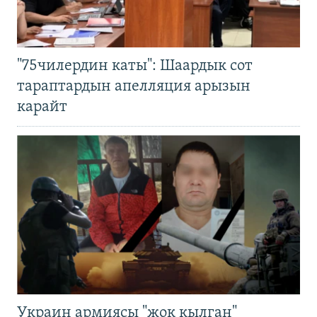
"75чилердин каты": Шаардык сот
тараптардын апелляция арызын
карайт
Украин армиясы "жок кылган"