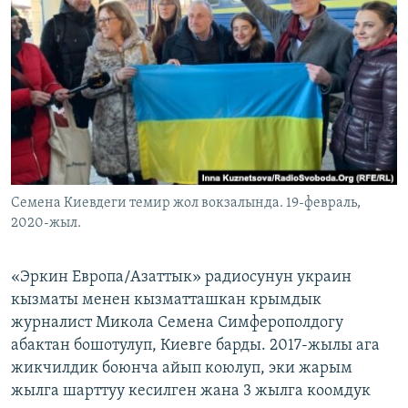
ОНЛАЙН ШЕРИНЕ
ЭЖЕ-СИҢДИЛЕР
АЗАТТЫК+
ЫҢГАЙСЫЗ СУРООЛОР
ЭЕ/АРнун бардык сайттары
Семена Киевдеги темир жол вокзалында. 19-февраль,
2020-жыл.
«Эркин Европа/Азаттык» радиосунун украин
кызматы менен кызматташкан крымдык
журналист Микола Семена Симферополдогу
абактан бошотулуп, Киевге барды. 2017-жылы ага
жикчилдик боюнча айып коюлуп, эки жарым
жылга шарттуу кесилген жана 3 жылга коомдук