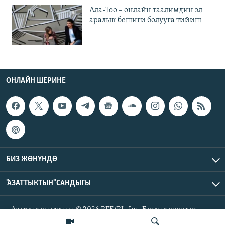
Ала-Тоо – онлайн таалимдин эл
аралык бешиги болууга тийиш
ОНЛАЙН ШЕРИНЕ
БИЗ ЖӨНҮНДӨ
"АЗАТТЫКТЫН" САНДЫГЫ
Азаттык үналгысы © 2026 RFE/RL, Inc. Бардык укуктар
корголгон.