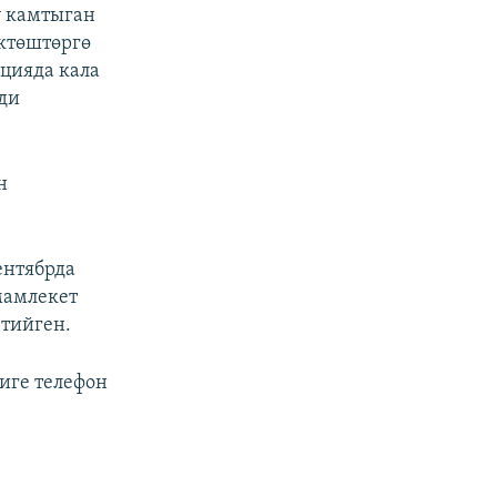
ү камтыган
өктөштөргө
цияда кала
ди
н
ентябрда
мамлекет
 тийген.
иге телефон