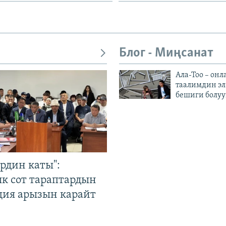
Блог - Миңсанат
Ала-Тоо – онл
таалимдин эл
бешиги болуу
рдин каты":
к сот тараптардын
ция арызын карайт