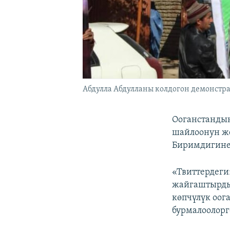
Абдулла Абдулланы колдогон демонстра
Ооганстандын
шайлоонун же
Биримдигине
«Твиттердеги
жайгаштырды
көпчүлүк оог
бурмалоолорг