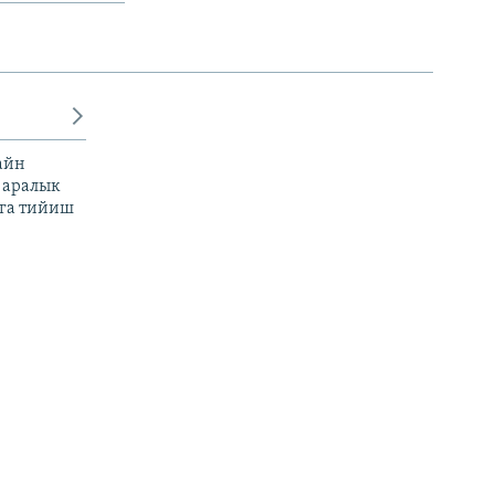
айн
 аралык
га тийиш