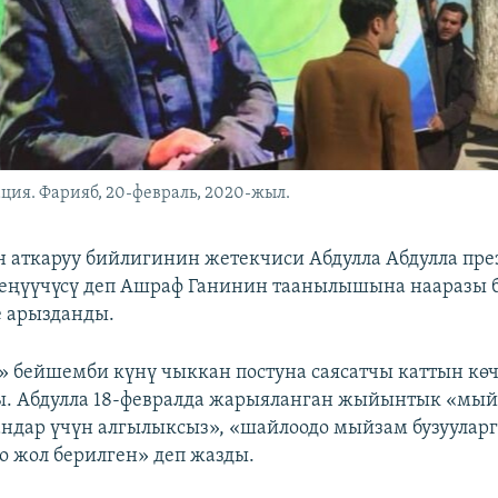
ция. Фарияб, 20-февраль, 2020-жыл.
 аткаруу бийлигинин жетекчиси Абдулла Абдулла пр
ңүүчүсү деп Ашраф Ганинин таанылышына нааразы б
 арызданды.
» бейшемби күнү чыккан постуна саясатчы каттын кө
. Абдулла 18-февралда жарыяланган жыйынтык «мый
андар үчүн алгылыксыз», «шайлоодо мыйзам бузууларг
о жол берилген» деп жазды.