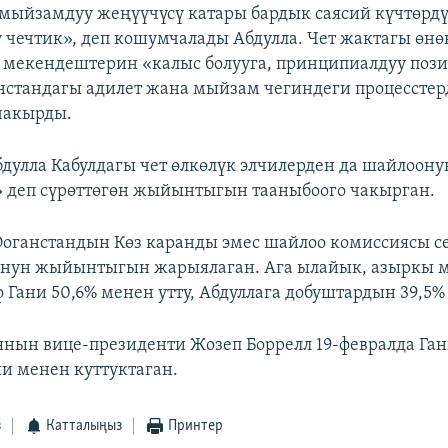
мыйзамдуу жеңүүчүсү катары бардык саясий күчтөрд
ү чечтик», деп кошумчалады Абдулла. Чет жактагы өн
 мекендештерин «калыс болууга, принципиалдуу пози
анстандагы адилет жана мыйзам чегиндеги процесстер
чакырды.
бдулла Кабулдагы чет өлкөлүк элчилерден да шайлоону
 деп сүрөттөгөн жыйынтыгын тааныбоого чакырган.
Ооганстандын Көз каранды эмес шайлоо комиссиясы с
онун жыйынтыгын жарыялаган. Ага ылайык, азыркы 
Гани 50,6% менен утту, Абдуллага добуштардын 39,5%
нын вице-президенти Жозеп Боррелл 19-февралда Ган
 менен куттуктаган.
з
Катталыңыз
Принтер