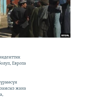
езиденттик
олуп, Европа
чүрмөсүн
замсыз жана
а,