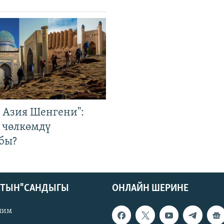
р Азия Шенгени":
 чөлкөмдү
бы?
КТЫН" САНДЫГЫ
ОНЛАЙН ШЕРИНЕ
лим