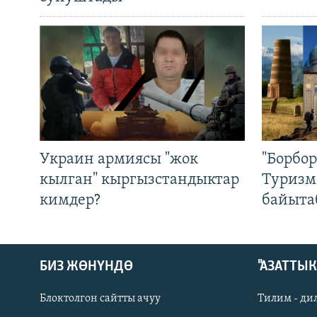
Украин армиясы "жок
"Борбо
кылган" кыргызстандыктар
Туризм
кимдер?
байыта
БИЗ ЖӨНҮНДӨ
"АЗАТТЫ
Блоктолгон сайтты ачуу
Тилим - ди