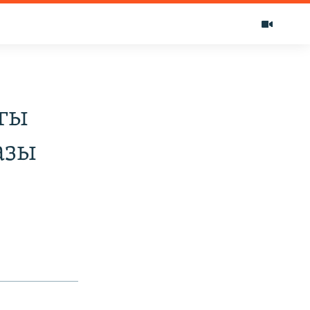
гы
азы