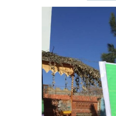
ЭЖЕ-СИҢДИЛЕР
АЗАТТЫК+
ЫҢГАЙСЫЗ СУРООЛОР