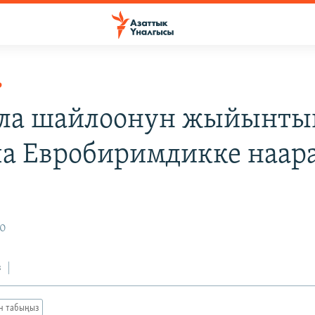
Р
ла шайлоонун жыйынты
а Евробиримдикке наар
20
з
ан табыңыз