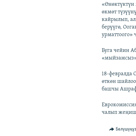
«Өнөктүктүн 
өкмөт түзүүн
кайрылып, ал
берүүгө, Оог
урматтоого» 
Буга чейин А
«мыйзамсыз»
18-февралда 
өткөн шайло
башчы Ашраф 
Еврокомиссия
чалып жеңиши
Бөлүшүңү