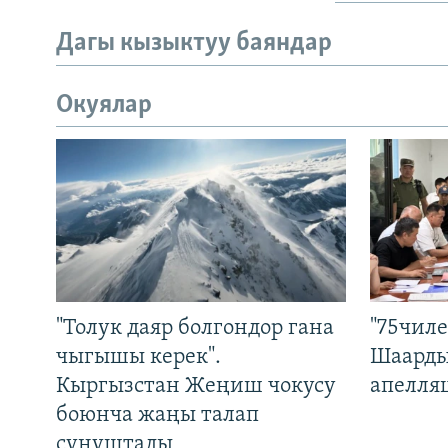
Дагы кызыктуу баяндар
Окуялар
"Толук даяр болгондор гана
"75чиле
чыгышы керек".
Шаарды
Кыргызстан Жеңиш чокусу
апелля
боюнча жаңы талап
сунуштады