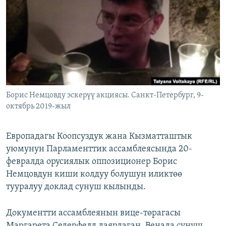
ОНЛАЙН ШЕРИНЕ
ЭЖЕ-СИҢДИЛЕР
АЗАТТЫК+
ЫҢГАЙСЫЗ СУРООЛОР
ЭЕ/АРнун бардык сайттары
Борис Немцовду эскерүү акциясы. Санкт-Петербург, 9-
октябрь 2019-жыл
Европадагы Коопсуздук жана Кызматташтык
уюмунун Парламенттик ассамблеясында 20-
февралда орусиялык оппозиционер Борис
Немцовдун киши колдуу болушун иликтөө
тууралуу доклад сунуш кылынды.
Документти ассамблеянын вице-төрагасы
Маргарета Седерфелд даярдаган. Венада сунуш