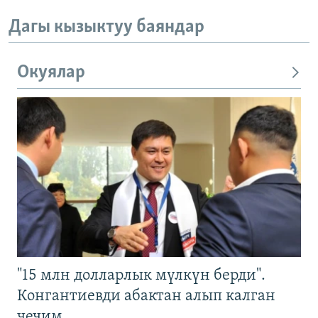
Дагы кызыктуу баяндар
Окуялар
"15 млн долларлык мүлкүн берди".
Конгантиевди абактан алып калган
чечим