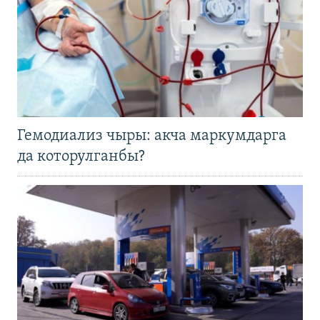
Гемодиализ чыры: акча маркумдарга
да которулганбы?