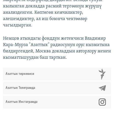
кылынган докладда расмий тергөөнүн жүрүшү
анализденген. Көптөгөн кемчиликтер,
алешемдиктер, ал иш боюнча чектөөлөр
чагылдырган.
Немцов атындагы фонддун жетекчиси Владимир
Кара-Мурза "Азаттык" радиосунун орус кызматына
билдиргендей, Москва докладдын авторлору менен
кызматташуудан баш тарткан.
Азаттык тиркемеси
Азаттык Телеграмда
Азаттык Инстаграмда