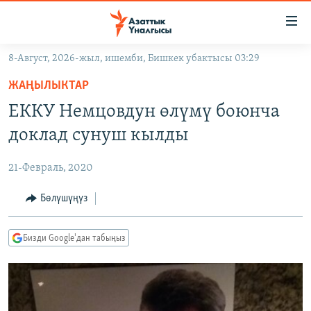
Линктер
Мазмунга
өтүңүз
8-Август, 2026-жыл, ишемби, Бишкек убактысы 03:29
Навигацияга
ЖАҢЫЛЫКТАР
өтүңүз
ЖАҢЫЛЫКТАР
КЫРГЫЗСТАН
Издөөгө
ЕККУ Немцовдун өлүмү боюнча
салыңыз
ДҮЙНӨ
КЫРГЫЗСТАН
доклад сунуш кылды
УКРАИНА
САЯСАТ
ДҮЙНӨ
21-Февраль, 2020
АТАЙЫН ИЛИКТӨӨ
ЭКОНОМИКА
БОРБОР АЗИЯ
ТВ ПРОГРАММАЛАР
Бөлүшүңүз
МАДАНИЯТ
ПОДКАСТ
БҮГҮН АЗАТТЫКТА
Бизди Google'дан табыңыз
ӨЗГӨЧӨ ПИКИР
ЭКСПЕРТТЕР ТАЛДАЙТ
БИЗ ЖАНА ДҮЙНӨ
Русский
ДАНИСТЕ