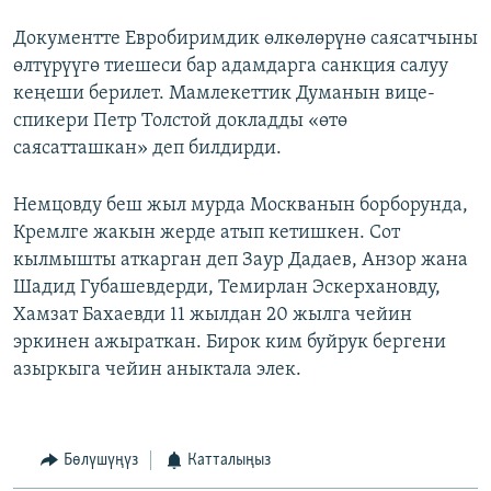
Документте Евробиримдик өлкөлөрүнө саясатчыны
өлтүрүүгө тиешеси бар адамдарга санкция салуу
кеңеши берилет. Мамлекеттик Думанын вице-
спикери Петр Толстой докладды «өтө
саясатташкан» деп билдирди.
Немцовду беш жыл мурда Москванын борборунда,
Кремлге жакын жерде атып кетишкен. Сот
кылмышты аткарган деп Заур Дадаев, Анзор жана
Шадид Губашевдерди, Темирлан Эскерхановду,
Хамзат Бахаевди 11 жылдан 20 жылга чейин
эркинен ажыраткан. Бирок ким буйрук бергени
азыркыга чейин аныктала элек.
Бөлүшүңүз
Катталыңыз