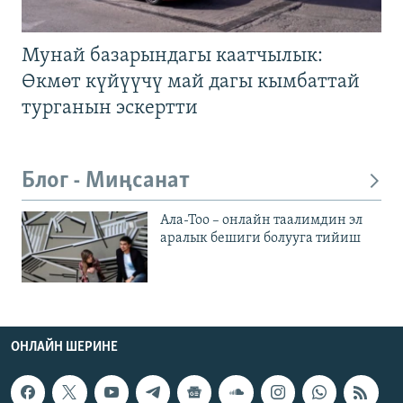
Мунай базарындагы каатчылык:
Өкмөт күйүүчү май дагы кымбаттай
турганын эскертти
Блог - Миңсанат
Ала-Тоо – онлайн таалимдин эл
аралык бешиги болууга тийиш
ОНЛАЙН ШЕРИНЕ