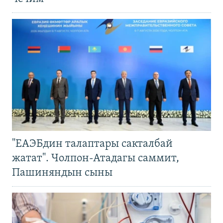
"ЕАЭБдин талаптары сакталбай
жатат". Чолпон-Атадагы саммит,
Пашиняндын сыны