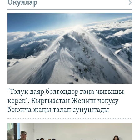
Окуялар
"Толук даяр болгондор гана чыгышы
керек". Кыргызстан Жеңиш чокусу
боюнча жаңы талап сунуштады