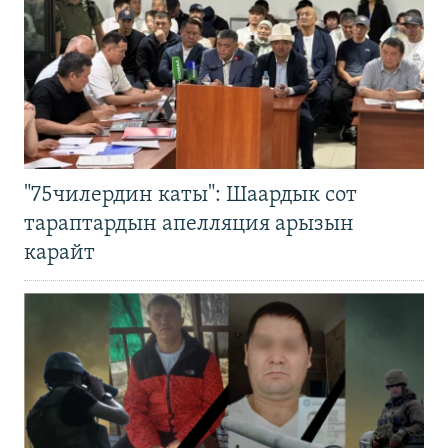
"75чилердин каты": Шаардык сот
тараптардын апелляция арызын
карайт