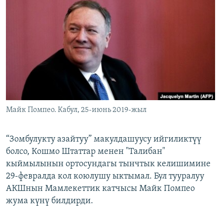
ОНЛАЙН ШЕРИНЕ
ЭЖЕ-СИҢДИЛЕР
АЗАТТЫК+
ЫҢГАЙСЫЗ СУРООЛОР
ЭЕ/АРнун бардык сайттары
Майк Помпео. Кабул, 25-июнь 2019-жыл
“Зомбулукту азайтуу” макулдашуусу ийгиликтүү
болсо, Кошмо Штаттар менен "Талибан"
кыймылынын ортосундагы тынчтык келишимине
29-февралда кол коюлушу ыктымал. Бул тууралуу
АКШнын Мамлекеттик катчысы Майк Помпео
жума күнү билдирди.