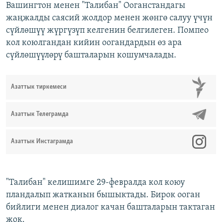
Вашингтон менен "Талибан" Ооганстандагы
жаңжалды саясий жолдор менен жөнгө салуу үчүн
сүйлөшүү жүргүзүп келгенин белгилеген. Помпео
кол коюлгандан кийин оогандардын өз ара
сүйлөшүүлөрү башталарын кошумчалады.
Азаттык тиркемеси
Азаттык Телеграмда
Азаттык Инстаграмда
"Талибан" келишимге 29-февралда кол коюу
пландалып жатканын бышыктады. Бирок ооган
бийлиги менен диалог качан башталарын тактаган
жок.