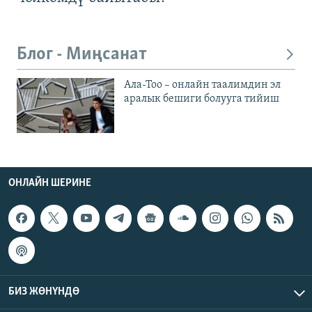
Блог - Миңсанат
Ала-Тоо – онлайн таалимдин эл
аралык бешиги болууга тийиш
ОНЛАЙН ШЕРИНЕ
БИЗ ЖӨНҮНДӨ