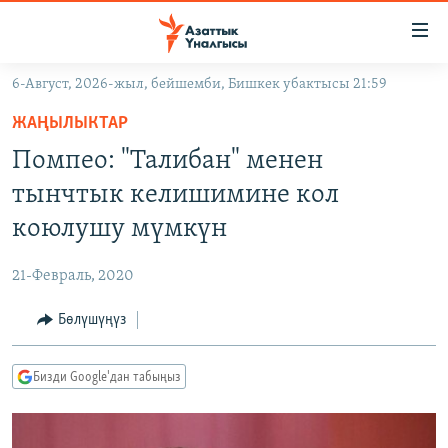
Линктер
Мазмунга
өтүңүз
6-Август, 2026-жыл, бейшемби, Бишкек убактысы 21:59
Навигацияга
ЖАҢЫЛЫКТАР
өтүңүз
ЖАҢЫЛЫКТАР
КЫРГЫЗСТАН
Издөөгө
Помпео: "Талибан" менен
салыңыз
ДҮЙНӨ
КЫРГЫЗСТАН
тынчтык келишимине кол
УКРАИНА
САЯСАТ
ДҮЙНӨ
коюлушу мүмкүн
АТАЙЫН ИЛИКТӨӨ
ЭКОНОМИКА
БОРБОР АЗИЯ
21-Февраль, 2020
ТВ ПРОГРАММАЛАР
МАДАНИЯТ
Бөлүшүңүз
ПОДКАСТ
БҮГҮН АЗАТТЫКТА
ӨЗГӨЧӨ ПИКИР
ЭКСПЕРТТЕР ТАЛДАЙТ
Бизди Google'дан табыңыз
БИЗ ЖАНА ДҮЙНӨ
Русский
ДАНИСТЕ