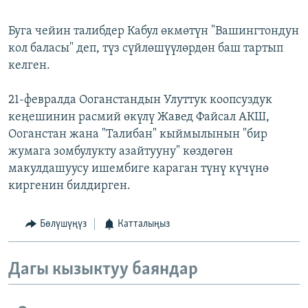
Буга чейин талибдер Кабул өкмөтүн "Вашингтондун
кол баласы" деп, түз сүйлөшүүлөрдөн баш тартып
келген.
21-февралда Ооганстандын Улуттук коопсуздук
кеңешинин расмий өкүлү Жавед Файсал АКШ,
Ооганстан жана "Талибан" кыймылынын "бир
жумага зомбулукту азайтууну" көздөгөн
макулдашуусу ишембиге караган түнү күчүнө
киргенин билдирген.
Бөлүшүңүз
Катталыңыз
Дагы кызыктуу баяндар