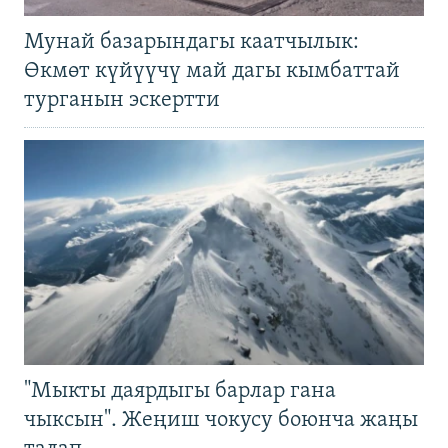
Мунай базарындагы каатчылык:
Өкмөт күйүүчү май дагы кымбаттай
турганын эскертти
"Мыкты даярдыгы барлар гана
чыксын". Жеңиш чокусу боюнча жаңы