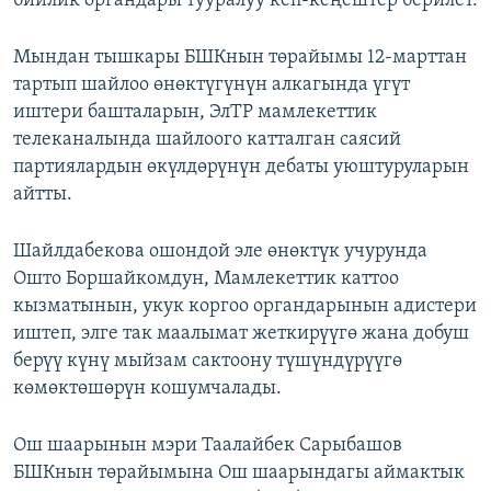
бийлик органдары тууралуу кеп-кеңештер берилет.
Мындан тышкары БШКнын төрайымы 12-марттан
тартып шайлоо өнөктүгүнүн алкагында үгүт
иштери башталарын, ЭлТР мамлекеттик
телеканалында шайлоого катталган саясий
партиялардын өкүлдөрүнүн дебаты уюштуруларын
айтты.
Шайлдабекова ошондой эле өнөктүк учурунда
Ошто Боршайкомдун, Мамлекеттик каттоо
кызматынын, укук коргоо органдарынын адистери
иштеп, элге так маалымат жеткирүүгө жана добуш
берүү күнү мыйзам сактоону түшүндүрүүгө
көмөктөшөрүн кошумчалады.
Ош шаарынын мэри Таалайбек Сарыбашов
БШКнын төрайымына Ош шаарындагы аймактык