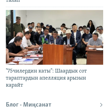
талап
"75чилердин каты": Шаардык сот
тараптардын апелляция арызын
карайт
Блог - Миңсанат