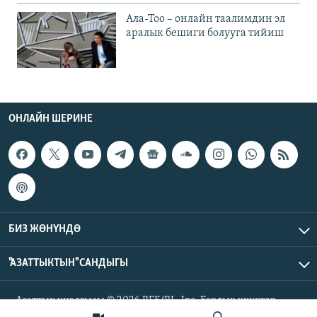
Ала-Тоо – онлайн таалимдин эл
аралык бешиги болууга тийиш
ОНЛАЙН ШЕРИНЕ
БИЗ ЖӨНҮНДӨ
"АЗАТТЫКТЫН" САНДЫГЫ
Азаттык үналгысы © 2026 RFE/RL, Inc. Бардык укуктар
корголгон.