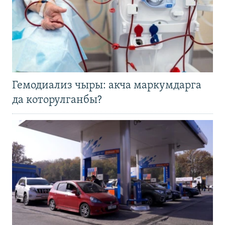
Гемодиализ чыры: акча маркумдарга
да которулганбы?