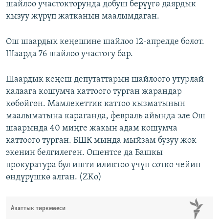
шайлоо участокторунда добуш берүүгө даярдык
кызуу жүрүп жатканын маалымдаган.
Ош шаардык кеңешине шайлоо 12-апрелде болот.
Шаарда 76 шайлоо участогу бар.
Шаардык кеңеш депутаттарын шайлоого утурлай
калаага кошумча каттоого турган жарандар
көбөйгөн. Мамлекеттик каттоо кызматынын
маалыматына караганда, февраль айында эле Ош
шаарында 40 миңге жакын адам кошумча
каттоого турган. БШК мында мыйзам бузуу жок
экенин белгилеген. Ошентсе да Башкы
прокуратура бул ишти иликтөө үчүн сотко чейин
өндүрүшкө алган. (ZKo)
Азаттык тиркемеси