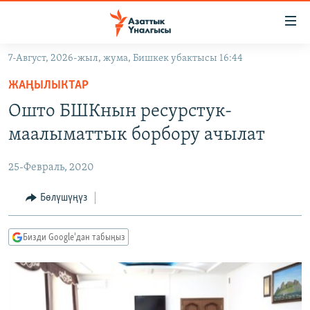
Линктер
Мазмунга
өтүңүз
7-Август, 2026-жыл, жума, Бишкек убактысы 16:44
Навигацияга
ЖАҢЫЛЫКТАР
өтүңүз
ЖАҢЫЛЫКТАР
КЫРГЫЗСТАН
Издөөгө
Ошто БШКнын ресурстук-
салыңыз
ДҮЙНӨ
КЫРГЫЗСТАН
маалыматтык борбору ачылат
УКРАИНА
САЯСАТ
ДҮЙНӨ
25-Февраль, 2020
АТАЙЫН ИЛИКТӨӨ
ЭКОНОМИКА
БОРБОР АЗИЯ
ТВ ПРОГРАММАЛАР
Бөлүшүңүз
МАДАНИЯТ
ПОДКАСТ
БҮГҮН АЗАТТЫКТА
Бизди Google'дан табыңыз
ӨЗГӨЧӨ ПИКИР
ЭКСПЕРТТЕР ТАЛДАЙТ
БИЗ ЖАНА ДҮЙНӨ
Русский
ДАНИСТЕ