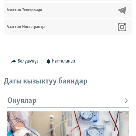
Азаттык Телеграмда
Азаттык Инстаграмда
Бөлүшүңүз
Катталыңыз
Дагы кызыктуу баяндар
Окуялар