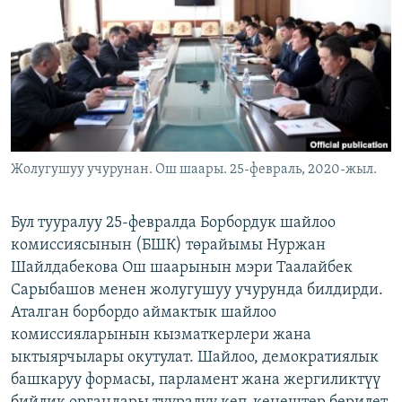
ОНЛАЙН ШЕРИНЕ
ЭЖЕ-СИҢДИЛЕР
АЗАТТЫК+
ЫҢГАЙСЫЗ СУРООЛОР
ЭЕ/АРнун бардык сайттары
Жолугушуу учурунан. Ош шаары. 25-февраль, 2020-жыл.
Бул тууралуу 25-февралда Борбордук шайлоо
комиссиясынын (БШК) төрайымы Нуржан
Шайлдабекова Ош шаарынын мэри Таалайбек
Сарыбашов менен жолугушуу учурунда билдирди.
Аталган борбордо аймактык шайлоо
комиссияларынын кызматкерлери жана
ыктыярчылары окутулат. Шайлоо, демократиялык
башкаруу формасы, парламент жана жергиликтүү