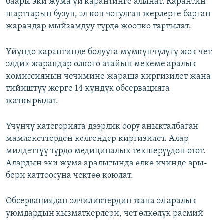
баары эки жума үй карантинге алынат. Карантин
шарттарын бузуп, эл көп чогулган жерлерге барган
жарандар мыйзамдуу түрдө жоопко тартылат.
Үйүндө карантинде болууга мүмкүнчүлүгү жок чет
элдик жарандар өлкөгө атайын мекеме аралык
комиссиянын чечимине жараша киргизилет жана
тийиштүү жерге 14 күндүк обсервацияга
жаткырылат.
Үчүнчү категорияга дээрлик оору аныкталбаган
мамлекеттерден келгендер киргизилет. Алар
милдеттүү түрдө медициналык текшерүүдөн өтөт.
Алардын эки жума аралыгында өлкө ичинде ары-
бери каттоосуна чектөө коюлат.
Обсервациядан элчиликтердин жана эл аралык
уюмдардын кызматкерлери, чет өлкөлүк расмий