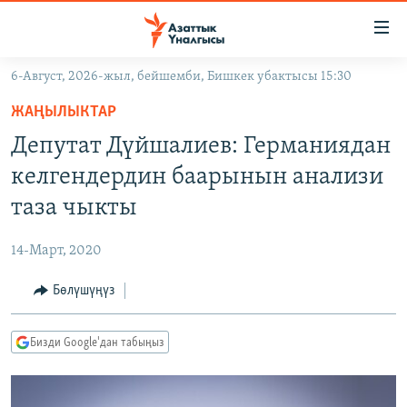
Линктер
Мазмунга
өтүңүз
6-Август, 2026-жыл, бейшемби, Бишкек убактысы 15:30
Навигацияга
ЖАҢЫЛЫКТАР
өтүңүз
ЖАҢЫЛЫКТАР
КЫРГЫЗСТАН
Издөөгө
Депутат Дүйшалиев: Германиядан
салыңыз
ДҮЙНӨ
КЫРГЫЗСТАН
келгендердин баарынын анализи
УКРАИНА
САЯСАТ
ДҮЙНӨ
таза чыкты
АТАЙЫН ИЛИКТӨӨ
ЭКОНОМИКА
БОРБОР АЗИЯ
14-Март, 2020
ТВ ПРОГРАММАЛАР
МАДАНИЯТ
Бөлүшүңүз
ПОДКАСТ
БҮГҮН АЗАТТЫКТА
ӨЗГӨЧӨ ПИКИР
ЭКСПЕРТТЕР ТАЛДАЙТ
Бизди Google'дан табыңыз
БИЗ ЖАНА ДҮЙНӨ
Русский
ДАНИСТЕ