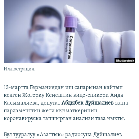
ОНЛАЙН ШЕРИНЕ
ЭЖЕ-СИҢДИЛЕР
АЗАТТЫК+
ЫҢГАЙСЫЗ СУРООЛОР
ЭЕ/АРнун бардык сайттары
Иллюстрация.
13-мартта Германиядан иш сапарынан кайтып
келген Жогорку Кеңештин вице-спикери Аида
Касымалиева, депутат
Абдыбек Дүйшалиев
жана
парламенттин жети кызматкеринин
коронавируска тапшырган анализи таза чыкты.
Бул тууралуу «Азаттык» радиосуна Дүйшалиев