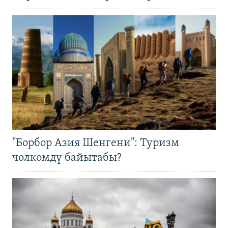
"Борбор Азия Шенгени": Туризм
чөлкөмдү байытабы?