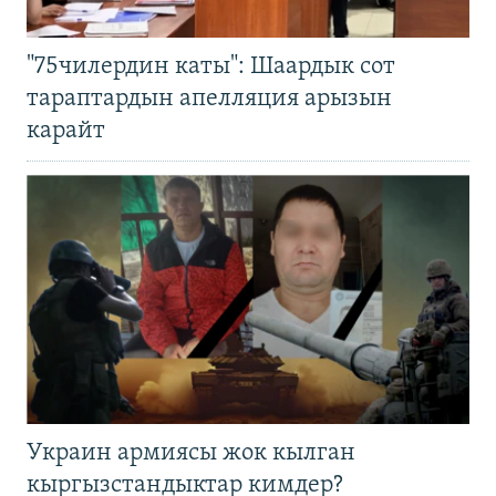
"75чилердин каты": Шаардык сот
тараптардын апелляция арызын
карайт
Украин армиясы жок кылган
кыргызстандыктар кимдер?