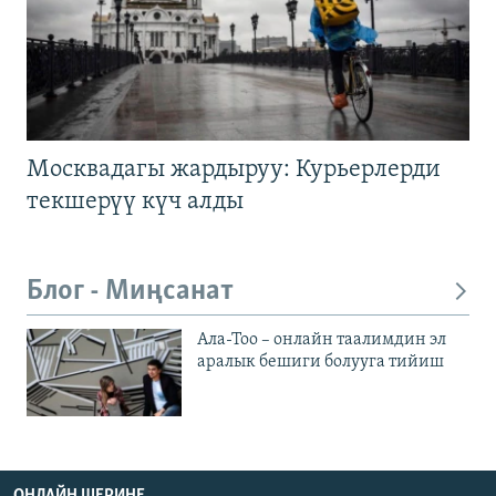
Москвадагы жардыруу: Курьерлерди
текшерүү күч алды
Блог - Миңсанат
Ала-Тоо – онлайн таалимдин эл
аралык бешиги болууга тийиш