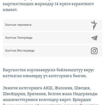
кыргызстандык жарандар 14 күнгө карантинге
алынат.
Азаттык тиркемеси
Азаттык Телеграмда
Азаттык Инстаграмда
Кыргызстан коронавируска байланыштуу вирус
катталган өлкөлөрдү үч категорияга бөлгөн.
Экинчи категорияга АКШ, Жапония, Швеция,
Швейцария, Британия, Белгия жана Нидерланды
мамлекеттеринен келгендер кирет. Булардын