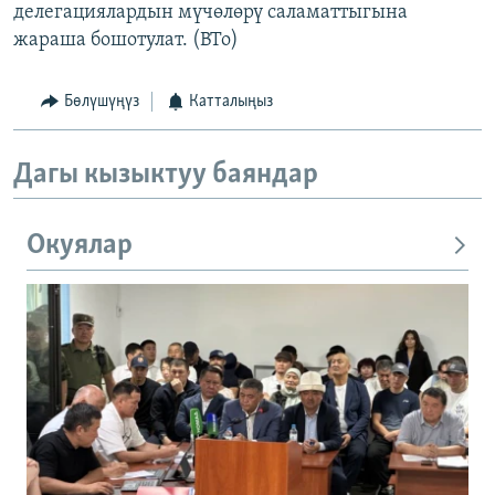
делегациялардын мүчөлөрү саламаттыгына
жараша бошотулат. (BTo)
Бөлүшүңүз
Катталыңыз
Дагы кызыктуу баяндар
Окуялар