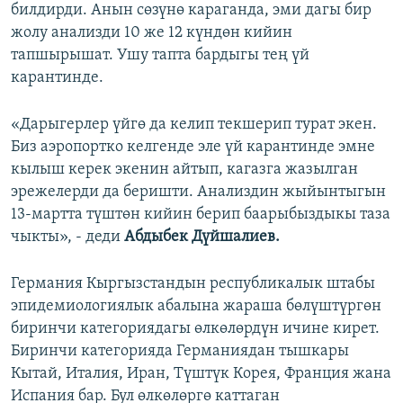
билдирди. Анын сөзүнө караганда, эми дагы бир
жолу анализди 10 же 12 күндөн кийин
тапшырышат. Ушу тапта бардыгы тең үй
карантинде.
«Дарыгерлер үйгө да келип текшерип турат экен.
Биз аэропортко келгенде эле үй карантинде эмне
кылыш керек экенин айтып, кагазга жазылган
эрежелерди да беришти. Анализдин жыйынтыгын
13-мартта түштөн кийин берип баарыбыздыкы таза
чыкты», - деди
Абдыбек Дүйшалиев.
Германия Кыргызстандын республикалык штабы
эпидемиологиялык абалына жараша бөлүштүргөн
биринчи категориядагы өлкөлөрдүн ичине кирет.
Биринчи категорияда Германиядан тышкары
Кытай, Италия, Иран, Түштүк Корея, Франция жана
Испания бар. Бул өлкөлөргө каттаган