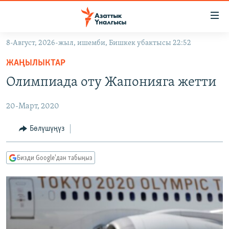
Линктер
Мазмунга
өтүңүз
8-Август, 2026-жыл, ишемби, Бишкек убактысы 22:52
Навигацияга
ЖАҢЫЛЫКТАР
өтүңүз
ЖАҢЫЛЫКТАР
КЫРГЫЗСТАН
Издөөгө
Олимпиада оту Жапонияга жетти
салыңыз
ДҮЙНӨ
КЫРГЫЗСТАН
20-Март, 2020
УКРАИНА
САЯСАТ
ДҮЙНӨ
АТАЙЫН ИЛИКТӨӨ
ЭКОНОМИКА
БОРБОР АЗИЯ
Бөлүшүңүз
ТВ ПРОГРАММАЛАР
МАДАНИЯТ
Бизди Google'дан табыңыз
ПОДКАСТ
БҮГҮН АЗАТТЫКТА
ӨЗГӨЧӨ ПИКИР
ЭКСПЕРТТЕР ТАЛДАЙТ
БИЗ ЖАНА ДҮЙНӨ
Русский
ДАНИСТЕ