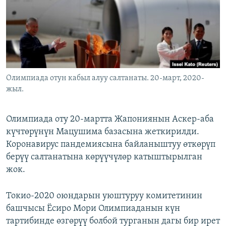
ОНЛАЙН ШЕРИНЕ
ЭЖЕ-СИҢДИЛЕР
АЗАТТЫК+
ЫҢГАЙСЫЗ СУРООЛОР
ЭЕ/АРнун бардык сайттары
Олимпиада отун кабыл алуу салтанаты. 20-март, 2020-
жыл.
Олимпиада оту 20-мартта Жапониянын Аскер-аба
күчтөрүнүн Мацушима базасына жеткирилди.
Коронавирус пандемиясына байланыштуу өткөрүп
берүү салтанатына көрүүчүлөр катыштырылган
жок.
Токио-2020 оюндарын уюштуруу комитетинин
башчысы Ёсиро Мори Олимпиаданын күн
тартибинде өзгөрүү болбой турганын дагы бир ирет