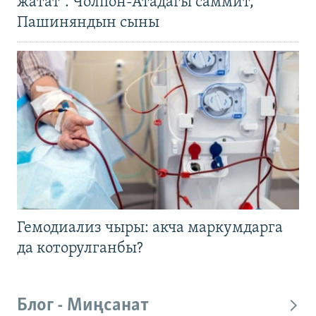
жатат". Чолпон-Атадагы саммит,
Пашиняндын сыны
Гемодиализ чыры: акча маркумдарга
да которулганбы?
Блог - Миңсанат