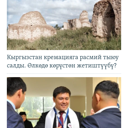
Кыргызстан кремацияга расмий тыюу
салды. Өлкөдө көрүстөн жетиштүүбү?