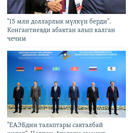
"15 млн долларлык мүлкүн берди".
Конгантиевди абактан алып калган
чечим
"ЕАЭБдин талаптары сакталбай