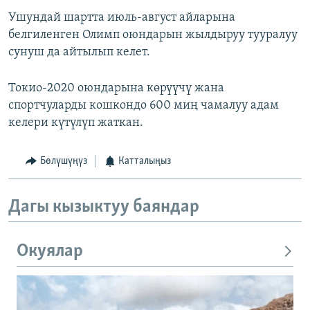
Ушундай шартта июль-август айларына
белгиленген Олимп оюндарын жылдыруу тууралуу
сунуш да айтылып келет.
Токио-2020 оюндарына көрүүчү жана
спортчуларды кошкондо 600 миң чамалуу адам
келери күтүлүп жаткан.
Бөлүшүңүз
Катталыңыз
Дагы кызыктуу баяндар
Окуялар