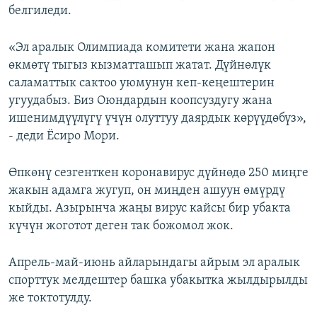
белгиледи.
«Эл аралык Олимпиада комитети жана жапон
өкмөтү тыгыз кызматташып жатат. Дүйнөлүк
саламаттык сактоо уюмунун кеп-кеңештерин
угуудабыз. Биз Оюндардын коопсуздугу жана
ишенимдүүлүгү үчүн олуттуу даярдык көрүүдөбүз»,
- деди Ёсиро Мори.
Өпкөнү сезгенткен коронавирус дүйнөдө 250 миңге
жакын адамга жугуп, он миңден ашуун өмүрдү
кыйды. Азырынча жаңы вирус кайсы бир убакта
күчүн жоготот деген так божомол жок.
Апрель-май-июнь айларындагы айрым эл аралык
спорттук мелдештер башка убакытка жылдырылды
же токтотулду.