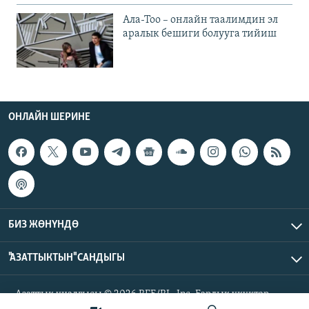
Ала-Тоо – онлайн таалимдин эл
аралык бешиги болууга тийиш
ОНЛАЙН ШЕРИНЕ
БИЗ ЖӨНҮНДӨ
"АЗАТТЫКТЫН" САНДЫГЫ
Азаттык үналгысы © 2026 RFE/RL, Inc. Бардык укуктар
корголгон.