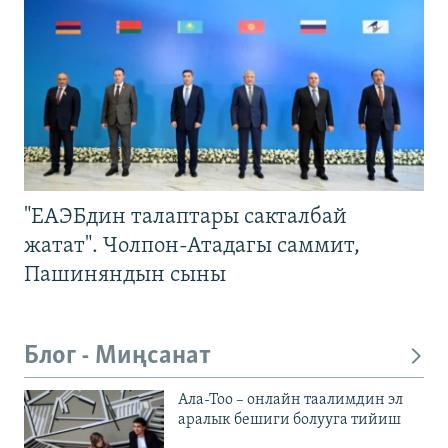
"ЕАЭБдин талаптары сакталбай
жатат". Чолпон-Атадагы саммит,
Пашиняндын сыны
Блог - Миңсанат
Ала-Тоо – онлайн таалимдин эл
аралык бешиги болууга тийиш