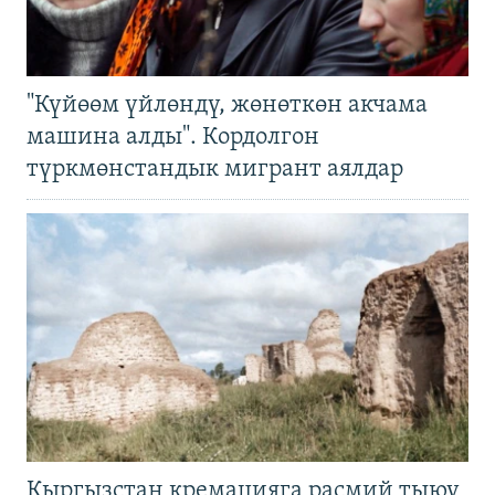
"Күйөөм үйлөндү, жөнөткөн акчама
машина алды". Кордолгон
түркмөнстандык мигрант аялдар
Кыргызстан кремацияга расмий тыюу