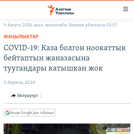
Линктер
Мазмунга
өтүңүз
9-Август, 2026-жыл, жекшемби, Бишкек убактысы 02:57
Навигацияга
ЖАҢЫЛЫКТАР
өтүңүз
ЖАҢЫЛЫКТАР
КЫРГЫЗСТАН
Издөөгө
COVID-19: Каза болгон ноокаттык
салыңыз
ДҮЙНӨ
КЫРГЫЗСТАН
бейтаптын жаназасына
УКРАИНА
САЯСАТ
ДҮЙНӨ
туугандары катышкан жок
АТАЙЫН ИЛИКТӨӨ
ЭКОНОМИКА
БОРБОР АЗИЯ
3-Апрель, 2020
ТВ ПРОГРАММАЛАР
МАДАНИЯТ
Бөлүшүңүз
ПОДКАСТ
БҮГҮН АЗАТТЫКТА
ӨЗГӨЧӨ ПИКИР
ЭКСПЕРТТЕР ТАЛДАЙТ
Бизди Google'дан табыңыз
БИЗ ЖАНА ДҮЙНӨ
Русский
ДАНИСТЕ