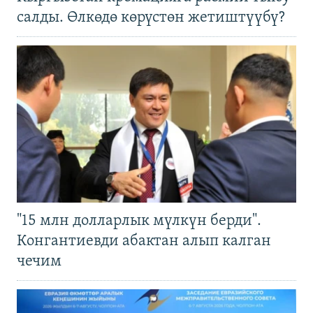
салды. Өлкөдө көрүстөн жетиштүүбү?
"15 млн долларлык мүлкүн берди".
Конгантиевди абактан алып калган
чечим