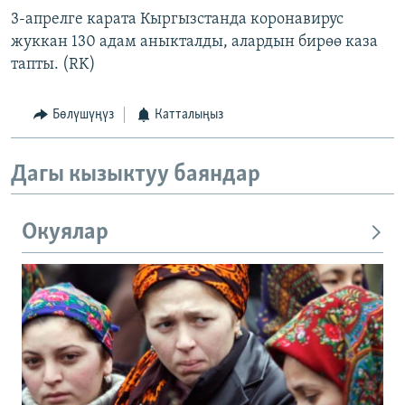
3-апрелге карата Кыргызстанда коронавирус
жуккан 130 адам аныкталды, алардын бирөө каза
тапты. (RK)
Бөлүшүңүз
Катталыңыз
Дагы кызыктуу баяндар
Окуялар