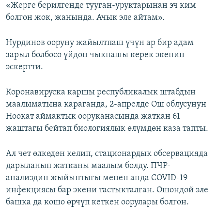
«Жерге берилгенде тууган-уруктарынан эч ким
болгон жок, жанында. Ачык эле айтам».
Нурдинов ооруну жайылтпаш үчүн ар бир адам
зарыл болбосо үйдөн чыкпашы керек экенин
эскертти.
Коронавируска каршы республикалык штабдын
маалыматына караганда, 2-апрелде Ош облусунун
Ноокат аймактык ооруканасында жаткан 61
жаштагы бейтап биологиялык өлүмдөн каза тапты.
Ал чет өлкөдөн келип, стационардык обсервацияда
дарыланып жатканы маалым болду. ПЧР-
анализдин жыйынтыгы менен анда COVID-19
инфекциясы бар экени тастыкталган. Ошондой эле
башка да кошо өрчүп кеткен оорулары болгон.