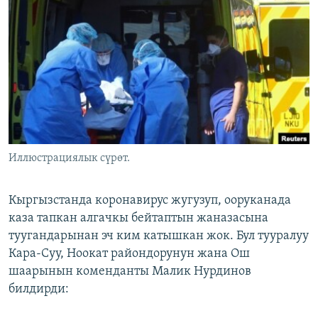
ОНЛАЙН ШЕРИНЕ
ЭЖЕ-СИҢДИЛЕР
АЗАТТЫК+
ЫҢГАЙСЫЗ СУРООЛОР
ЭЕ/АРнун бардык сайттары
Иллюстрациялык сүрөт.
Кыргызстанда коронавирус жугузуп, ооруканада
каза тапкан алгачкы бейтаптын жаназасына
туугандарынан эч ким катышкан жок. Бул тууралуу
Кара-Суу, Ноокат райондорунун жана Ош
шаарынын коменданты Малик Нурдинов
билдирди: