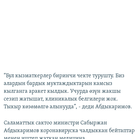
“Бул кызматкерлер биринчи чекте турушту. Биз
алардын бардык муктаждыктарын камсыз
кылганга аракет кылдык. Учурда өзүн жакшы
сезип жатышат, клиникалык белгилери жок.
Тыкыр көзөмөлгө алынууда”, - деди Абдыкаримов.
Саламаттык сактоо министри Сабыржан
Абдыкаримов коронавируска чалдыккан бейтаптар
менен иштеп жаткан медицина