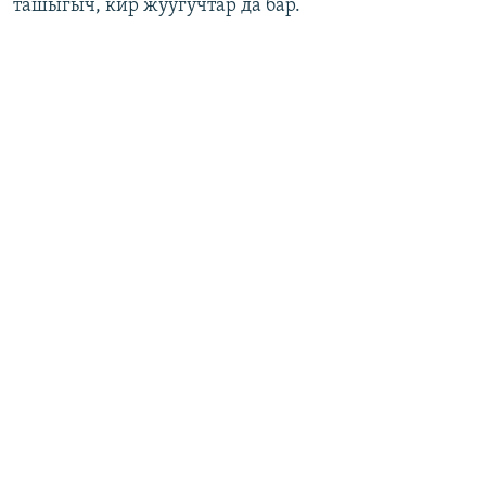
ташыгыч, кир жуугучтар да бар.