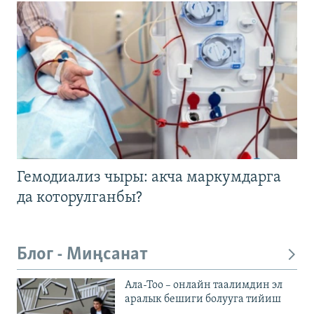
Гемодиализ чыры: акча маркумдарга
да которулганбы?
Блог - Миңсанат
Ала-Тоо – онлайн таалимдин эл
аралык бешиги болууга тийиш