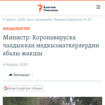
Линктер
Мазмунга
өтүңүз
9-Август, 2026-жыл, жекшемби, Бишкек убактысы 01:23
Навигацияга
ЖАҢЫЛЫКТАР
өтүңүз
ЖАҢЫЛЫКТАР
КЫРГЫЗСТАН
Издөөгө
Министр: Коронавируска
салыңыз
ДҮЙНӨ
КЫРГЫЗСТАН
чалдыккан медкызматкерлердин
УКРАИНА
САЯСАТ
ДҮЙНӨ
абалы жакшы
АТАЙЫН ИЛИКТӨӨ
ЭКОНОМИКА
БОРБОР АЗИЯ
4-Апрель, 2020
ТВ ПРОГРАММАЛАР
МАДАНИЯТ
Бөлүшүңүз
ПОДКАСТ
БҮГҮН АЗАТТЫКТА
ӨЗГӨЧӨ ПИКИР
ЭКСПЕРТТЕР ТАЛДАЙТ
Бизди Google'дан табыңыз
БИЗ ЖАНА ДҮЙНӨ
Русский
ДАНИСТЕ