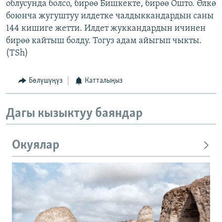
облусунда болсо, бирөө Бишкекте, бирөө Ошто. Өлкө
боюнча жугуштуу илдетке чалдыккандардын саны
144 кишиге жетти. Илдет жуккандардын ичинен
бирөө кайтыш болду. Тогуз адам айыгып чыкты.
(TSh)
Бөлүшүңүз
Катталыңыз
Дагы кызыктуу баяндар
Окуялар