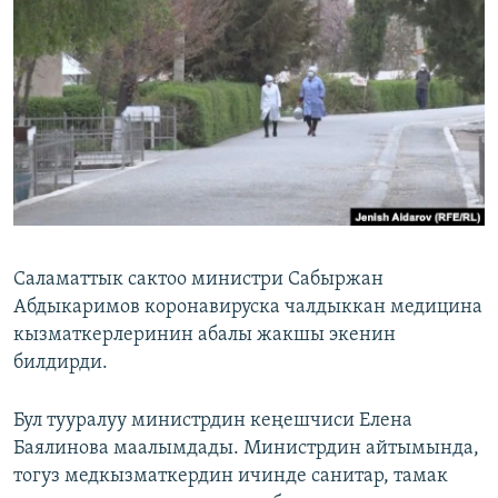
ОНЛАЙН ШЕРИНЕ
ЭЖЕ-СИҢДИЛЕР
АЗАТТЫК+
ЫҢГАЙСЫЗ СУРООЛОР
ЭЕ/АРнун бардык сайттары
Саламаттык сактоо министри Сабыржан
Абдыкаримов коронавируска чалдыккан медицина
кызматкерлеринин абалы жакшы экенин
билдирди.
Бул тууралуу министрдин кеңешчиси Елена
Баялинова маалымдады. Министрдин айтымында,
тогуз медкызматкердин ичинде санитар, тамак