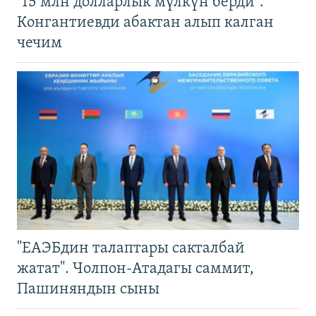
"15 млн долларлык мүлкүн берди".
Конгантиевди абактан алып калган
чечим
"ЕАЭБдин талаптары сакталбай
жатат". Чолпон-Атадагы саммит,
Пашиняндын сыны