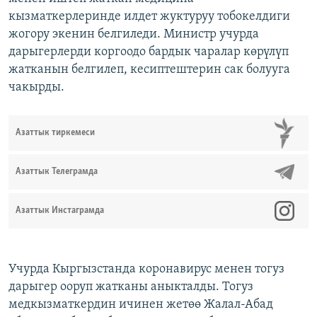
кызматкерлеринде илдет жуктуруу тобокелдиги
жогору экенин белгиледи. Министр учурда
дарыгерлерди коргоодо бардык чаралар көрүлүп
жатканын белгилеп, кесиптештерин сак болууга
чакырды.
Азаттык тиркемеси
Азаттык Телеграмда
Азаттык Инстаграмда
Учурда Кыргызстанда коронавирус менен тогуз
дарыгер ооруп жатканы аныкталды. Тогуз
медкызматкердин ичинен жетөө Жалал-Абад