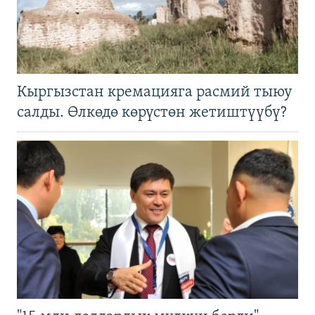
Кыргызстан кремацияга расмий тыюу
салды. Өлкөдө көрүстөн жетиштүүбү?