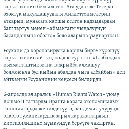
зарыл экенин белгилеген. Ага удаа эле Тегеран
өзөктүк макулдашуудагы милдеттенмелерин
аткарып, мунасага каршы келген кадамдардан
баш тартуу менен «аймактагы чыңалуунун
басаңдашына өбөлгө» боло аларына үмүт арткан.
Роухани да коронавируска каршы бирге күрөшүү
зарыл экенин айтып, колдоо сураган. «Глобалдык
кызматташтык жана тажрыйба алмашуу
болмоюнча бул кыйын абалдан чыга албайбыз» деп
айтканын Роуханинин кеңсеси билдирди.
6-апрелде эл аралык «Human Rights Watch» уюму
Кошмо Штаттарды Иранга карата экономикалык
санкцияларды жеңилдетүүгө, пандемия учурунда
өлкөгө гуманитардык зарыл каражаттардын
киргизилишине мүмкүндүк берүүгө чакырган.