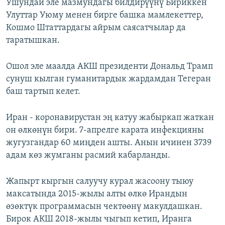
Ушундай эле мазмундагы билдирүүнү Бириккен
Улуттар Уюму менен бирге башка мамлекеттер,
Кошмо Штаттардагы айрым саясатчылар да
таратышкан.
Ошол эле маалда АКШ президенти Дональд Трамп
сунуш кылган гуманитардык жардамдан Тегеран
баш тартып келет.
Иран - коронавирустан эң катуу жабыркап жаткан
он өлкөнүн бири. 7-апрелге карата инфекцияны
жугузгандар 60 миңден ашты. Анын ичинен 3739
адам көз жумганы расмий кабарланды.
Жапырт кыргын салуучу курал жасоону тыюу
максатында 2015-жылы алты өлкө Ирандын
өзөктүк программасын чектөөнү макулдашкан.
Бирок АКШ 2018-жылы чыгып кетип, Иранга