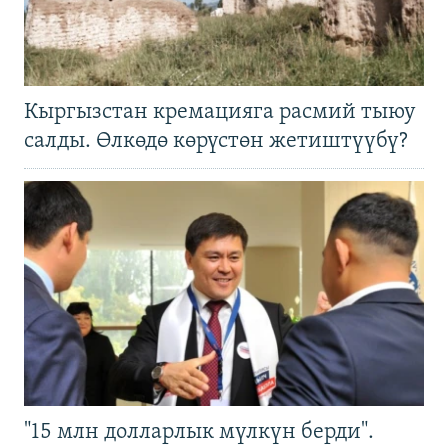
Кыргызстан кремацияга расмий тыюу
салды. Өлкөдө көрүстөн жетиштүүбү?
"15 млн долларлык мүлкүн берди".