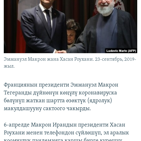
ОНЛАЙН ШЕРИНЕ
ЭЖЕ-СИҢДИЛЕР
АЗАТТЫК+
ЫҢГАЙСЫЗ СУРООЛОР
ЭЕ/АРнун бардык сайттары
Эммануэл Макрон жана Хасан Роухани. 23-сентябрь, 2019-
жыл.
Франциянын президенти Эммануэл Макрон
Тегеранды дүйнөнүн көңүлү коронавируска
бөлүнүп жаткан шартта өзөктүк (ядролук)
макулдашууну сактоого чакырды.
6-апрелде Макрон Ирандын президенти Хасан
Роухани менен телефондон сүйлөшүп, эл аралык
коомчулук пандемияга каршы бирге күрөшүү