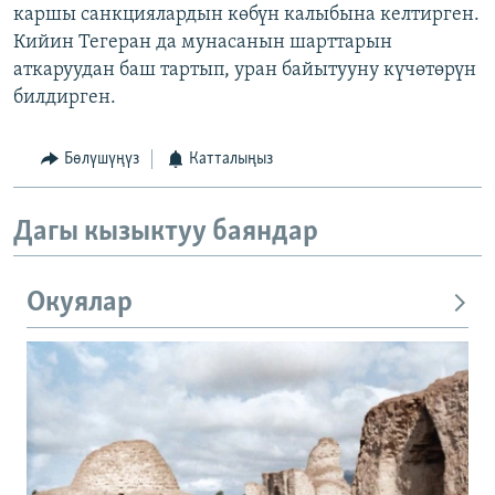
каршы санкциялардын көбүн калыбына келтирген.
Кийин Тегеран да мунасанын шарттарын
аткаруудан баш тартып, уран байытууну күчөтөрүн
билдирген.
Бөлүшүңүз
Катталыңыз
Дагы кызыктуу баяндар
Окуялар