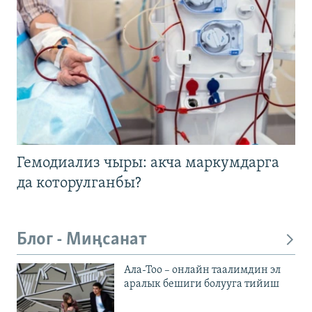
Гемодиализ чыры: акча маркумдарга
да которулганбы?
Блог - Миңсанат
Ала-Тоо – онлайн таалимдин эл
аралык бешиги болууга тийиш