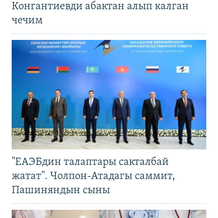
Конгантиевди абактан алып калган
чечим
"ЕАЭБдин талаптары сакталбай
жатат". Чолпон-Атадагы саммит,
Пашиняндын сыны