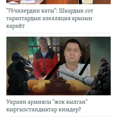
"75чилердин каты": Шаардык сот
тараптардын апелляция арызын
карайт
Украин армиясы "жок кылган"
кыргызстандыктар кимдер?