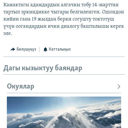
Камактагы адамдардын алгачкы тобу 14-марттан
тартып эркиндикке чыгары белгиленген. Ошондон
кийин гана 19 жылдан берки согушту токтотуш
үчүн оогандардын ички диалогу башталышы керек
эле.
Бөлүшүңүз
Катталыңыз
Дагы кызыктуу баяндар
Окуялар