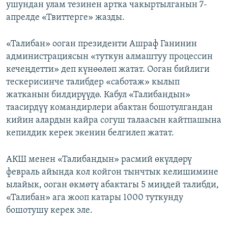
ушундан улам тезинен артка чакыртылганын 7-
апрелде «Твиттерге» жазды.
«Талибан» ооган президенти Ашраф Ганинин
администрациясын «туткун алмаштуу процессин
кечеңдетти» деп күнөөлөп жатат. Ооган бийлиги
тескерисинче талибдер «саботаж» кылып
жатканын билдирүүдө. Кабул «Талибандын»
таасирдүү командирлери абактан бошотулгандан
кийин алардын кайра согуш талаасын кайтпашына
кепилдик керек экенин белгилеп жатат.
АКШ менен «Талибандын» расмий өкүлдөрү
февраль айында кол койгон тынчтык келишимине
ылайык, ооган өкмөтү абактагы 5 миңдей талибди,
«Талибан» ага жооп катары 1000 туткунду
бошотушу керек эле.