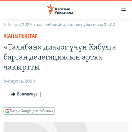
Линктер
Мазмунга
өтүңүз
6-Август, 2026-жыл, бейшемби, Бишкек убактысы 22:00
Навигацияга
ЖАҢЫЛЫКТАР
өтүңүз
ЖАҢЫЛЫКТАР
КЫРГЫЗСТАН
Издөөгө
«Талибан» диалог үчүн Кабулга
салыңыз
ДҮЙНӨ
КЫРГЫЗСТАН
барган делегациясын артка
УКРАИНА
САЯСАТ
ДҮЙНӨ
чакыртты
АТАЙЫН ИЛИКТӨӨ
ЭКОНОМИКА
БОРБОР АЗИЯ
8-Апрель, 2020
ТВ ПРОГРАММАЛАР
МАДАНИЯТ
Бөлүшүңүз
ПОДКАСТ
БҮГҮН АЗАТТЫКТА
ӨЗГӨЧӨ ПИКИР
ЭКСПЕРТТЕР ТАЛДАЙТ
Бизди Google'дан табыңыз
БИЗ ЖАНА ДҮЙНӨ
Русский
ДАНИСТЕ