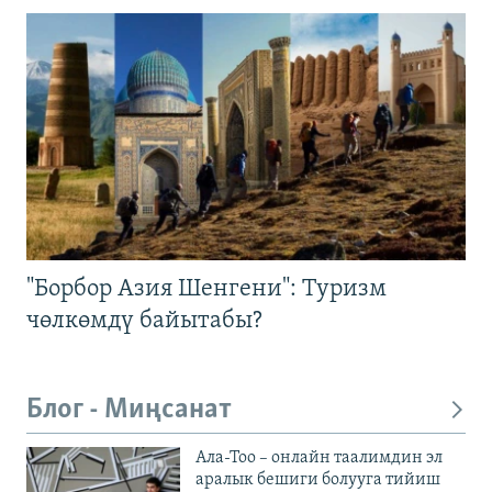
"Борбор Азия Шенгени": Туризм
чөлкөмдү байытабы?
Блог - Миңсанат
Ала-Тоо – онлайн таалимдин эл
аралык бешиги болууга тийиш