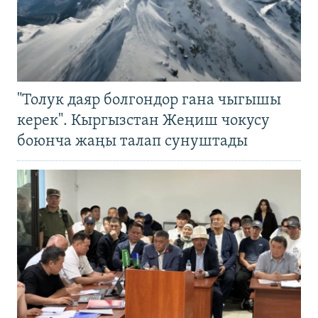
"Толук даяр болгондор гана чыгышы
керек". Кыргызстан Жеңиш чокусу
боюнча жаңы талап сунуштады