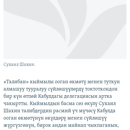
ОНЛАЙН ШЕРИНЕ
ЭЖЕ-СИҢДИЛЕР
АЗАТТЫК+
ЫҢГАЙСЫЗ СУРООЛОР
ЭЕ/АРнун бардык сайттары
Сухаил Шахин.
«Талибан» кыймылы ооган өкмөтү менен туткун
алмашуу тууралуу сүйлөшүүлөрдү токтоткондон
бир күн өтпөй Кабулдагы делегациясын артка
чакыртты. Кыймылдын басма сөз өкүлү Сухаил
Шахин талибдердин расмий үч мүчөсү Кабулда
ооган өкмөтүнүн өкүлдөрү менен сүйлөшүү
жүргүзгөнүн, бирок андан майнап чыкпаганын,