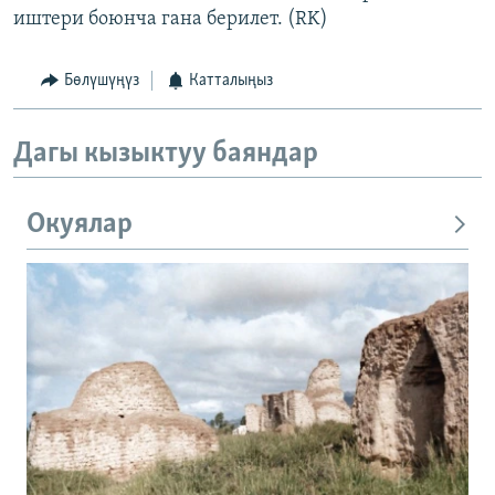
иштери боюнча гана берилет. (RK)
Бөлүшүңүз
Катталыңыз
Дагы кызыктуу баяндар
Окуялар