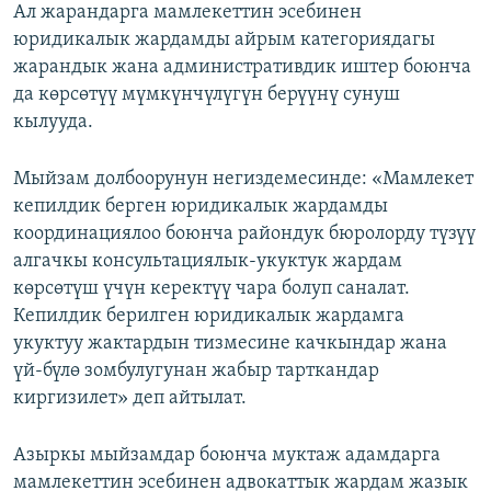
Ал жарандарга мамлекеттин эсебинен
юридикалык жардамды айрым категориядагы
жарандык жана административдик иштер боюнча
да көрсөтүү мүмкүнчүлүгүн берүүнү сунуш
кылууда.
Мыйзам долбоорунун негиздемесинде: «Мамлекет
кепилдик берген юридикалык жардамды
координациялоо боюнча райондук бюролорду түзүү
алгачкы консультациялык-укуктук жардам
көрсөтүш үчүн керектүү чара болуп саналат.
Кепилдик берилген юридикалык жардамга
укуктуу жактардын тизмесине качкындар жана
үй-бүлө зомбулугунан жабыр тарткандар
киргизилет» деп айтылат.
Азыркы мыйзамдар боюнча муктаж адамдарга
мамлекеттин эсебинен адвокаттык жардам жазык