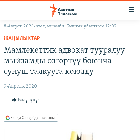
Линктер
Мазмунга
өтүңүз
8-Август, 2026-жыл, ишемби, Бишкек убактысы 12:02
Навигацияга
ЖАҢЫЛЫКТАР
өтүңүз
ЖАҢЫЛЫКТАР
КЫРГЫЗСТАН
Издөөгө
Мамлекеттик адвокат тууралуу
салыңыз
ДҮЙНӨ
КЫРГЫЗСТАН
мыйзамды өзгөртүү боюнча
УКРАИНА
САЯСАТ
ДҮЙНӨ
сунуш талкууга коюлду
АТАЙЫН ИЛИКТӨӨ
ЭКОНОМИКА
БОРБОР АЗИЯ
9-Апрель, 2020
ТВ ПРОГРАММАЛАР
МАДАНИЯТ
Бөлүшүңүз
ПОДКАСТ
БҮГҮН АЗАТТЫКТА
ӨЗГӨЧӨ ПИКИР
ЭКСПЕРТТЕР ТАЛДАЙТ
Бизди Google'дан табыңыз
БИЗ ЖАНА ДҮЙНӨ
Русский
ДАНИСТЕ