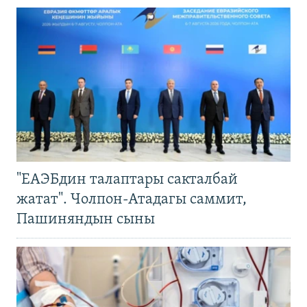
"ЕАЭБдин талаптары сакталбай
жатат". Чолпон-Атадагы саммит,
Пашиняндын сыны