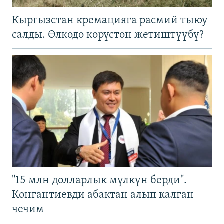
Кыргызстан кремацияга расмий тыюу
салды. Өлкөдө көрүстөн жетиштүүбү?
"15 млн долларлык мүлкүн берди".
Конгантиевди абактан алып калган
чечим