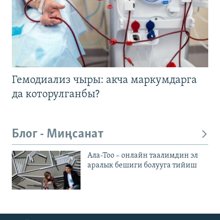
Гемодиализ чыры: акча маркумдарга
да которулганбы?
Блог - Миңсанат
Ала-Тоо – онлайн таалимдин эл
аралык бешиги болууга тийиш