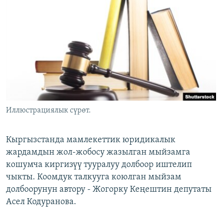
ОНЛАЙН ШЕРИНЕ
ЭЖЕ-СИҢДИЛЕР
АЗАТТЫК+
ЫҢГАЙСЫЗ СУРООЛОР
ЭЕ/АРнун бардык сайттары
Иллюстрациялык сүрөт.
Кыргызстанда мамлекеттик юридикалык
жардамдын жол-жобосу жазылган мыйзамга
кошумча киргизүү тууралуу долбоор иштелип
чыкты. Коомдук талкууга коюлган мыйзам
долбоорунун автору - Жогорку Кеңештин депутаты
Асел Кодуранова.