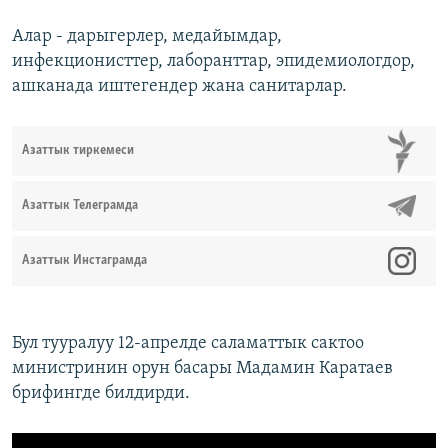
Алар - дарыгерлер, медайымдар,
инфекционисттер, лаборанттар, эпидемиологдор,
ашканада иштегендер жана санитарлар.
Азаттык тиркемеси
Азаттык Телеграмда
Азаттык Инстаграмда
Бул тууралуу 12-апрелде саламаттык сактоо
министринин орун басары Мадамин Каратаев
брифингде билдирди.