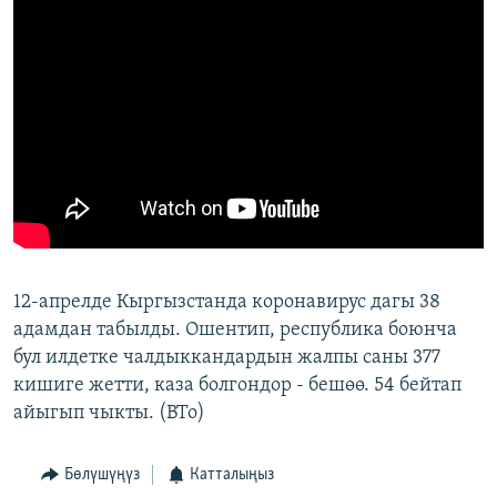
12-апрелде Кыргызстанда коронавирус дагы 38
адамдан табылды. Ошентип, республика боюнча
бул илдетке чалдыккандардын жалпы саны 377
кишиге жетти, каза болгондор - бешөө. 54 бейтап
айыгып чыкты. (BTo)
Бөлүшүңүз
Катталыңыз