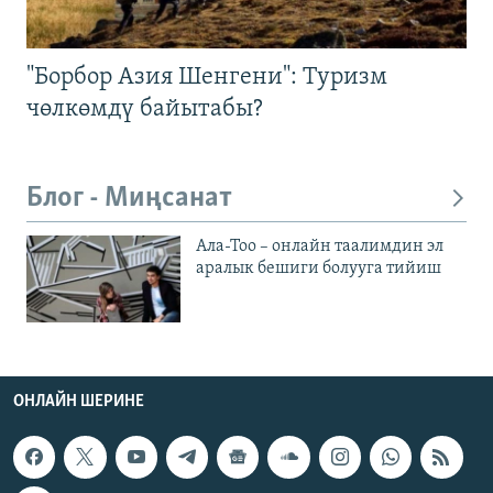
"Борбор Азия Шенгени": Туризм
чөлкөмдү байытабы?
Блог - Миңсанат
Ала-Тоо – онлайн таалимдин эл
аралык бешиги болууга тийиш
ОНЛАЙН ШЕРИНЕ