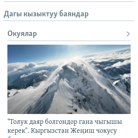
Дагы кызыктуу баяндар
Окуялар
"Толук даяр болгондор гана чыгышы
керек". Кыргызстан Жеңиш чокусу