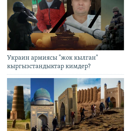
Украин армиясы "жок кылган"
кыргызстандыктар кимдер?