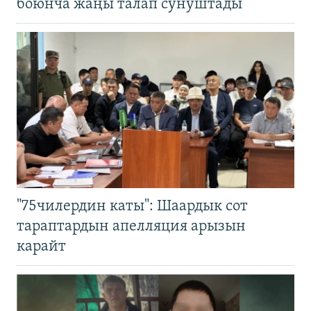
боюнча жаңы талап сунуштады
"75чилердин каты": Шаардык сот
тараптардын апелляция арызын
карайт