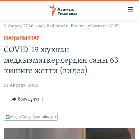
Линктер
Мазмунга
өтүңүз
6-Август, 2026-жыл, бейшемби, Бишкек убактысы 21:32
Навигацияга
ЖАҢЫЛЫКТАР
өтүңүз
ЖАҢЫЛЫКТАР
КЫРГЫЗСТАН
Издөөгө
COVID-19 жуккан
салыңыз
ДҮЙНӨ
КЫРГЫЗСТАН
медкызматкерлердин саны 63
УКРАИНА
САЯСАТ
ДҮЙНӨ
кишиге жетти (видео)
АТАЙЫН ИЛИКТӨӨ
ЭКОНОМИКА
БОРБОР АЗИЯ
12-Апрель, 2020
ТВ ПРОГРАММАЛАР
МАДАНИЯТ
Бөлүшүңүз
ПОДКАСТ
БҮГҮН АЗАТТЫКТА
ӨЗГӨЧӨ ПИКИР
ЭКСПЕРТТЕР ТАЛДАЙТ
Бизди Google'дан табыңыз
БИЗ ЖАНА ДҮЙНӨ
Русский
ДАНИСТЕ