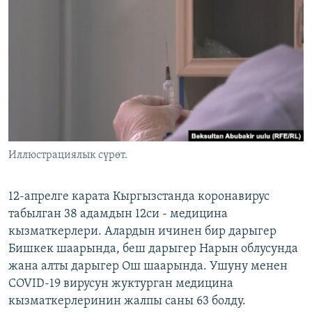
ОНЛАЙН ШЕРИНЕ
ЭЖЕ-СИҢДИЛЕР
АЗАТТЫК+
ЫҢГАЙСЫЗ СУРООЛОР
ЭЕ/АРнун бардык сайттары
Иллюстрациялык сүрөт.
12-апрелге карата Кыргызстанда коронавирус
табылган 38 адамдын 12си - медицина
кызматкерлери. Алардын ичинен бир дарыгер
Бишкек шаарында, беш дарыгер Нарын облусунда
жана алты дарыгер Ош шаарында. Ушуну менен
COVID-19 вирусун жуктурган медицина
кызматкерлеринин жалпы саны 63 болду.