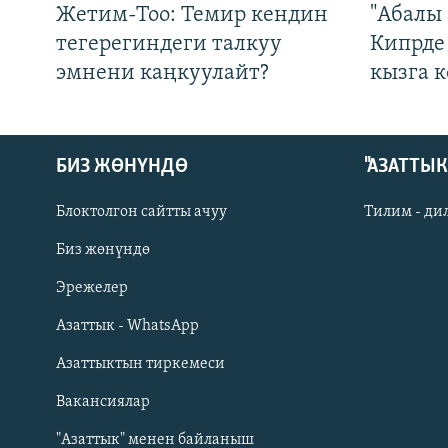
Жетим-Тоо: Темир кендин
"Абалы 
тегерегиндеги талкуу
Кипрде
эмнени каңкуулайт?
кызга к
БИЗ ЖӨНҮНДӨ
"АЗАТТЫ
Блоктолгон сайтты ачуу
Тилим - ди
Биз жөнүндө
Русский
Эрежелер
Азаттык - WhatsApp
ОНЛАЙН ШЕРИНЕ
Азаттыктын тиркемеси
Вакансиялар
"Азаттык" менен байланыш