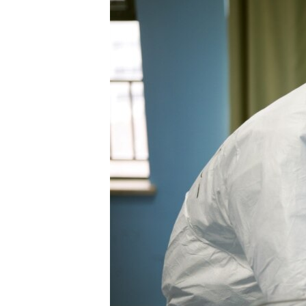
ЭЖЕ-СИҢДИЛЕР
АЗАТТЫК+
ЫҢГАЙСЫЗ СУРООЛОР