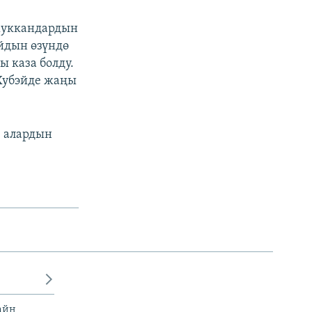
жуккандардын
йдын өзүндө
ы каза болду.
 Хубэйде жаңы
, алардын
айн