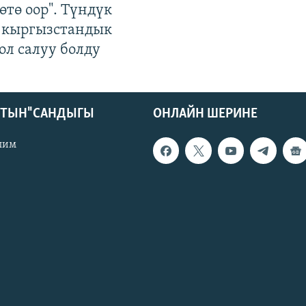
өтө оор". Түндүк
 кыргызстандык
ол салуу болду
КТЫН" САНДЫГЫ
ОНЛАЙН ШЕРИНЕ
лим