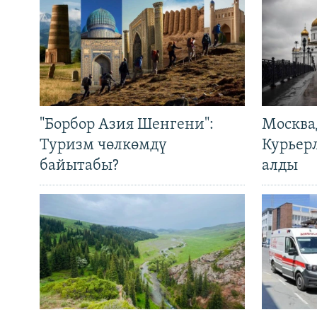
"Борбор Азия Шенгени":
Москва
Туризм чөлкөмдү
Курьер
байытабы?
алды