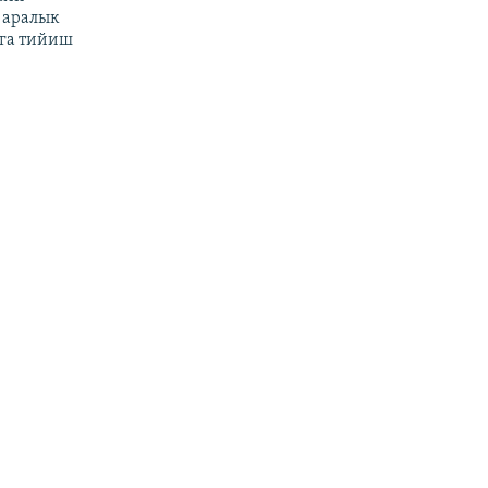
 аралык
га тийиш