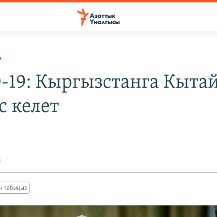
Р
-19: Кыргызстанга Кыта
с келет
0
з
ан табыңыз