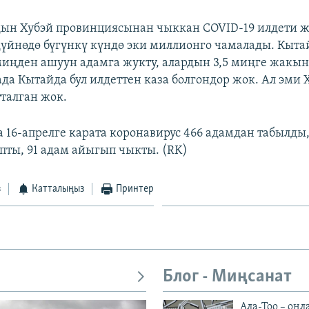
дын Хубэй провинциясынан чыккан COVID-19 илдети 
үйнөдө бүгүнкү күндө эки миллионго чамалады. Кыта
 миңден ашуун адамга жукту, алардын 3,5 миңге жакын
да Кытайда бул илдеттен каза болгондор жок. Ал эми
тталган жок.
 16-апрелге карата коронавирус 466 адамдан табылды
апты, 91 адам айыгып чыкты. (RK)
з
Катталыңыз
Принтер
Блог - Миңсанат
Ала-Тоо – онл