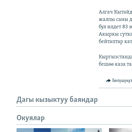
Алгач Кытай
жалпы саны д
бул илдет 83
Акыркы сутка
бейтаптар ка
Кыргызстанда
бешөө каза т
Бөлүшүңү
Дагы кызыктуу баяндар
Окуялар