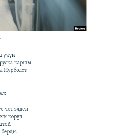
.
ш үчүн
ируска каршы
ы Нурболот
ал:
е чет элден
дык көрүп
иштей
 берди.