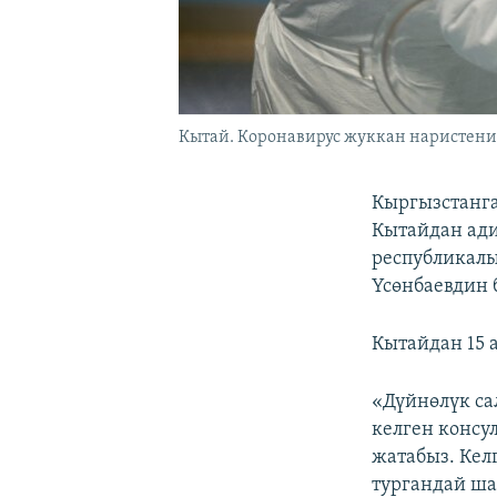
Кытай. Коронавирус жуккан наристени
Кыргызстанга
Кытайдан ади
республикалы
Үсөнбаевдин 
Кытайдан 15 
«Дүйнөлүк са
келген консу
жатабыз. Кел
тургандай ша