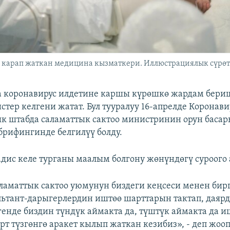
 карап жаткан медицина кызматкери. Иллюстрациялык сүрөт
 коронавирус илдетине каршы күрөшкө жардам бери
стер келгени жатат. Бул тууралуу 16-апрелде Коронав
к штабда саламаттык сактоо министринин орун басар
брифингинде белгилүү болду.
адис келе турганы маалым болгону жөнүндөгү суроого 
ламаттык сактоо уюмунун биздеги кеңсеси менен бирг
льтант-дарыгерлердин иштөө шарттарын тактап, даяр
генде биздин түндүк аймакта да, түштүк аймакта да 
рт түзгөнгө аракет кылып жаткан кезибиз», - деп жооп