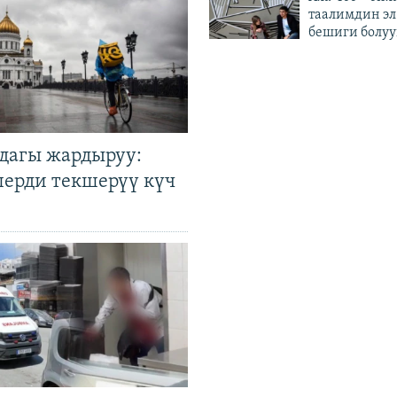
таалимдин эл
бешиги болуу
дагы жардыруу:
лерди текшерүү күч