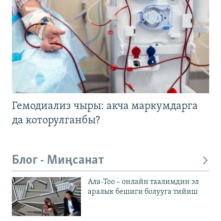
Гемодиализ чыры: акча маркумдарга
да которулганбы?
Блог - Миңсанат
Ала-Тоо – онлайн таалимдин эл
аралык бешиги болууга тийиш