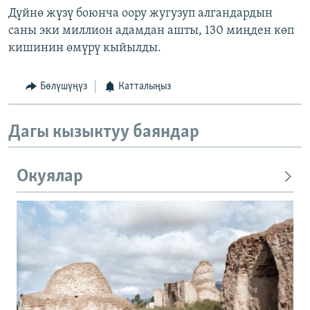
Дүйнө жүзү боюнча оору жугузуп алгандардын
саны эки миллион адамдан ашты, 130 миңден көп
кишинин өмүрү кыйылды.
Бөлүшүңүз
Катталыңыз
Дагы кызыктуу баяндар
Окуялар