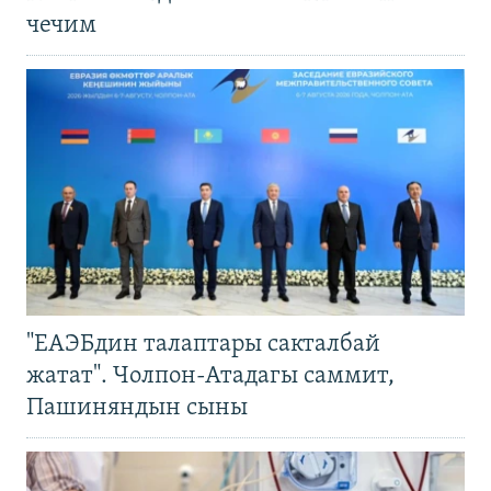
чечим
"ЕАЭБдин талаптары сакталбай
жатат". Чолпон-Атадагы саммит,
Пашиняндын сыны