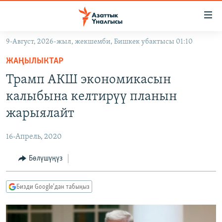
Линктер
Мазмунга
өтүңүз
9-Август, 2026-жыл, жекшемби, Бишкек убактысы 01:10
Навигацияга
ЖАҢЫЛЫКТАР
өтүңүз
ЖАҢЫЛЫКТАР
КЫРГЫЗСТАН
Издөөгө
Трамп АКШ экономикасын
салыңыз
ДҮЙНӨ
КЫРГЫЗСТАН
калыбына келтирүү планын
УКРАИНА
САЯСАТ
ДҮЙНӨ
жарыялайт
АТАЙЫН ИЛИКТӨӨ
ЭКОНОМИКА
БОРБОР АЗИЯ
16-Апрель, 2020
ТВ ПРОГРАММАЛАР
МАДАНИЯТ
Бөлүшүңүз
ПОДКАСТ
БҮГҮН АЗАТТЫКТА
ӨЗГӨЧӨ ПИКИР
ЭКСПЕРТТЕР ТАЛДАЙТ
Бизди Google'дан табыңыз
БИЗ ЖАНА ДҮЙНӨ
Русский
ДАНИСТЕ