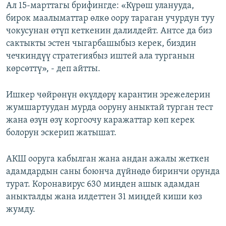
Ал 15-марттагы брифингде: «Күрөш уланууда,
бирок маалыматтар өлкө оору тараган учурдун туу
чокусунан өтүп кеткенин далилдейт. Антсе да биз
сактыкты эстен чыгарбашыбыз керек, биздин
чечкиндүү стратегиябыз иштей ала турганын
көрсөттү», - деп айтты.
Ишкер чөйрөнүн өкүлдөрү карантин эрежелерин
жумшартуудан мурда ооруну аныктай турган тест
жана өзүн өзү коргоочу каражаттар көп керек
болорун эскерип жатышат.
АКШ ооруга кабылган жана андан ажалы жеткен
адамдардын саны боюнча дүйнөдө биринчи орунда
турат. Коронавирус 630 миңден ашык адамдан
аныкталды жана илдеттен 31 миңдей киши көз
жумду.