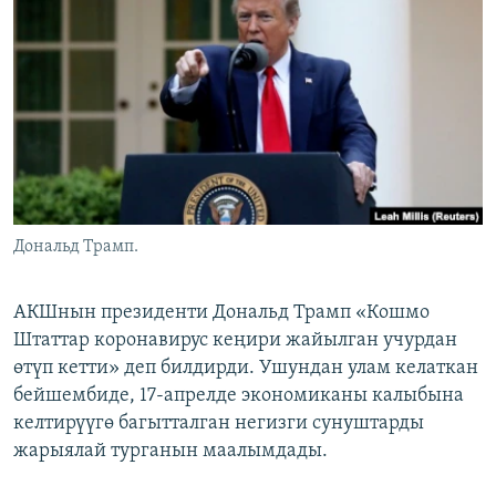
ОНЛАЙН ШЕРИНЕ
ЭЖЕ-СИҢДИЛЕР
АЗАТТЫК+
ЫҢГАЙСЫЗ СУРООЛОР
ЭЕ/АРнун бардык сайттары
Дональд Трамп.
АКШнын президенти Дональд Трамп «Кошмо
Штаттар коронавирус кеңири жайылган учурдан
өтүп кетти» деп билдирди. Ушундан улам келаткан
бейшембиде, 17-апрелде экономиканы калыбына
келтирүүгө багытталган негизги сунуштарды
жарыялай турганын маалымдады.