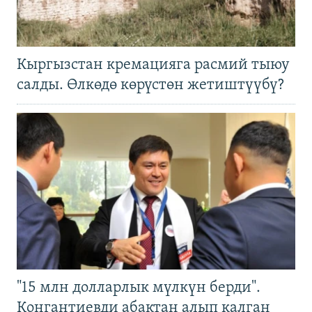
Кыргызстан кремацияга расмий тыюу
салды. Өлкөдө көрүстөн жетиштүүбү?
"15 млн долларлык мүлкүн берди".
Конгантиевди абактан алып калган