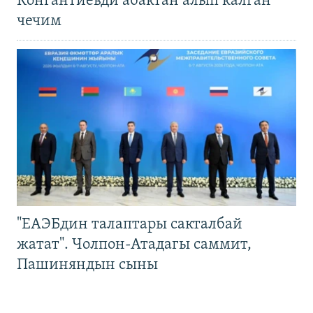
Конгантиевди абактан алып калган
чечим
"ЕАЭБдин талаптары сакталбай
жатат". Чолпон-Атадагы саммит,
Пашиняндын сыны