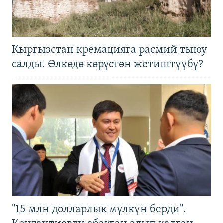
Кыргызстан кремацияга расмий тыюу
салды. Өлкөдө көрүстөн жетиштүүбү?
"15 млн долларлык мүлкүн берди".