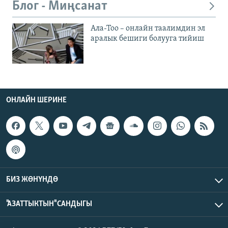
Блог - Миңсанат
Ала-Тоо – онлайн таалимдин эл
аралык бешиги болууга тийиш
ОНЛАЙН ШЕРИНЕ
БИЗ ЖӨНҮНДӨ
"АЗАТТЫКТЫН" САНДЫГЫ