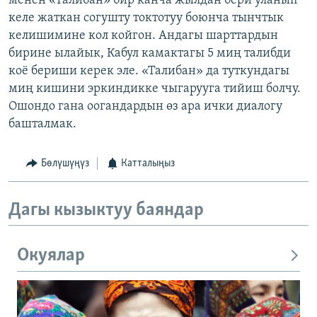
менен «Талибан» бир канча жылдан бери уланып
келе жаткан согушту токтотуу боюнча тынчтык
келишимине кол койгон. Андагы шарттардын
бирине ылайык, Кабул камактагы 5 миң талибди
коё бериши керек эле. «Талибан» да туткундагы
миң кишини эркиндикке чыгарууга тийиш болчу.
Ошондо гана оогандардын өз ара ички диалогу
башталмак.
Бөлүшүңүз
Катталыңыз
Дагы кызыктуу баяндар
Окуялар