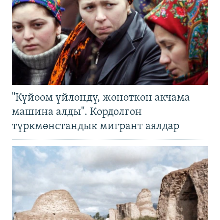
"Күйөөм үйлөндү, жөнөткөн акчама
машина алды". Кордолгон
түркмөнстандык мигрант аялдар