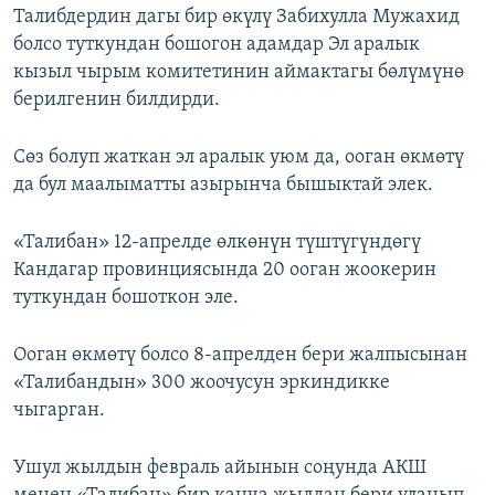
Талибдердин дагы бир өкүлү Забихулла Мужахид
болсо туткундан бошогон адамдар Эл аралык
кызыл чырым комитетинин аймактагы бөлүмүнө
берилгенин билдирди.
Сөз болуп жаткан эл аралык уюм да, ооган өкмөтү
да бул маалыматты азырынча бышыктай элек.
«Талибан» 12-апрелде өлкөнүн түштүгүндөгү
Кандагар провинциясында 20 ооган жоокерин
туткундан бошоткон эле.
Ооган өкмөтү болсо 8-апрелден бери жалпысынан
«Талибандын» 300 жоочусун эркиндикке
чыгарган.
Ушул жылдын февраль айынын соңунда АКШ