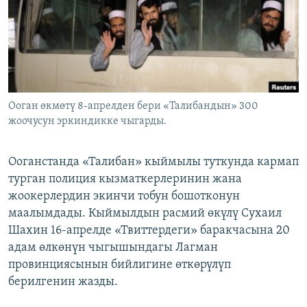
ОНЛАЙН ШЕРИНЕ
ЭЖЕ-СИҢДИЛЕР
АЗАТТЫК+
ЫҢГАЙСЫЗ СУРООЛОР
ЭЕ/АРнун бардык сайттары
Ооган өкмөтү 8-апрелден бери «Талибандын» 300
жоочусун эркиндикке чыгарды.
Ооганстанда «Талибан» кыймылы туткунда кармап
турган полиция кызматкерлеринин жана
жоокерлердин экинчи тобун бошотконун
маалымдады. Кыймылдын расмий өкүлү Сухаил
Шахин 16-апрелде «Твиттердеги» баракчасына 20
адам өлкөнүн чыгышындагы Лагман
провинциясынын бийлигине өткөрүлүп
берилгенин жазды.