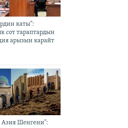
рдин каты":
к сот тараптардын
ция арызын карайт
р Азия Шенгени":