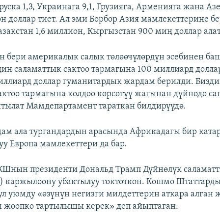
руска 1,3, Украинага 9,1, Грузияга, Арменияга жана А
он доллар тиет. Ал эми Борбор Азия мамлекеттерине б
закстан 1,6 миллион, Кыргызстан 900 миң доллар алат
 бери америкалык салык төлөөчүлөрдүн эсебинен ба
ин саламаттык сактоо тармагына 100 миллиард долла
иллиард доллар гуманитардык жардам берилди. Бизд
актоо тармагына колдоо көрсөтүү жагынан дүйнөдө с
айтылат Мамдепартамент тараткан билдирүүдө.
м ала тургандардын арасында Африкадагы бир катар
уу Европа мамлекеттери да бар.
КШнын президенти Дональд Трамп Дүйнөлүк саламатт
) каржылоону убактылуу токтоткон. Кошмо Штаттард
ул уюмду «өзүнүн негизги милдеттерин аткара алган 
 жоопко тартылышы керек» деп айыптаган.