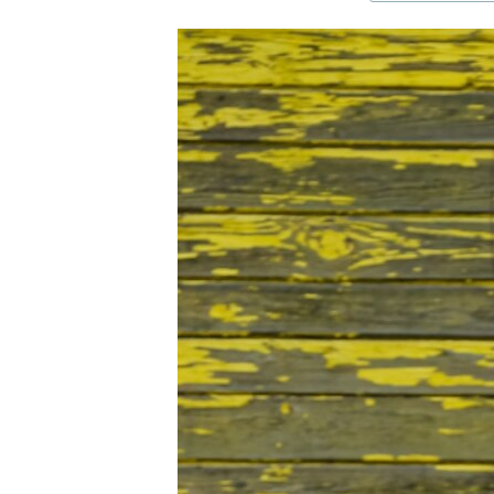
ЭЖЕ-СИҢДИЛЕР
АЗАТТЫК+
ЫҢГАЙСЫЗ СУРООЛОР