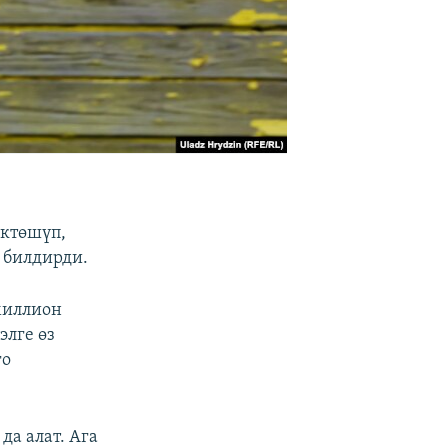
өктөшүп,
 билдирди.
миллион
элге өз
го
а алат. Ага