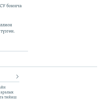
ССУ боюнча
иллион
түзгөн.
айн
 аралык
га тийиш