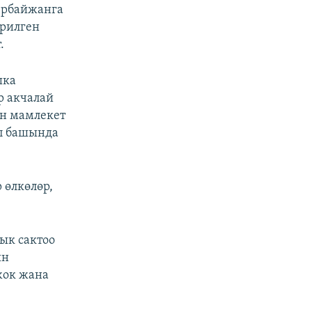
зербайжанга
ерилген
.
шка
р акчалай
ин мамлекет
ап башында
 өлкөлөр,
ык сактоо
ын
жок жана