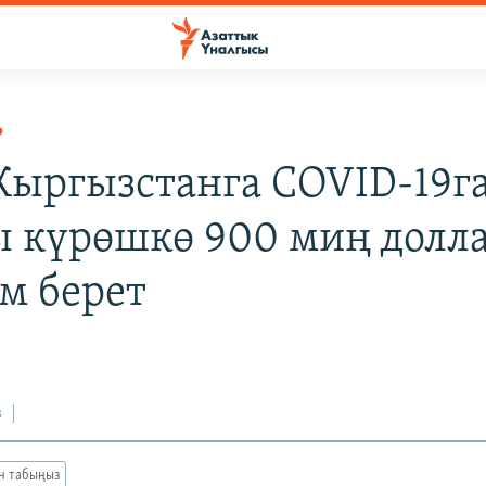
Р
ыргызстанга COVID-19г
 күрөшкө 900 миң долл
м берет
з
ан табыңыз