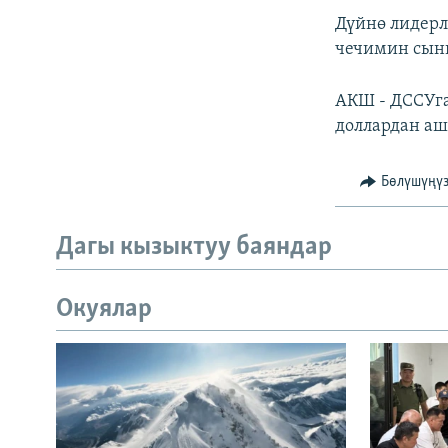
Дүйнө лидерл
чечимин сын
АКШ - ДССУга
доллардан аш
Бөлүшүңү
Дагы кызыктуу баяндар
Окуялар