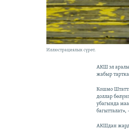
Иллюстрациялык сүрөт.
АКШ эл аралы
жабыр тартка
Кошмо Штатт
доллар бөлүнг
убагында маа
багытталат»,
АКШдан жарда