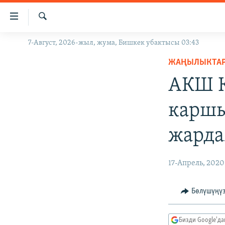
Линктер
Мазмунга
өтүңүз
Издөө
7-Август, 2026-жыл, жума, Бишкек убактысы 03:43
ЖАҢЫЛЫКТАР
Навигацияга
өтүңүз
ЖАҢЫЛЫКТА
КЫРГЫЗСТАН
Издөөгө
АКШ К
ДҮЙНӨ
КЫРГЫЗСТАН
салыңыз
УКРАИНА
САЯСАТ
ДҮЙНӨ
каршы
АТАЙЫН ИЛИКТӨӨ
ЭКОНОМИКА
БОРБОР АЗИЯ
жарда
ТВ ПРОГРАММАЛАР
МАДАНИЯТ
ПОДКАСТ
БҮГҮН АЗАТТЫКТА
17-Апрель, 2020
ӨЗГӨЧӨ ПИКИР
ЭКСПЕРТТЕР ТАЛДАЙТ
БИЗ ЖАНА ДҮЙНӨ
Бөлүшүңү
ДАНИСТЕ
Бизди Google'д