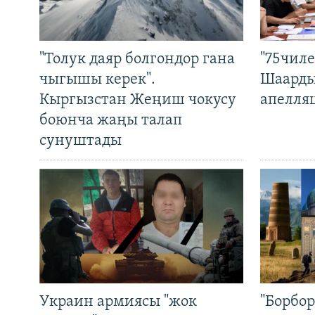
"Толук даяр болгондор гана
"75чиле
чыгышы керек".
Шаарды
Кыргызстан Жеңиш чокусу
апелля
боюнча жаңы талап
сунуштады
Украин армиясы "жок
"Борбо