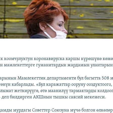
к коомчулуктун коронавируска каршы күрөшүнө көм
н мамлекеттерге гуманитардык жардамын улантарын
арынын Мамлекеттик департаменти бул багытта 508 
өнүн кабарлады. «Бул каражаттар ооруну ооздуктоого, 
лымат жеткирүүгө, өтө маанилүү тармактарды колдоо
 - деп билдирген АКШнын тышкы саясий мекемеси.
мды мурдагы Советтер Союзуна мүчө болгон өлкөлөр д