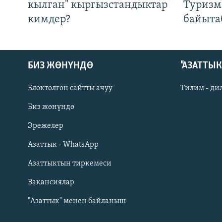
кылган" кыргызстандыктар
Туризм
кимдер?
байыта
БИЗ ЖӨНҮНДӨ
"АЗАТТЫ
Блоктолгон сайтты ачуу
Тилим - ди
Биз жөнүндө
Русский
Эрежелер
Азаттык - WhatsApp
ОНЛАЙН ШЕРИНЕ
Азаттыктын тиркемеси
Вакансиялар
"Азаттык" менен байланыш
ЭЕ/АРнун бардык сайттары