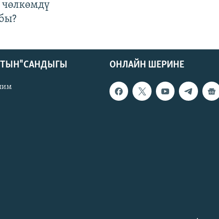
 чөлкөмдү
бы?
КТЫН" САНДЫГЫ
ОНЛАЙН ШЕРИНЕ
лим