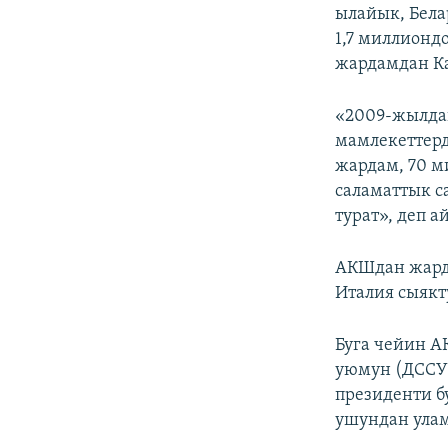
ылайык, Бела
1,7 миллионд
жардамдан Ка
«2009-жылдан
мамлекеттерд
жардам, 70 м
саламаттык с
турат», деп 
АКШдан жарда
Италия сыякт
Буга чейин А
уюмун (ДССУ
президенти б
ушундан улам