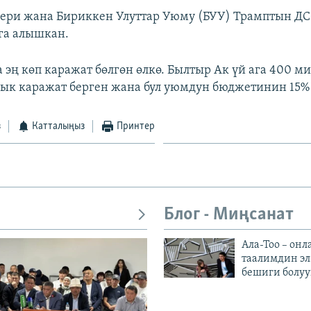
ери жана Бириккен Улуттар Уюму (БУУ) Трамптын Д
га алышкан.
 эң көп каражат бөлгөн өлкө. Былтыр Ак үй ага 400 м
ык каражат берген жана бул уюмдун бюджетинин 15% 
з
Катталыңыз
Принтер
Блог - Миңсанат
Ала-Тоо – онл
таалимдин эл
бешиги болуу