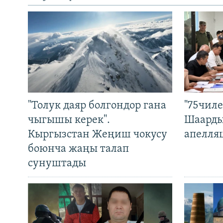
"Толук даяр болгондор гана
"75чиле
чыгышы керек".
Шаарды
Кыргызстан Жеңиш чокусу
апелля
боюнча жаңы талап
сунуштады