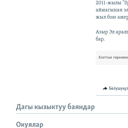
2011-жылы "S
аймагынан эл
жыл бою амер
Азыр Эл арал
бар.
Азаттык тиркеме
Бөлүшүңү
Дагы кызыктуу баяндар
Окуялар