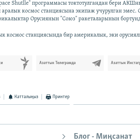
pace Shutlle" программасы токтотулгандан бери АКШ
 аралык космос станциясына экипаж учурулган эмес. 
икалыктар Орусиянын "Союз" ракеталарынын бортун
ык космос станциясында бир америкалык, эки орусия
си
Азаттык Телеграмда
Азаттык Инстаг
з
Катталыңыз
Принтер
Блог - Миңсанат