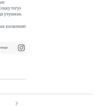
нын
Соңку тогуз
да учушкан.
лык космонавт
рамда