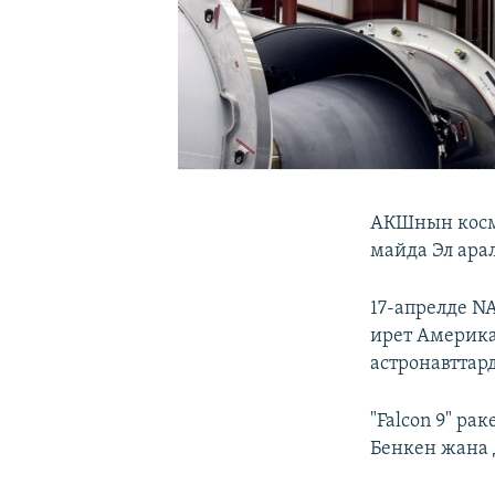
АКШнын космо
майда Эл ара
17-апрелде N
ирет Америк
астронавттард
"Falcon 9" ра
Бенкен жана 