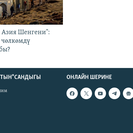
р Азия Шенгени":
 чөлкөмдү
бы?
КТЫН" САНДЫГЫ
ОНЛАЙН ШЕРИНЕ
лим