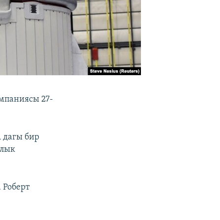
мпаниясы 27-
 дагы бир
алык
 Роберт