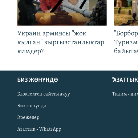
Украин армиясы "жок
"Борбо
кылган" кыргызстандыктар
Туризм
кимдер?
байыта
БИЗ ЖӨНҮНДӨ
"АЗАТТЫ
Блоктолгон сайтты ачуу
Тилим - ди
Биз жөнүндө
Русский
Эрежелер
Азаттык - WhatsApp
ОНЛАЙН ШЕРИНЕ