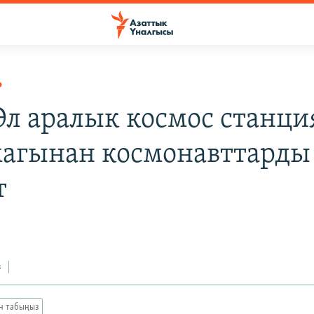
Р
л аралык космос станци
магынан космонавттарды
т
0
з
ан табыңыз