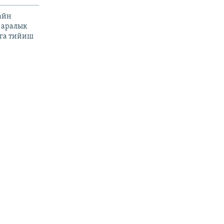
айн
 аралык
га тийиш