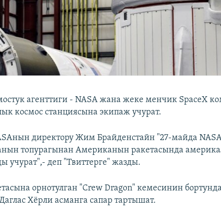
стук агенттиги - NASA жана жеке менчик SpaceX ко
лык космос станциясына экипаж учурат.
ASAнын директору Жим Брайденстайн "27-майда NASA
анын топурагынан Американын ракетасында америк
ы учурат",- деп "Твиттерге" жазды.
кетасына орнотулган "Crew Dragon" кемесинин бортунда
Даглас Хёрли асманга сапар тартышат.