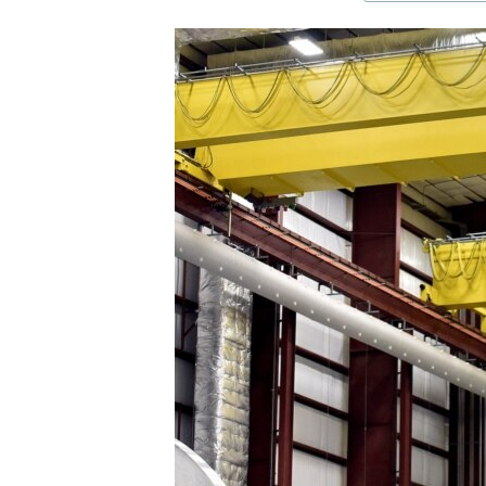
ЭЖЕ-СИҢДИЛЕР
АЗАТТЫК+
ЫҢГАЙСЫЗ СУРООЛОР