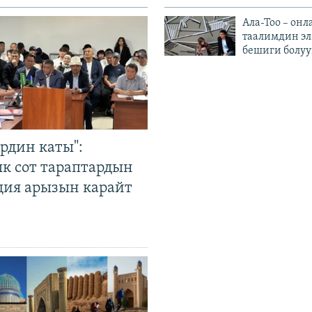
Ала-Тоо – онл
таалимдин эл
бешиги болуу
рдин каты":
к сот тараптардын
ция арызын карайт