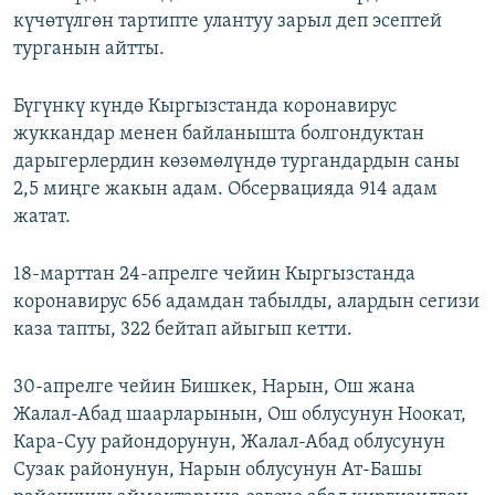
күчөтүлгөн тартипте улантуу зарыл деп эсептей
турганын айтты.
Бүгүнкү күндө Кыргызстанда коронавирус
жуккандар менен байланышта болгондуктан
дарыгерлердин көзөмөлүндө тургандардын саны
2,5 миңге жакын адам. Обсервацияда 914 адам
жатат.
18-марттан 24-апрелге чейин Кыргызстанда
коронавирус 656 адамдан табылды, алардын сегизи
каза тапты, 322 бейтап айыгып кетти.
30-апрелге чейин Бишкек, Нарын, Ош жана
Жалал-Абад шаарларынын, Ош облусунун Ноокат,
Кара-Суу райондорунун, Жалал-Абад облусунун
Сузак районунун, Нарын облусунун Ат-Башы