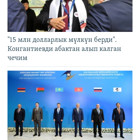
"15 млн долларлык мүлкүн берди".
Конгантиевди абактан алып калган
чечим