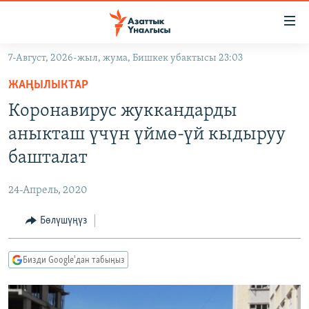
Линктер
Мазмунга
өтүңүз
7-Август, 2026-жыл, жума, Бишкек убактысы 23:03
Навигацияга
ЖАҢЫЛЫКТАР
өтүңүз
ЖАҢЫЛЫКТАР
КЫРГЫЗСТАН
Издөөгө
Коронавирус жуккандарды
салыңыз
ДҮЙНӨ
КЫРГЫЗСТАН
аныкташ үчүн үймө-үй кыдыруу
УКРАИНА
САЯСАТ
ДҮЙНӨ
башталат
АТАЙЫН ИЛИКТӨӨ
ЭКОНОМИКА
БОРБОР АЗИЯ
24-Апрель, 2020
ТВ ПРОГРАММАЛАР
МАДАНИЯТ
Бөлүшүңүз
ПОДКАСТ
БҮГҮН АЗАТТЫКТА
ӨЗГӨЧӨ ПИКИР
ЭКСПЕРТТЕР ТАЛДАЙТ
Бизди Google'дан табыңыз
БИЗ ЖАНА ДҮЙНӨ
Русский
ДАНИСТЕ