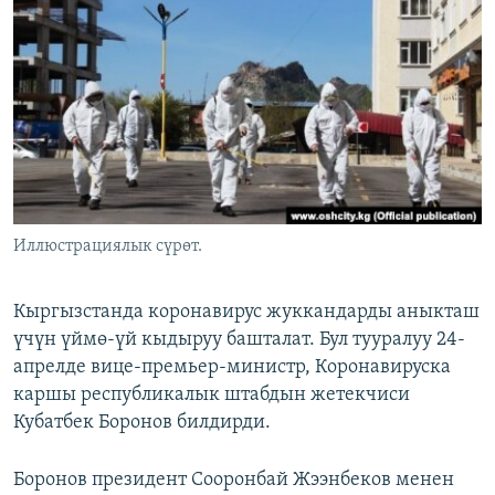
ОНЛАЙН ШЕРИНЕ
ЭЖЕ-СИҢДИЛЕР
АЗАТТЫК+
ЫҢГАЙСЫЗ СУРООЛОР
ЭЕ/АРнун бардык сайттары
Иллюстрациялык сүрөт.
Кыргызстанда коронавирус жуккандарды аныкташ
үчүн үймө-үй кыдыруу башталат. Бул тууралуу 24-
апрелде вице-премьер-министр, Коронавируска
каршы республикалык штабдын жетекчиси
Кубатбек Боронов билдирди.
Боронов президент Сооронбай Жээнбеков менен