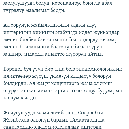
жолугушууда болуп, коронавирус боюнча абал
тууралуу маалымат берди.
Ал оорунун жайылышынын алдын алуу
иштеринин кийинки этабында илдет жуккандар
менен билбей байланышта болгондорду же алар
менен байланышта болгонун билип туруп
жашыргандарды аныктоо жүрөрүн айтты.
Боронов бул үчүн бир апта бою эпидемиологиялык
иликтөөлөр жүрүп, үймө-үй кыдыруу болорун
билдирди. Ал жаңы конуштарга жана эл жыш
отурукташкан аймактарга өзгөчө көңүл буруларын
кошумчалады.
Жолугушууда мамлекет башчы Сооронбай
Жээнбеков өлкөнүн бардык аймактарында
санитардык-эпидемиологиялык иштерди