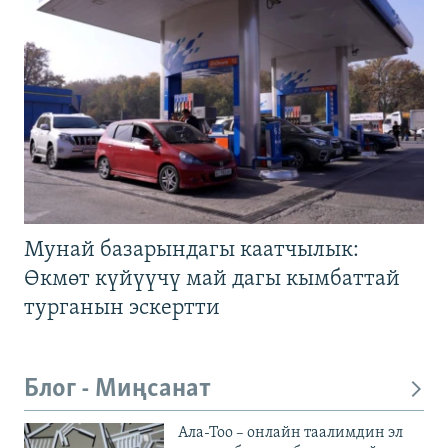
Мунай базарындагы каатчылык:
Өкмөт күйүүчү май дагы кымбаттай
турганын эскертти
Блог - Миңсанат
Ала-Тоо – онлайн таалимдин эл