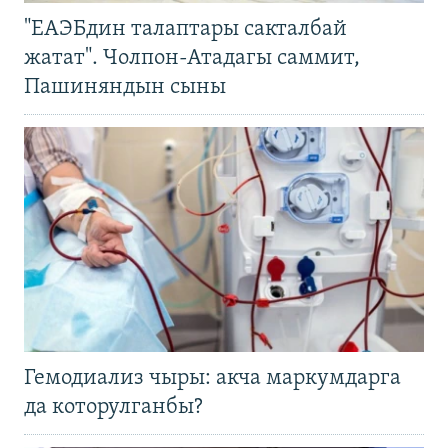
"ЕАЭБдин талаптары сакталбай
жатат". Чолпон-Атадагы саммит,
Пашиняндын сыны
Гемодиализ чыры: акча маркумдарга
да которулганбы?