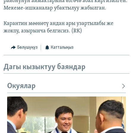
районунун аймактарына өзгөчө абал киргизилген.
Мекеме-ишканалар убактылуу жабылган.
Карантин мөөнөтү андан ары узартылабы же
жокпу, азырынча белгисиз. (RK)
Бөлүшүңүз
Катталыңыз
Дагы кызыктуу баяндар
Окуялар