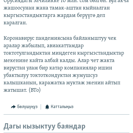
Орусиядагы элчиликке 10 млн. сом бөлгөн. Бул акча
жашоосунан жана тамак-аштан кыйналган
кыргызстандыктарга жардам берүүгө деп
каралган.
Коронавирус пандемиясына байланыштуу чек
аралар жабылып, авиакаттамдар
токтотулгандыктан миңдеген кыргызстандыктар
мекенине кайта албай калды. Алар чет жакта
вирустан улам бир катар компаниялар ишин
убактылуу токтоткондуктан жумушсуз
калышканын, каражатка муктаж экенин айтып
жатышат. (BTo)
Бөлүшүңүз
Катталыңыз
Дагы кызыктуу баяндар