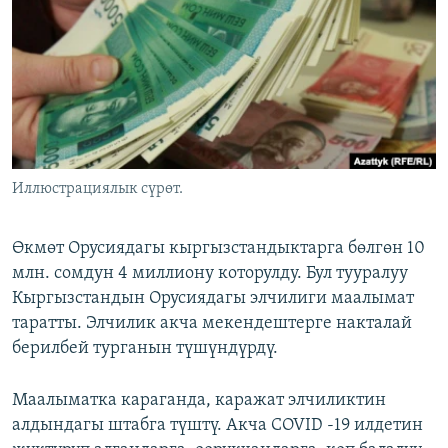
ОНЛАЙН ШЕРИНЕ
ЭЖЕ-СИҢДИЛЕР
АЗАТТЫК+
ЫҢГАЙСЫЗ СУРООЛОР
ЭЕ/АРнун бардык сайттары
Иллюстрациялык сүрөт.
Өкмөт Орусиядагы кыргызстандыктарга бөлгөн 10
млн. сомдун 4 миллиону которулду. Бул тууралуу
Кыргызстандын Орусиядагы элчилиги маалымат
таратты. Элчилик акча мекендештерге накталай
берилбей турганын түшүндүрдү.
Маалыматка караганда, каражат элчиликтин
алдындагы штабга түштү. Акча COVID -19 илдетин