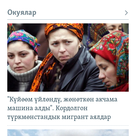
Окуялар
"Күйөөм үйлөндү, жөнөткөн акчама
машина алды". Кордолгон
түркмөнстандык мигрант аялдар