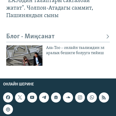
"ЕАЭБдин талаптары сакталбай
жатат". Чолпон-Атадагы саммит,
Пашиняндын сыны
Блог - Миңсанат
Ала-Тоо – онлайн таалимдин эл
аралык бешиги болууга тийиш
ОНЛАЙН ШЕРИНЕ