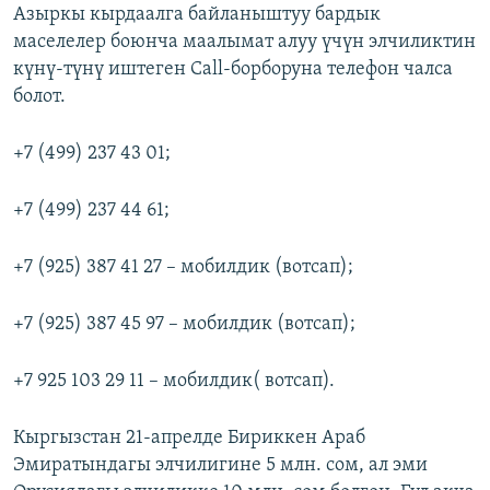
Азыркы кырдаалга байланыштуу бардык
маселелер боюнча маалымат алуу үчүн элчиликтин
күнү-түнү иштеген Call-борборуна телефон чалса
болот.
+7 (499) 237 43 01;
+7 (499) 237 44 61;
+7 (925) 387 41 27 – мобилдик (вотсап);
+7 (925) 387 45 97 – мобилдик (вотсап);
+7 925 103 29 11 – мобилдик( вотсап).
Кыргызстан 21-апрелде Бириккен Араб
Эмиратындагы элчилигине 5 млн. сом, ал эми