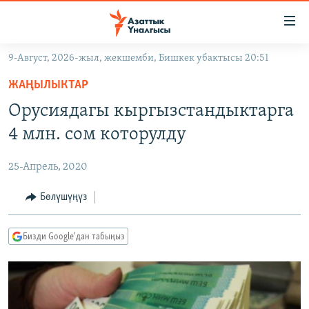
Линктер
Мазмунга
өтүңүз
9-Август, 2026-жыл, жекшемби, Бишкек убактысы 20:51
Навигацияга
ЖАҢЫЛЫКТАР
өтүңүз
ЖАҢЫЛЫКТАР
КЫРГЫЗСТАН
Издөөгө
Орусиядагы кыргызстандыктарга
салыңыз
ДҮЙНӨ
КЫРГЫЗСТАН
4 млн. сом которулду
УКРАИНА
САЯСАТ
ДҮЙНӨ
25-Апрель, 2020
АТАЙЫН ИЛИКТӨӨ
ЭКОНОМИКА
БОРБОР АЗИЯ
ТВ ПРОГРАММАЛАР
Бөлүшүңүз
МАДАНИЯТ
ПОДКАСТ
БҮГҮН АЗАТТЫКТА
Бизди Google'дан табыңыз
ӨЗГӨЧӨ ПИКИР
ЭКСПЕРТТЕР ТАЛДАЙТ
БИЗ ЖАНА ДҮЙНӨ
Русский
ДАНИСТЕ