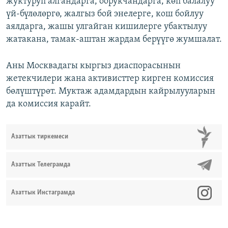
жуктуруп алгандарга, оорукчандарга, көп балалуу
үй-бүлөлөргө, жалгыз бой энелерге, кош бойлуу
аялдарга, жашы улгайган кишилерге убактылуу
жатакана, тамак-аштан жардам берүүгө жумшалат.
Аны Москвадагы кыргыз диаспорасынын
жетекчилери жана активисттер кирген комиссия
бөлүштүрөт. Муктаж адамдардын кайрылууларын
да комиссия карайт.
Азаттык тиркемеси
Азаттык Телеграмда
Азаттык Инстаграмда