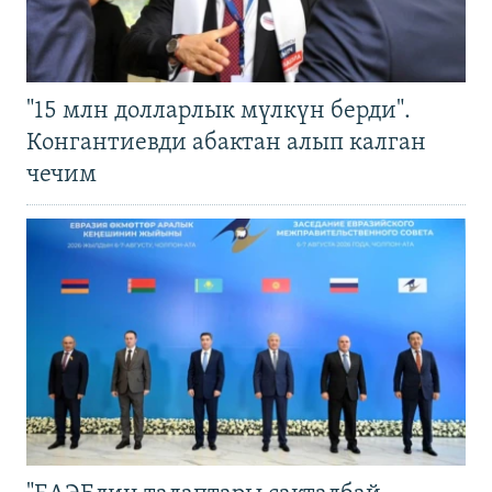
"15 млн долларлык мүлкүн берди".
Конгантиевди абактан алып калган
чечим