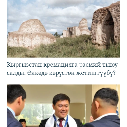
Кыргызстан кремацияга расмий тыюу
салды. Өлкөдө көрүстөн жетиштүүбү?