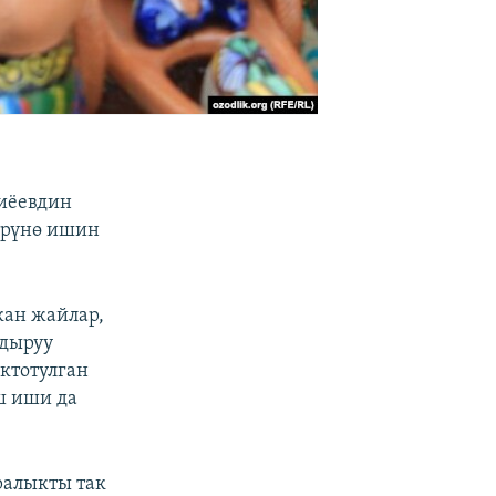
иёевдин
өрүнө ишин
кан жайлар,
ндыруу
ктотулган
ш иши да
ралыкты так