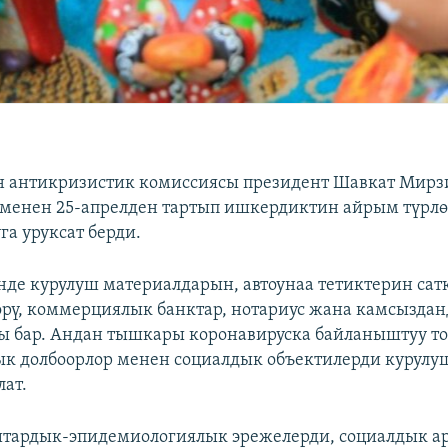
н антикризистик комиссиясы президент Шавкат Мирз
менен 25-апрелден тартып ишкердиктин айрым түрл
а уруксат берди.
де курулуш материалдарын, автоунаа тетиктерин сат
өрү, коммерциялык банктар, нотариус жана камсызда
 бар. Андан тышкары коронавируска байланыштуу то
к долбоорлор менен социалдык объектилерди курулу
ат.
тардык-эпидемиологиялык эрежелерди, социалдык а