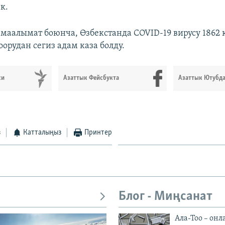
к.
 маалымат боюнча, Өзбекстанда COVID-19 вирусу 1862
оорудан сегиз адам каза болду.
си
Азаттык Фейсбукта
Азаттык Ютубд
з
Катталыңыз
Принтер
Блог - Миңсанат
Ала-Тоо – онл