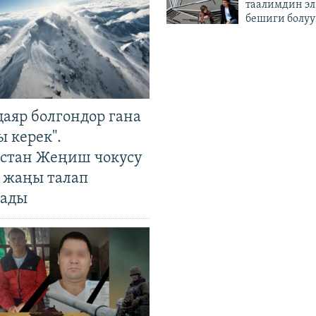
таалимдин эл
бешиги болуу
даяр болгондор гана
 керек".
стан Жеңиш чокусу
 жаңы талап
ады