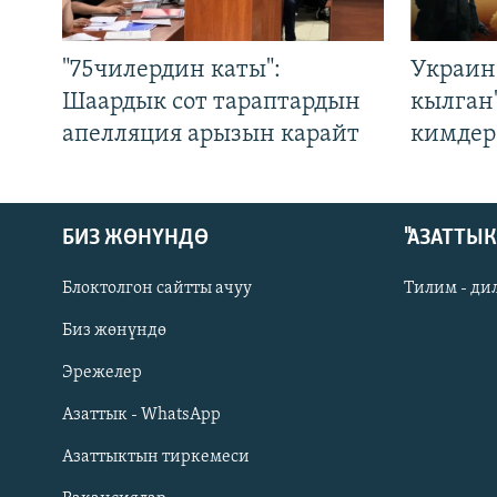
"75чилердин каты":
Украин
Шаардык сот тараптардын
кылган
апелляция арызын карайт
кимдер
БИЗ ЖӨНҮНДӨ
"АЗАТТЫ
Блоктолгон сайтты ачуу
Тилим - ди
Биз жөнүндө
Русский
Эрежелер
Азаттык - WhatsApp
ОНЛАЙН ШЕРИНЕ
Азаттыктын тиркемеси