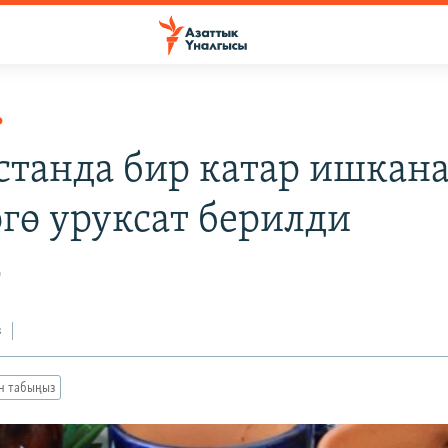
Р
станда бир катар ишкана
гө уруксат берилди
0
з
ан табыңыз