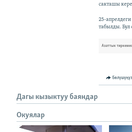
сакташы кере
25-апрелдеги
табылды. Бул 
Азаттык тиркеме
Бөлүшүңү
Дагы кызыктуу баяндар
Окуялар