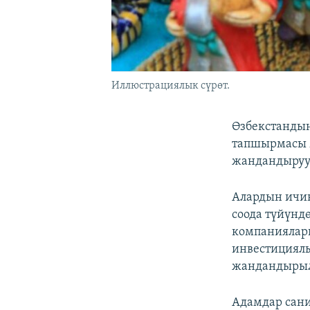
Иллюстрациялык сүрөт.
Өзбекстанды
тапшырмасы 
жандандырууг
Алардын ичин
соода түйүнд
компаниялары
инвестициялы
жандандырыл
Адамдар сани