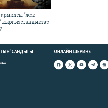
 армиясы "жок
" кыргызстандыктар
?
КТЫН" САНДЫГЫ
ОНЛАЙН ШЕРИНЕ
лим