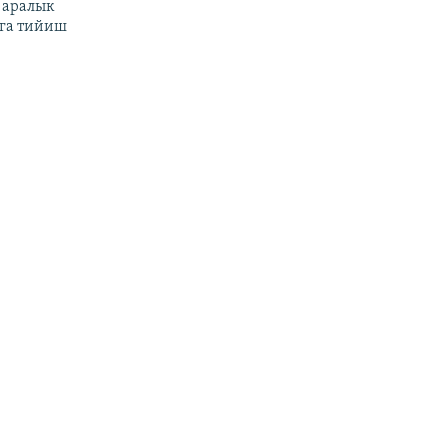
 аралык
га тийиш