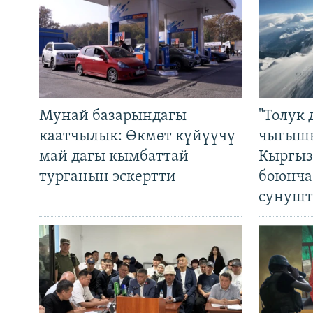
Мунай базарындагы
"Толук 
каатчылык: Өкмөт күйүүчү
чыгышы
май дагы кымбаттай
Кыргыз
турганын эскертти
боюнча
сунушт