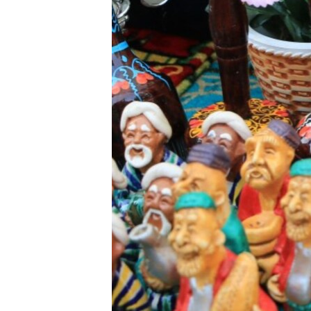
ЭЖЕ-СИҢДИЛЕР
АЗАТТЫК+
ЫҢГАЙСЫЗ СУРООЛОР