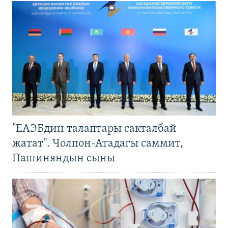
"ЕАЭБдин талаптары сакталбай
жатат". Чолпон-Атадагы саммит,
Пашиняндын сыны