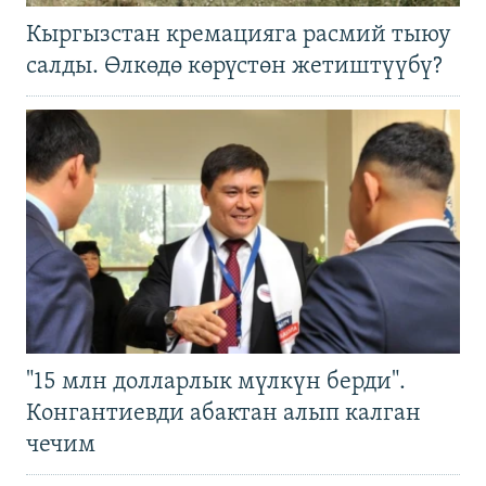
Кыргызстан кремацияга расмий тыюу
салды. Өлкөдө көрүстөн жетиштүүбү?
"15 млн долларлык мүлкүн берди".
Конгантиевди абактан алып калган
чечим