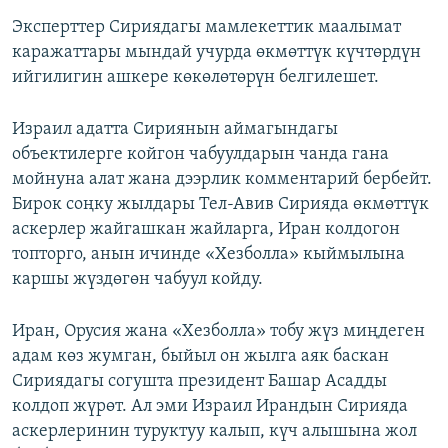
Эксперттер Сириядагы мамлекеттик маалымат
каражаттары мындай учурда өкмөттүк күчтөрдүн
ийгилигин ашкере көкөлөтөрүн белгилешет.
Израил адатта Сириянын аймагындагы
объектилерге койгон чабуулдарын чанда гана
мойнуна алат жана дээрлик комментарий бербейт.
Бирок соңку жылдары Тел-Авив Сирияда өкмөттүк
аскерлер жайгашкан жайларга, Иран колдогон
топторго, анын ичинде «Хезболла» кыймылына
каршы жүздөгөн чабуул койду.
Иран, Орусия жана «Хезболла» тобу жүз миңдеген
адам көз жумган, быйыл он жылга аяк баскан
Сириядагы согушта президент Башар Асадды
колдоп жүрөт. Ал эми Израил Ирандын Сирияда
аскерлеринин туруктуу калып, күч алышына жол