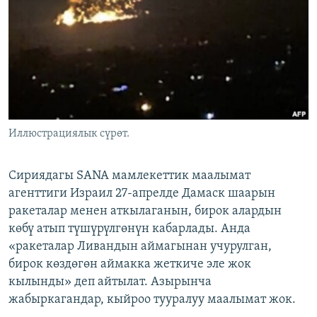
ОНЛАЙН ШЕРИНЕ
ЭЖЕ-СИҢДИЛЕР
АЗАТТЫК+
ЫҢГАЙСЫЗ СУРООЛОР
ЭЕ/АРнун бардык сайттары
Иллюстрациялык сүрөт.
Сириядагы SANA мамлекеттик маалымат
агенттиги Израил 27-апрелде Дамаск шаарын
ракеталар менен аткылаганын, бирок алардын
көбү атып түшүрүлгөнүн кабарлады. Анда
«ракеталар Ливандын аймагынан учурулган,
бирок көздөгөн аймакка жеткиче эле жок
кылынды» деп айтылат. Азырынча
жабыркагандар, кыйроо тууралуу маалымат жок.