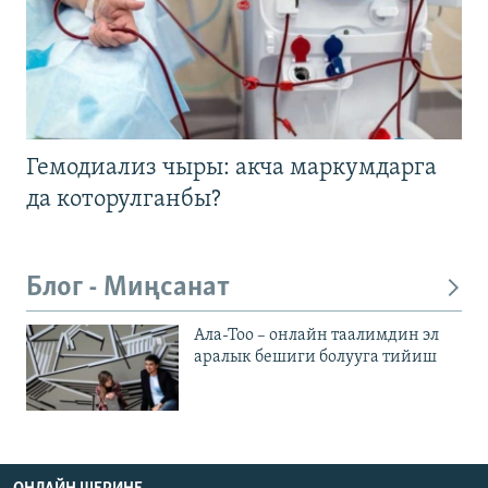
Гемодиализ чыры: акча маркумдарга
да которулганбы?
Блог - Миңсанат
Ала-Тоо – онлайн таалимдин эл
аралык бешиги болууга тийиш