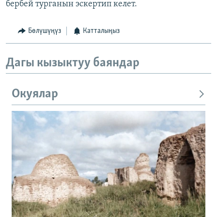
бербей турганын эскертип келет.
Бөлүшүңүз
Катталыңыз
Дагы кызыктуу баяндар
Окуялар