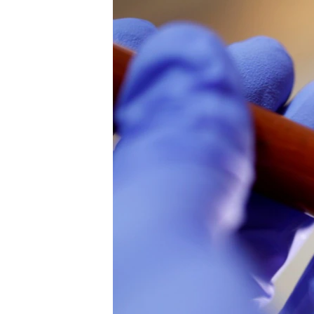
ЭЖЕ-СИҢДИЛЕР
АЗАТТЫК+
ЫҢГАЙСЫЗ СУРООЛОР