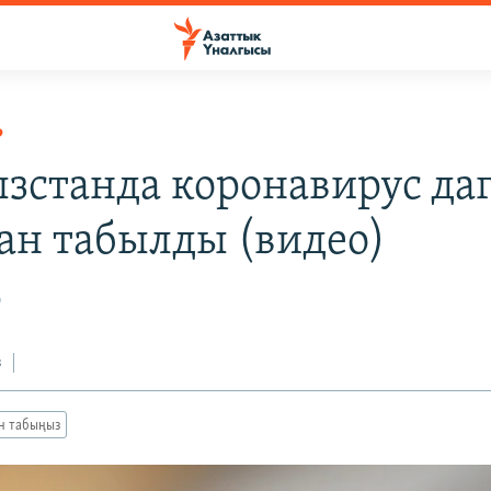
Р
зстанда коронавирус даг
ан табылды (видео)
0
з
ан табыңыз