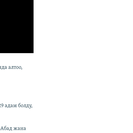
да алтоо,
9 адам болду,
-Абад жана