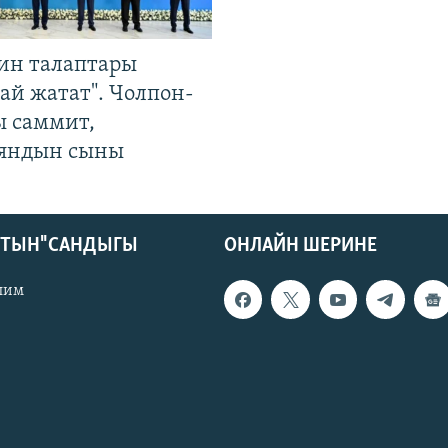
ин талаптары
ай жатат". Чолпон-
ы саммит,
яндын сыны
КТЫН" САНДЫГЫ
ОНЛАЙН ШЕРИНЕ
лим