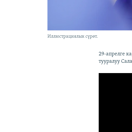
Иллюстрациялык сүрөт.
29-апрелге к
тууралуу Сал