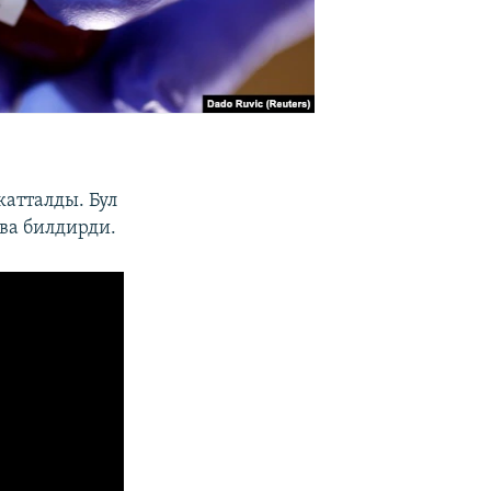
катталды. Бул
ва билдирди.