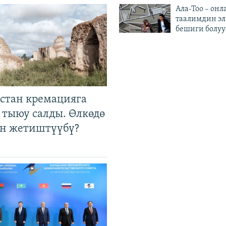
Ала-Тоо – онл
таалимдин эл
бешиги болуу
стан кремацияга
 тыюу салды. Өлкөдө
өн жетиштүүбү?