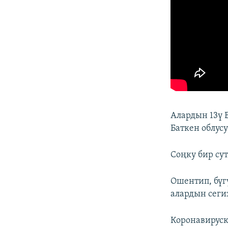
Алардын 13ү 
Баткен облусу
Соңку бир су
Ошентип, бүг
алардын сегиз
Коронавируск