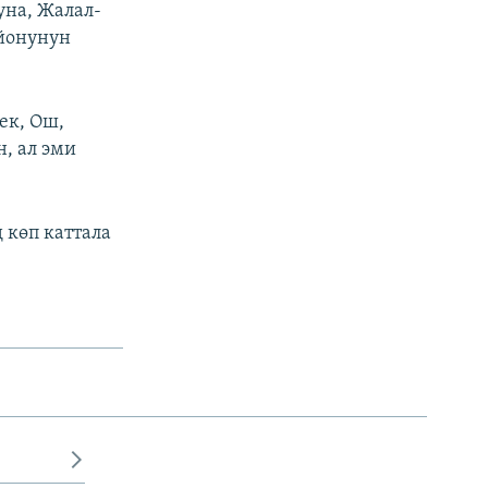
уна, Жалал-
айонунун
ек, Ош,
, ал эми
 көп каттала