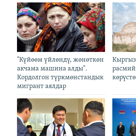
"Күйөөм үйлөндү, жөнөткөн
Кыргыз
акчама машина алды".
расмий
Кордолгон түркмөнстандык
көрүст
мигрант аялдар