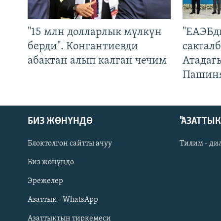
"15 млн долларлык мүлкүн
"ЕАЭБд
берди". Конгантиевди
сакталб
абактан алып калган чечим
Атадаг
Пашин
БИЗ ЖӨНҮНДӨ
"АЗАТТЫ
Блоктолгон сайтты ачуу
Тилим - ди
Биз жөнүндө
Русский
Эрежелер
Азаттык - WhatsApp
ОНЛАЙН ШЕРИНЕ
Азаттыктын тиркемеси