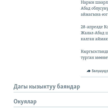
Нарын шаарла
Абад облусун
аймагына өзг
28-апрелде К
Жалал-Абад ш
калган аймак
Кыргызстанды
турган мөөнөт
Бөлүшүңү
Дагы кызыктуу баяндар
Окуялар