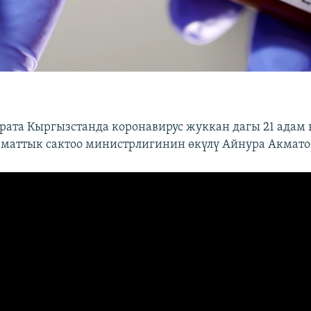
арата Кыргызстанда коронавирус жуккан дагы 21 адам 
аматтык сактоо министрлигинин өкүлү Айнура Акмато