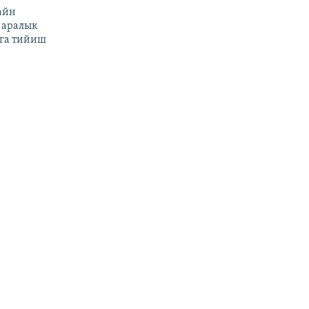
айн
 аралык
га тийиш