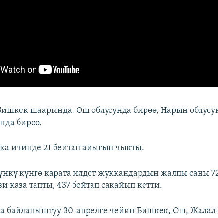
Бишкек шаарында. Ош облусунда бирөө, Нарын облусун
нда бирөө.
тка ичинде 21 бейтап айыгып чыкты.
үнкү күнгө карата илдет жуккандардын жалпы саны 72
и каза тапты, 437 бейтап сакайып кетти.
а байланыштуу 30-апрелге чейин Бишкек, Ош, Жалал