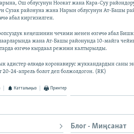
рына, Ош облусунун Ноокат жана Кара-Суу райондор
ун Сузак районуна жана Нарын облусунун Ат-Башы р
өчө абал киргизилген.
оопсуздук кеңешинин чечими менен өзгөчө абал Бишк
аарларында жана Ат-Башы районунда 10-майга чейин
тарда өзгөчө кырдаал режими калтырылды.
к адистер өлкөдө коронавирус жуккандардын саны эң
 20-24-апрель болот деп болжолдогон. (RK)
з
Катталыңыз
Принтер
Блог - Миңсанат