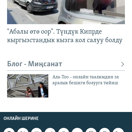
"Абалы өтө оор". Түндүк Кипрде
кыргызстандык кызга кол салуу болду
Блог - Миңсанат
Ала-Тоо – онлайн таалимдин эл
аралык бешиги болууга тийиш
ОНЛАЙН ШЕРИНЕ