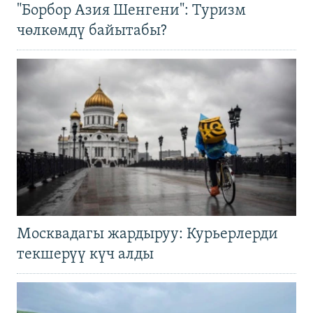
"Борбор Азия Шенгени": Туризм
чөлкөмдү байытабы?
Москвадагы жардыруу: Курьерлерди
текшерүү күч алды