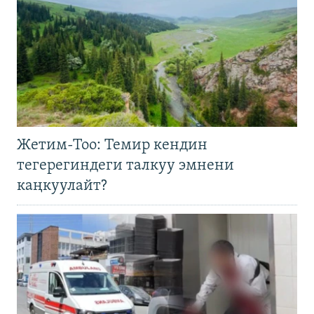
Жетим-Тоо: Темир кендин
тегерегиндеги талкуу эмнени
каңкуулайт?