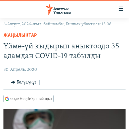
Линктер
Мазмунга
өтүңүз
6-Август, 2026-жыл, бейшемби, Бишкек убактысы 13:08
Навигацияга
ЖАҢЫЛЫКТАР
өтүңүз
ЖАҢЫЛЫКТАР
КЫРГЫЗСТАН
Издөөгө
Үймө-үй кыдырып аныктоодо 35
салыңыз
ДҮЙНӨ
КЫРГЫЗСТАН
адамдан COVID-19 табылды
УКРАИНА
САЯСАТ
ДҮЙНӨ
30-Апрель, 2020
АТАЙЫН ИЛИКТӨӨ
ЭКОНОМИКА
БОРБОР АЗИЯ
ТВ ПРОГРАММАЛАР
Бөлүшүңүз
МАДАНИЯТ
ПОДКАСТ
БҮГҮН АЗАТТЫКТА
Бизди Google'дан табыңыз
ӨЗГӨЧӨ ПИКИР
ЭКСПЕРТТЕР ТАЛДАЙТ
БИЗ ЖАНА ДҮЙНӨ
Русский
ДАНИСТЕ