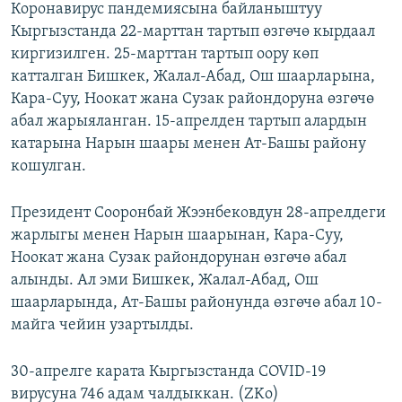
Коронавирус пандемиясына байланыштуу
Кыргызстанда 22-марттан тартып өзгөчө кырдаал
киргизилген. 25-марттан тартып оору көп
катталган Бишкек, Жалал-Абад, Ош шаарларына,
Кара-Суу, Ноокат жана Сузак райондоруна өзгөчө
абал жарыяланган. 15-апрелден тартып алардын
катарына Нарын шаары менен Ат-Башы району
кошулган.
Президент Сооронбай Жээнбековдун 28-апрелдеги
жарлыгы менен Нарын шаарынан, Кара-Суу,
Ноокат жана Сузак райондорунан өзгөчө абал
алынды. Ал эми Бишкек, Жалал-Абад, Ош
шаарларында, Ат-Башы районунда өзгөчө абал 10-
майга чейин узартылды.
30-апрелге карата Кыргызстанда СOVID-19
вирусуна 746 адам чалдыккан. (ZKo)