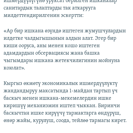
ишмердүүлүгүнө уруксат берилген ишканалар
санитардык талаптарды так аткарууга
милдеттендирилгенин эскертти:
«Ар бир ишкана өзүндө иштеген жумушчулардын
илдетке чалдыгышынын алдын алат. Эгер бир
киши ооруса, аны менен кошо иштеген
адамдардын обсервациясы жана башка
чыгымдары ишкана жетекчилигинин мойнуна
коюлат»​.
Кыргыз өкмөтү экономикалык ишмердүүлүктү
жандандыруу максатында 1-майдан тартып үч
баскыч менен ишкана-мекемелердин ишке
киришүү механизмин иштеп чыккан. Биринчи
баскычтан ишке кирүүчү тармактарга өндүрүш,
өнөр жайы, курулуш, соода, тейлөө тармагы кирет.