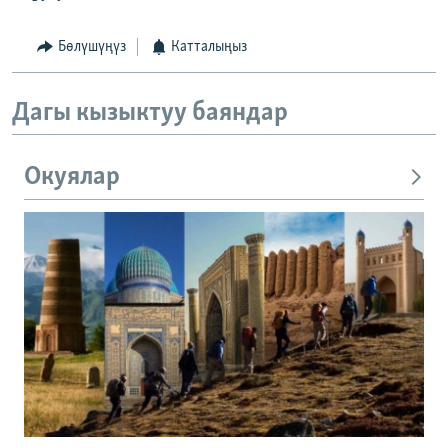
Бөлүшүңүз
Катталыңыз
Дагы кызыктуу баяндар
Окуялар