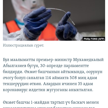
ОНЛАЙН ШЕРИНЕ
ЭЖЕ-СИҢДИЛЕР
АЗАТТЫК+
ЫҢГАЙСЫЗ СУРООЛОР
ЭЕ/АРнун бардык сайттары
Иллюстрациялык сүрөт.
Бул маалыматты премьер-министр Мухамедкалый
Абылгазиев бүгүн, 30-апрелде парламентте
билдирди. Өкмөт башчынын айтымында, оорунун
очогу болуп саналган 114 аймакта 508 миң адам
текшерүүдөн өткөн. Алардын ичинен 35 адам
коронавирус илдетин жугузганы аныкталган.
Өкмөт башчы 1-майдан тартып үч баскыч менен