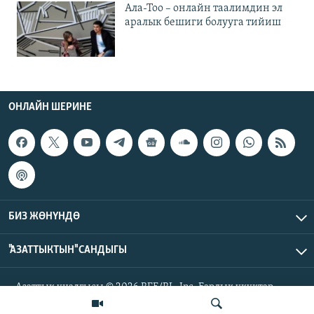
Ала-Тоо – онлайн таалимдин эл
аралык бешиги болууга тийиш
ОНЛАЙН ШЕРИНЕ
БИЗ ЖӨНҮНДӨ
"АЗАТТЫКТЫН" САНДЫГЫ
Азаттык үналгысы © 2026 RFE/RL, Inc. Бардык укуктар
корголгон.