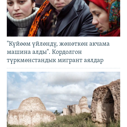
"Күйөөм үйлөндү, жөнөткөн акчама
машина алды". Кордолгон
түркмөнстандык мигрант аялдар