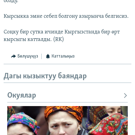
болду.
Кырсыкка эмне себеп болгону азырынча белгисиз.
Соңку бир сутка ичинде Кыргызстанда бир өрт
кырсыгы катталды. (RK)
Бөлүшүңүз
Катталыңыз
Дагы кызыктуу баяндар
Окуялар