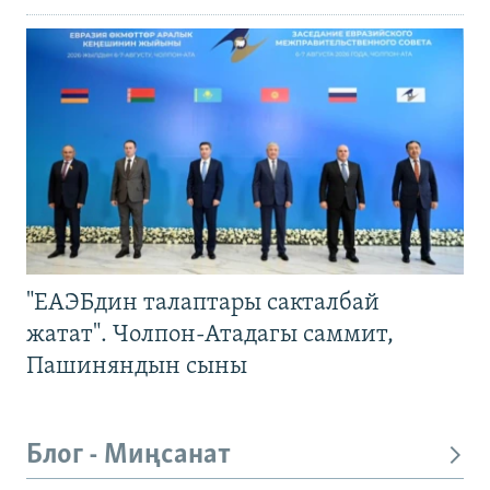
"ЕАЭБдин талаптары сакталбай
жатат". Чолпон-Атадагы саммит,
Пашиняндын сыны
Блог - Миңсанат