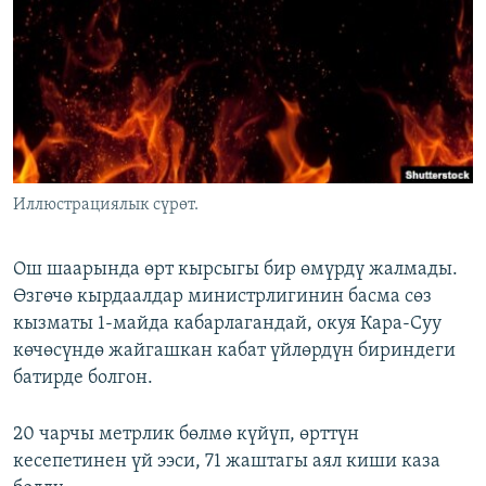
ОНЛАЙН ШЕРИНЕ
ЭЖЕ-СИҢДИЛЕР
АЗАТТЫК+
ЫҢГАЙСЫЗ СУРООЛОР
ЭЕ/АРнун бардык сайттары
Иллюстрациялык сүрөт.
Ош шаарында өрт кырсыгы бир өмүрдү жалмады.
Өзгөчө кырдаалдар министрлигинин басма сөз
кызматы 1-майда кабарлагандай, окуя Кара-Суу
көчөсүндө жайгашкан кабат үйлөрдүн бириндеги
батирде болгон.
20 чарчы метрлик бөлмө күйүп, өрттүн
кесепетинен үй ээси, 71 жаштагы аял киши каза