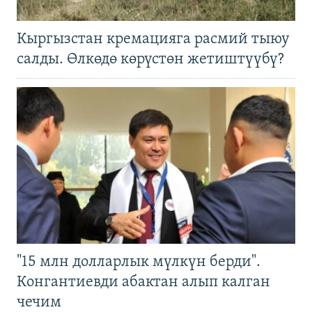
Кыргызстан кремацияга расмий тыюу
салды. Өлкөдө көрүстөн жетиштүүбү?
"15 млн долларлык мүлкүн берди".
Конгантиевди абактан алып калган
чечим