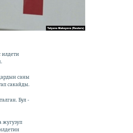
с илдети
.
дардын саны
тап сакайды.
алган. Бул -
 жугузуп
милдетин