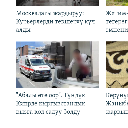
Москвадагы жардыруу:
Жетим-
Курьерлерди текшерүү күч
тегере
алды
эмнени
"Абалы өтө оор". Түндүк
Көрүнү
Кипрде кыргызстандык
Жаныбе
кызга кол салуу болду
жаркын