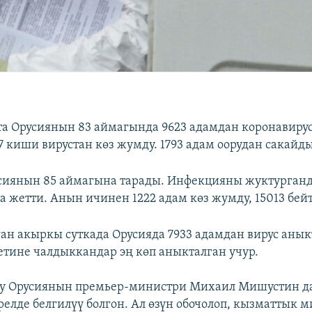
та Орусиянын 83 аймагында 9623 адамдан коронавиру
7 киши вирустан көз жумду. 1793 адам оорудан сакайды
усиянын 85 аймагына тарады. Инфекцияны жуктурган
га жетти. Анын ичинен 1222 адам көз жумду, 15013 бей
ан акыркы суткада Орусияда 7933 адамдан вирус аныкт
етине чалдыккандар эң көп аныкталган учур.
ту Орусиянын премьер-министри Михаил Мишустин да
релде белгилүү болгон. Ал өзүн обочолоп, кызматтык 