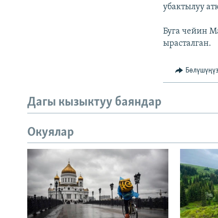
убактылуу ат
Буга чейин М
ырасталган.
Бөлүшүңү
Дагы кызыктуу баяндар
Окуялар