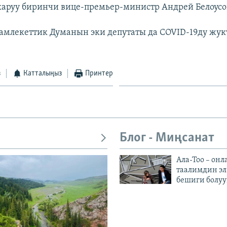
каруу биринчи вице-премьер-министр Андрей Белоусо
амлекеттик Думанын эки депутаты да COVID-19ду жук
з
Катталыңыз
Принтер
Блог - Миңсанат
Ала-Тоо – онл
таалимдин эл
бешиги болуу