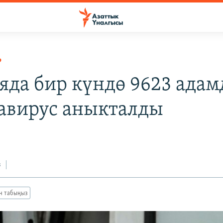
Р
яда бир күндө 9623 адам
авирус аныкталды
з
ан табыңыз