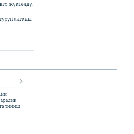
вго жүктөлдү.
туруп алганы
айн
 аралык
га тийиш