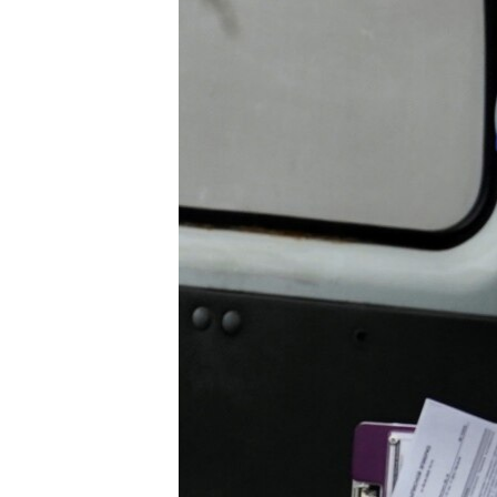
ЭЖЕ-СИҢДИЛЕР
АЗАТТЫК+
ЫҢГАЙСЫЗ СУРООЛОР