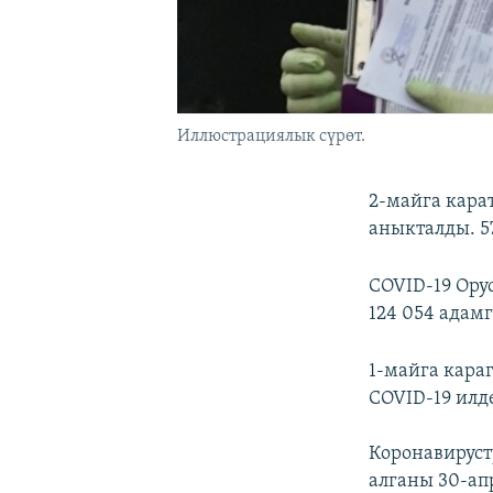
Иллюстрациялык сүрөт.
2-майга кара
аныкталды. 5
COVID-19 Ор
124 054 адам
1-майга караг
COVID-19 илд
Коронавирус
алганы 30-ап