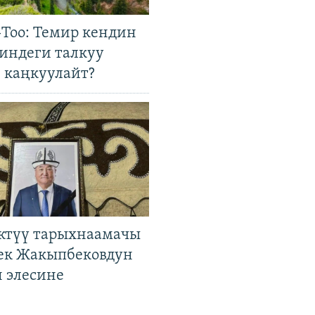
Тоо: Темир кендин
гиндеги талкуу
 каңкуулайт?
ктүү тарыхнаамачы
к Жакыпбековдун
 элесине