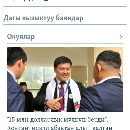
Дагы кызыктуу баяндар
Окуялар
"15 млн долларлык мүлкүн берди".
Конгантиевди абактан алып калган