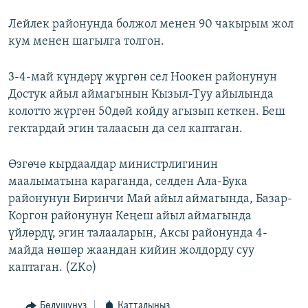
Лейлек районунда болжол менен 90 чакырым жол
кум менен шагылга толгон.
3-4-май күндөрү жүргөн сел Ноокен районунун
Достук айыл аймагынын Кызыл-Туу айылында
колотто жүргөн 50дөй койду агызып кеткен. Беш
гектардай эгин талаасын да сел каптаган.
Өзгөчө кырдаалдар министрлигинин
маалыматына караганда, селден Ала-Бука
районунун Биринчи Май айыл аймагында, Базар-
Коргон районунун Кеңеш айыл аймагында
үйлөрдү, эгин талааларын, Аксы районунда 4-
майда нөшөр жаандан кийин жолдорду суу
каптаган. (ZKo)
Бөлүшүңүз
Катталыңыз