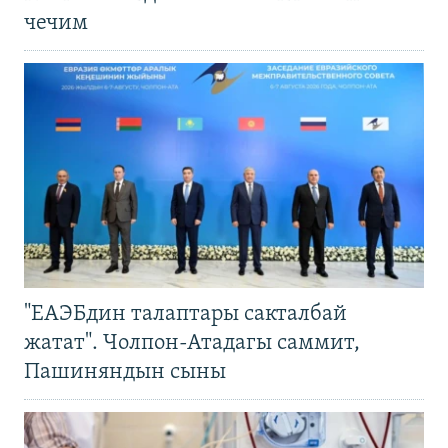
чечим
"ЕАЭБдин талаптары сакталбай
жатат". Чолпон-Атадагы саммит,
Пашиняндын сыны