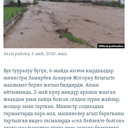
ОНЛАЙН ШЕРИНЕ
ЭЖЕ-СИҢДИЛЕР
АЗАТТЫК+
ЫҢГАЙСЫЗ СУРООЛОР
ЭЕ/АРнун бардык сайттары
Аксы району. 3-май, 2020-жыл.
Бул тууралуу бүгүн, 6-майда өзгөчө кырдаалдар
министри Замирбек Аскаров Жогорку Кеңеште
маалымат берип жатып билдирди. Анын
айтымында, 2-май күнү мөндүр аралаш жааган
жаандан улам пайда болгон селден турак жайлар,
жолдор зыян тарткан. Министр социалдык
тармактарда кара мал, машинелер агып баратканы
тартылган видео тасмаларда «сел Лейлекте болгон»