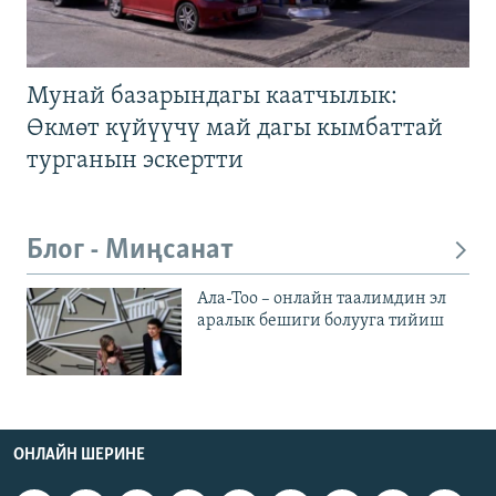
Мунай базарындагы каатчылык:
Өкмөт күйүүчү май дагы кымбаттай
турганын эскертти
Блог - Миңсанат
Ала-Тоо – онлайн таалимдин эл
аралык бешиги болууга тийиш
ОНЛАЙН ШЕРИНЕ