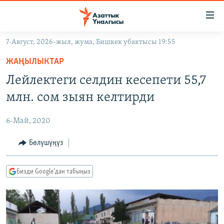
Линктер
Мазмунга
өтүңүз
7-Август, 2026-жыл, жума, Бишкек убактысы 19:55
Навигацияга
ЖАҢЫЛЫКТАР
өтүңүз
ЖАҢЫЛЫКТАР
КЫРГЫЗСТАН
Издөөгө
Лейлектеги селдин кесепети 55,7
салыңыз
ДҮЙНӨ
КЫРГЫЗСТАН
млн. сом зыян келтирди
УКРАИНА
САЯСАТ
ДҮЙНӨ
6-Май, 2020
АТАЙЫН ИЛИКТӨӨ
ЭКОНОМИКА
БОРБОР АЗИЯ
ТВ ПРОГРАММАЛАР
Бөлүшүңүз
МАДАНИЯТ
ПОДКАСТ
БҮГҮН АЗАТТЫКТА
Бизди Google'дан табыңыз
ӨЗГӨЧӨ ПИКИР
ЭКСПЕРТТЕР ТАЛДАЙТ
БИЗ ЖАНА ДҮЙНӨ
Русский
ДАНИСТЕ