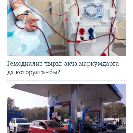
Гемодиализ чыры: акча маркумдарга
да которулганбы?