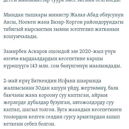
деген маалыматтар туура эмес экенин белгиледи.
Мындан тышкары министр Жалал-Абад облусунун
Аксы, Ноокен жана Базар-Коргон райондорундагы
табигый кырсыктын зыяны эсептелип жатканын
кошумчалады.
Замирбек Аскаров ошондой эле 2020-жыл үчүн
өзгөчө кырдаалдардын кесепетине каршы
күрөшүүгө 143 млн. сом бөлүнгөнүн маалымдады.
2-май күнү Баткендин Исфана шаарында
жалпысынан 30дан ашуун үйдү, жертөлөнү, бала
бакчаны жана короону суу каптаган, айрым
жерлерде дубалдар бузулган, автожолдорду суу
каптап, шагыл толгон. Буга жаандын кесепетинен
тоолордон келген селдин суусу арыктардан ашып
кеткени себеп болгон.