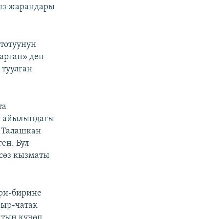
ыз жарандары
тотуунун
арган» деп
 туулган
та
ш айылындагы
. Талашкан
ен. Бул
сөз кызматы
ири-бирине
Чыр-чатак
ктын күчөп