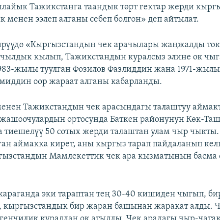
лайык Тажикстанга таандык төрт гектар жерди кырг
к менен ээлеп алганы себеп болгон» деп айтылат.
ирүүдө «Кыргызстандын чек арачылары жаңжалды ток
чылдык кылып, Тажикстандын куралсыз элине ок чыг
1983-жылы туулган Фозилов Фазлиддин жана 1971-жылы
миддин оор жараат алганы кабарланды.
менен Тажикстандын чек арасындагы талаштуу аймак
 жашоочулардын ортосунда Баткен районунун Көк-Та
 тиешелүү 50 сотых жерди талаштан улам чыр чыкты
ган аймакка кирет, аны кыргыз тарап пайдаланып келг
гызстандын Мамлекеттик чек ара кызматынын басма 
араганда эки тараптан тең 30-40 кишиден чыгып, б
 кыргызстандык бир жаран башынан жаракат алды. 
генчилик куралдан ок атылды. Чек арадагы чыр-чата