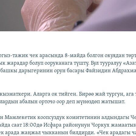
ргыз-тажик чек арасында 8-майда болгон окуядан төр
к жарадар болуп ооруканага түштү. Бул тууралуу «Аз
 башкы дарыгеринин орун басары Файзидин Абдрахм
 кызматкери. Аларга ок тийген. Бирөө жай тургун, ага
лардын абалын орточо оор деп мүнөздөп жатышат.
н Мамлекетик коопсуздук комитетинин алдындагы Че
йда саат 18:00дө Исфара районунун Чоркух жамааты
к арада жаңжал чыкканын билдирди. «Чек арадагы ч