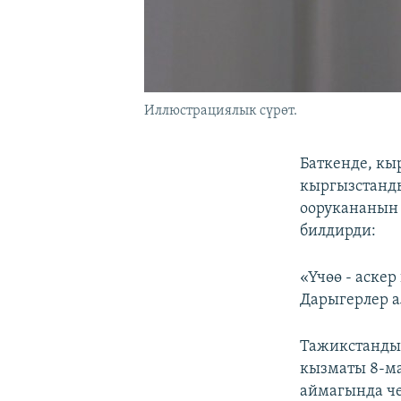
Иллюстрациялык сүрөт.
Баткенде, кы
кыргызстанды
оорукананын
билдирди:
«Үчөө - аскер
Дарыгерлер а
Тажикстанды
кызматы 8-ма
аймагында че