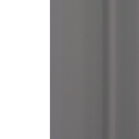
ЭЖЕ-СИҢДИЛЕР
АЗАТТЫК+
ЫҢГАЙСЫЗ СУРООЛОР