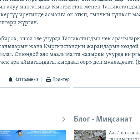
н алуу максатында Кыргызстан менен Тажикстандын
скертүү иретинде асманга ок атып, тынчый түшкөн ма
иштери жүргөн.
бирок, ошол эле учурда Тажикстандын чек арачылары
арачыларын жана Кыргызстандын жарандарын көздөй
тылат. Ошондой эле маалыматта «азыркы учурда кырг
чек ара аймагындагы кырдаал оор» деп мүнөздөлөт. (J
з
Катталыңыз
Принтер
Блог - Миңсанат
Ала-Тоо – онл
таалимдин эл