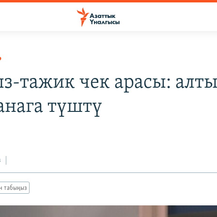
Р
з-тажик чек арасы: алты
анага түштү
з
ан табыңыз