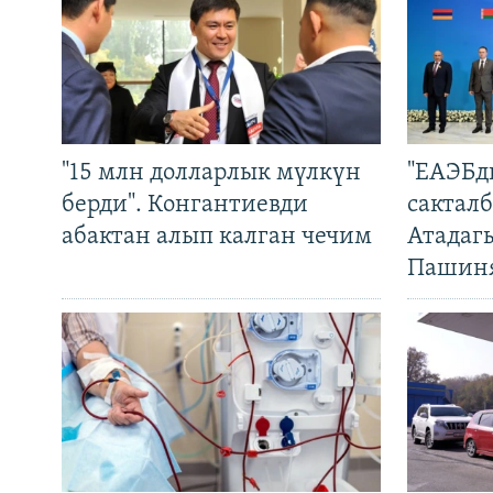
"15 млн долларлык мүлкүн
"ЕАЭБд
берди". Конгантиевди
сакталб
абактан алып калган чечим
Атадаг
Пашин