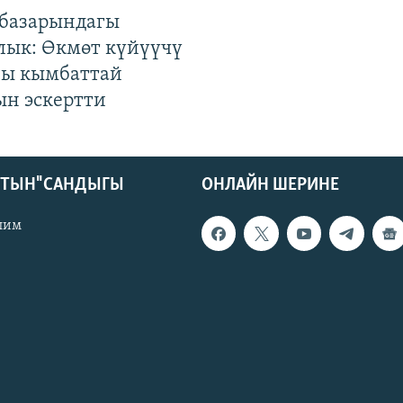
базарындагы
лык: Өкмөт күйүүчү
гы кымбаттай
ын эскертти
КТЫН" САНДЫГЫ
ОНЛАЙН ШЕРИНЕ
лим