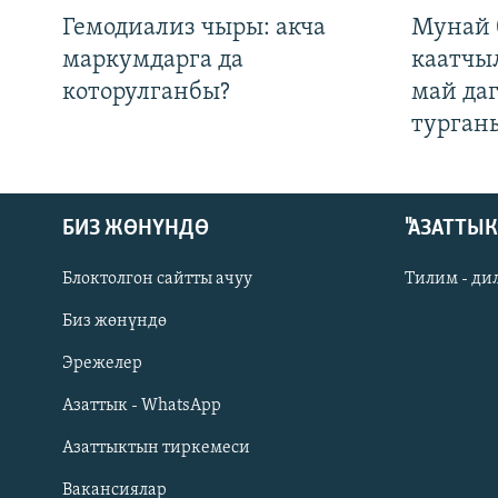
Гемодиализ чыры: акча
Мунай 
маркумдарга да
каатчы
которулганбы?
май да
турган
БИЗ ЖӨНҮНДӨ
"АЗАТТЫ
Блоктолгон сайтты ачуу
Тилим - ди
Биз жөнүндө
Русский
Эрежелер
Азаттык - WhatsApp
ОНЛАЙН ШЕРИНЕ
Азаттыктын тиркемеси
Вакансиялар