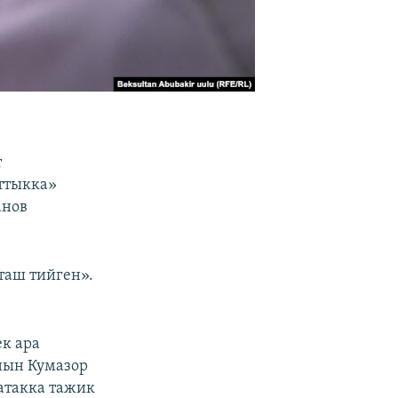
т
аттыкка»
анов
 таш тийген».
к ара
нын Кумазор
атакка тажик