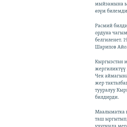
мыйзамына ы
өзүм билемди
Расмий билд
ордуна чагым
белгиленет. 
Шарипов Айо
Кыргызстан 
жергиликтүү
Чек аймагына
жер такталба
тууралуу Кыр
билдирди.
Маалыматка к
таш ыргытып,
учурунда мер