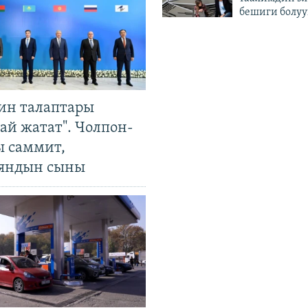
бешиги болуу
ин талаптары
ай жатат". Чолпон-
ы саммит,
яндын сыны