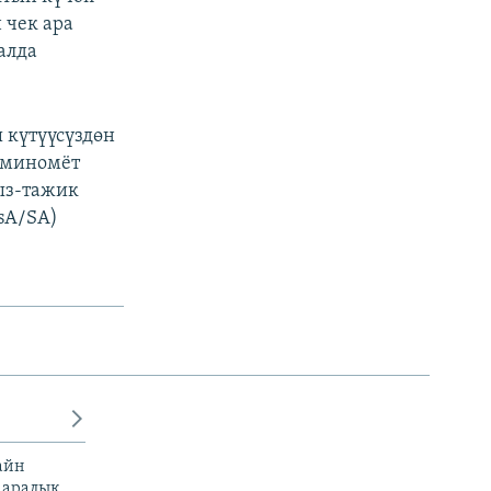
 чек ара
алда
 күтүүсүздөн
 миномёт
ыз-тажик
sA/SA)
айн
 аралык