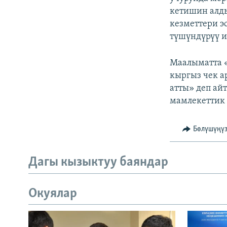
кетишин алды
кезметтери э
түшүндүрүү 
Маалыматта «
кыргыз чек 
атты» деп ай
мамлекеттик 
Бөлүшүңү
Дагы кызыктуу баяндар
Окуялар