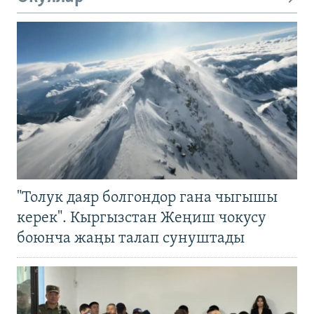
"Толук даяр болгондор гана чыгышы
керек". Кыргызстан Жеңиш чокусу
боюнча жаңы талап сунуштады