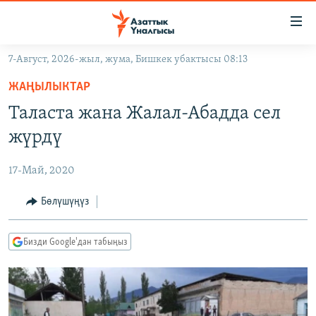
Линктер
Мазмунга
өтүңүз
7-Август, 2026-жыл, жума, Бишкек убактысы 08:13
Навигацияга
ЖАҢЫЛЫКТАР
өтүңүз
ЖАҢЫЛЫКТАР
КЫРГЫЗСТАН
Издөөгө
Таласта жана Жалал-Абадда сел
салыңыз
ДҮЙНӨ
КЫРГЫЗСТАН
жүрдү
УКРАИНА
САЯСАТ
ДҮЙНӨ
17-Май, 2020
АТАЙЫН ИЛИКТӨӨ
ЭКОНОМИКА
БОРБОР АЗИЯ
ТВ ПРОГРАММАЛАР
Бөлүшүңүз
МАДАНИЯТ
ПОДКАСТ
БҮГҮН АЗАТТЫКТА
Бизди Google'дан табыңыз
ӨЗГӨЧӨ ПИКИР
ЭКСПЕРТТЕР ТАЛДАЙТ
БИЗ ЖАНА ДҮЙНӨ
Русский
ДАНИСТЕ