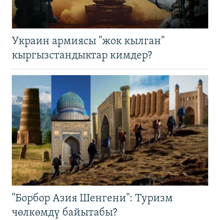
Украин армиясы "жок кылган"
кыргызстандыктар кимдер?
"Борбор Азия Шенгени": Туризм
чөлкөмдү байытабы?