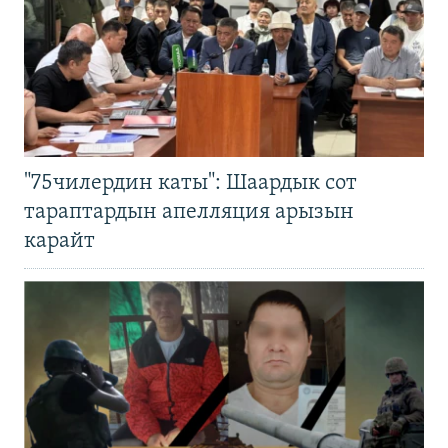
"75чилердин каты": Шаардык сот
тараптардын апелляция арызын
карайт