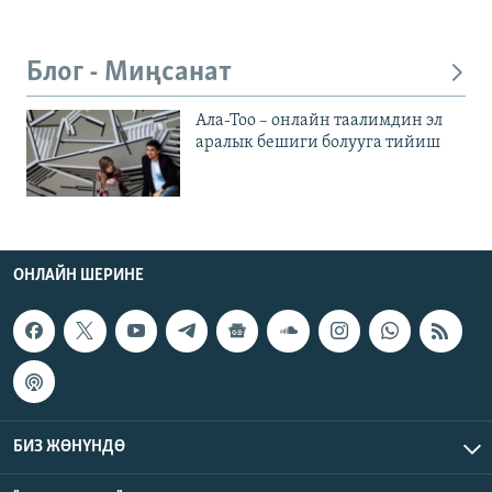
Блог - Миңсанат
Ала-Тоо – онлайн таалимдин эл
аралык бешиги болууга тийиш
ОНЛАЙН ШЕРИНЕ
БИЗ ЖӨНҮНДӨ