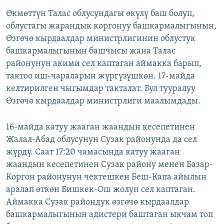
Өкмөттүн Талас облусундагы өкүлү баш болуп,
облустагы жарандык коргонуу башкармалыгынын,
Өзгөчө кырдаалдар министрлигинин облустук
башкармалыгынын башчысы жана Талас
районунун акими сел каптаган аймакка барып,
тактоо иш-чараларын жүргүзүшкөн. 17-майда
келтирилген чыгымдар такталат. Бул тууралуу
Өзгөчө кырдаалдар министрлиги маалымдады.
16-майда катуу жааган жаандын кесепетинен
Жалал-Абад облусунун Сузак районунда да сел
жүрдү. Саат 17:20 чамасында катуу жааган
жаандын кесепетинен Сузак району менен Базар-
Коргон районунун чектешкен Беш-Капа айылын
аралап өткөн Бишкек-Ош жолун сел каптаган.
Аймакка Сузак райондук өзгөчө кырдаалдар
башкармалыгынын адистери баштаган ыкчам топ