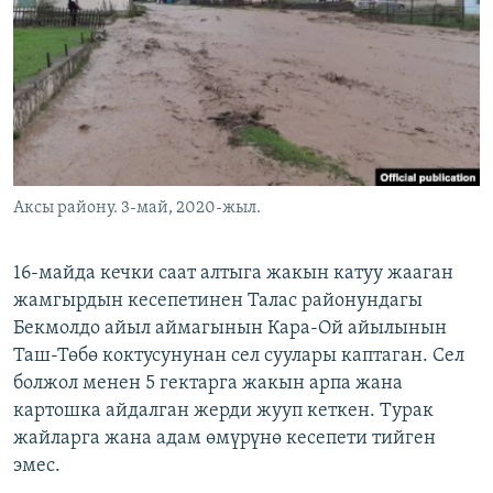
ОНЛАЙН ШЕРИНЕ
ЭЖЕ-СИҢДИЛЕР
АЗАТТЫК+
ЫҢГАЙСЫЗ СУРООЛОР
ЭЕ/АРнун бардык сайттары
Аксы району. 3-май, 2020-жыл.
16-майда кечки саат алтыга жакын катуу жааган
жамгырдын кесепетинен Талас районундагы
Бекмолдо айыл аймагынын Кара-Ой айылынын
Таш-Төбө коктусунунан сел суулары каптаган. Сел
болжол менен 5 гектарга жакын арпа жана
картошка айдалган жерди жууп кеткен. Турак
жайларга жана адам өмүрүнө кесепети тийген
эмес.