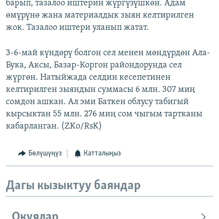
барып, тазалоо иштерин жүргүзүшкөн. Адам
өмүрүнө жана материалдык зыян келтирилген
жок. Тазалоо иштери уланып жатат.
3-6-май күндөрү болгон сел менен мөндүрдөн Ала-
Бука, Аксы, Базар-Коргон райондорунда сел
жүргөн. Натыйжада селдин кесепетинен
келтирилген зыяндын суммасы 6 млн. 307 миң
сомдон ашкан. Ал эми Баткен облусу табигый
кырсыктан 55 млн. 276 миң сом чыгым тартканы
кабарланган. (ZKo/RsK)
Бөлүшүңүз
Катталыңыз
Дагы кызыктуу баяндар
Окуялар