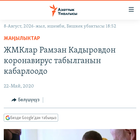
Линктер
Мазмунга
өтүңүз
8-Август, 2026-жыл, ишемби, Бишкек убактысы 18:52
Навигацияга
ЖАҢЫЛЫКТАР
өтүңүз
ЖАҢЫЛЫКТАР
КЫРГЫЗСТАН
Издөөгө
ЖМКлар Рамзан Кадыровдон
салыңыз
ДҮЙНӨ
КЫРГЫЗСТАН
коронавирус табылганын
УКРАИНА
САЯСАТ
ДҮЙНӨ
кабарлоодо
АТАЙЫН ИЛИКТӨӨ
ЭКОНОМИКА
БОРБОР АЗИЯ
22-Май, 2020
ТВ ПРОГРАММАЛАР
МАДАНИЯТ
Бөлүшүңүз
ПОДКАСТ
БҮГҮН АЗАТТЫКТА
ӨЗГӨЧӨ ПИКИР
ЭКСПЕРТТЕР ТАЛДАЙТ
Бизди Google'дан табыңыз
БИЗ ЖАНА ДҮЙНӨ
Русский
ДАНИСТЕ