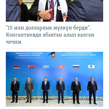
"15 млн долларлык мүлкүн берди".
Конгантиевди абактан алып калган
чечим