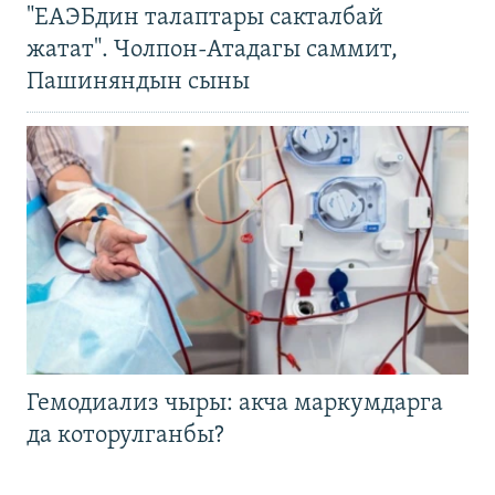
"ЕАЭБдин талаптары сакталбай
жатат". Чолпон-Атадагы саммит,
Пашиняндын сыны
Гемодиализ чыры: акча маркумдарга
да которулганбы?