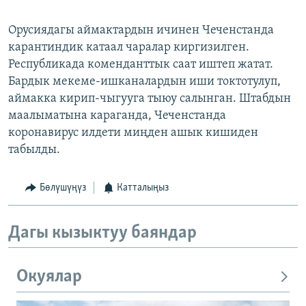
Орусиядагы аймактардын ичинен Чеченстанда
карантиндик катаал чаралар киргизилген.
Республикада коменданттык саат иштеп жатат.
Бардык мекеме-ишканалардын иши токтотулуп,
аймакка кирип-чыгууга тыюу салынган. Штабдын
маалыматына караганда, Чеченстанда
коронавирус илдети миңден ашык кишиден
табылды.
Бөлүшүңүз
Катталыңыз
Дагы кызыктуу баяндар
Окуялар