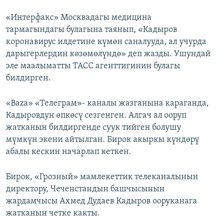
«Интерфакс» Москвадагы медицина
тармагындагы булагына таянып, «Кадыров
коронавирус илдетине күмөн саналууда, ал учурда
дарыгерлердин көзөмөлүндө» деп жазды. Ушундай
эле маалыматты ТАСС агенттигинин булагы
билдирген.
«Baza» «Телеграм»- каналы жазганына караганда,
Кадыровдун өпкөсү сезгенген. Алгач ал ооруп
жатканын билдиргенде суук тийген болушу
мүмкүн экени айтылган. Бирок акыркы күндөрү
абалы кескин начарлап кеткен.
Бирок, «Грозный» мамлекеттик телеканалынын
директору, Чеченстандын башчысынын
жардамчысы Ахмед Дудаев Кадыров ооруканага
жатканын четке какты.