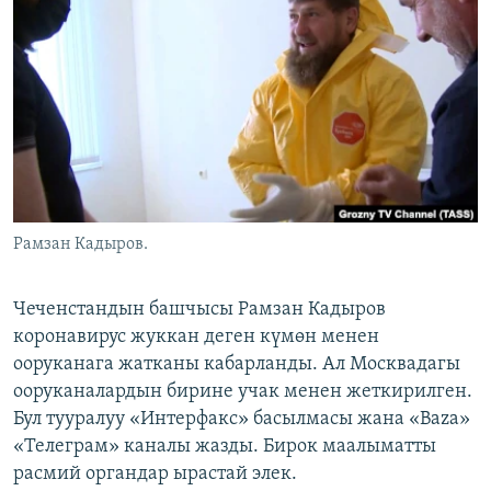
ОНЛАЙН ШЕРИНЕ
ЭЖЕ-СИҢДИЛЕР
АЗАТТЫК+
ЫҢГАЙСЫЗ СУРООЛОР
ЭЕ/АРнун бардык сайттары
Рамзан Кадыров.
Чеченстандын башчысы Рамзан Кадыров
коронавирус жуккан деген күмөн менен
ооруканага жатканы кабарланды. Ал Москвадагы
ооруканалардын бирине учак менен жеткирилген.
Бул тууралуу «Интерфакс» басылмасы жана «Baza»
«Телеграм» каналы жазды. Бирок маалыматты
расмий органдар ырастай элек.