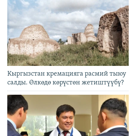
Кыргызстан кремацияга расмий тыюу
салды. Өлкөдө көрүстөн жетиштүүбү?