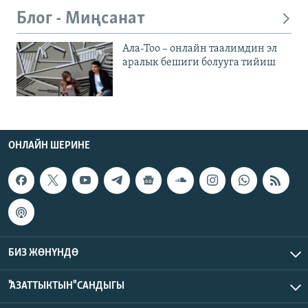
Блог - Миңсанат
Ала-Тоо – онлайн таалимдин эл
аралык бешиги болууга тийиш
ОНЛАЙН ШЕРИНЕ
БИЗ ЖӨНҮНДӨ
"АЗАТТЫКТЫН" САНДЫГЫ