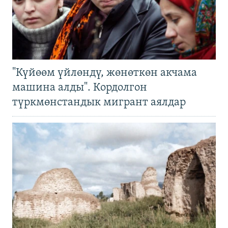
"Күйөөм үйлөндү, жөнөткөн акчама
машина алды". Кордолгон
түркмөнстандык мигрант аялдар