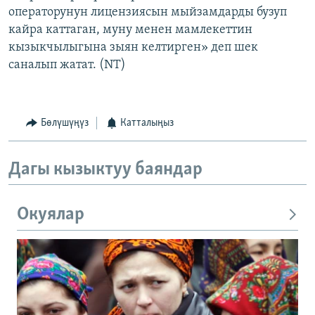
операторунун лицензиясын мыйзамдарды бузуп
кайра каттаган, муну менен мамлекеттин
кызыкчылыгына зыян келтирген» деп шек
саналып жатат. (NT)
Бөлүшүңүз
Катталыңыз
Дагы кызыктуу баяндар
Окуялар