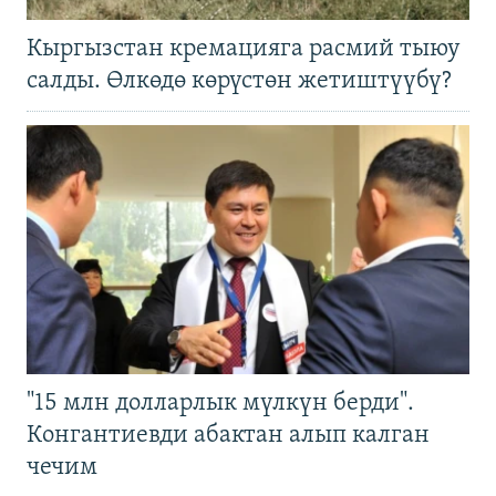
Кыргызстан кремацияга расмий тыюу
салды. Өлкөдө көрүстөн жетиштүүбү?
"15 млн долларлык мүлкүн берди".
Конгантиевди абактан алып калган
чечим