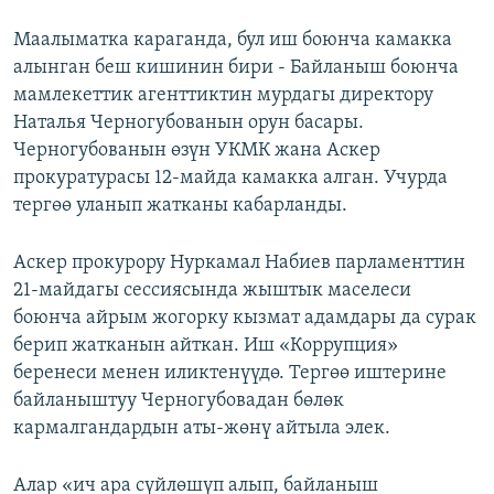
Маалыматка караганда, бул иш боюнча камакка
алынган беш кишинин бири - Байланыш боюнча
мамлекеттик агенттиктин мурдагы директору
Наталья Черногубованын орун басары.
Черногубованын өзүн УКМК жана Аскер
прокуратурасы 12-майда камакка алган. Учурда
тергөө уланып жатканы кабарланды.
Аскер прокурору Нуркамал Набиев парламенттин
21-майдагы сессиясында жыштык маселеси
боюнча айрым жогорку кызмат адамдары да сурак
берип жатканын айткан. Иш «Коррупция»
беренеси менен иликтенүүдө. Тергөө иштерине
байланыштуу Черногубовадан бөлөк
кармалгандардын аты-жөнү айтыла элек.
Алар «ич ара сүйлөшүп алып, байланыш