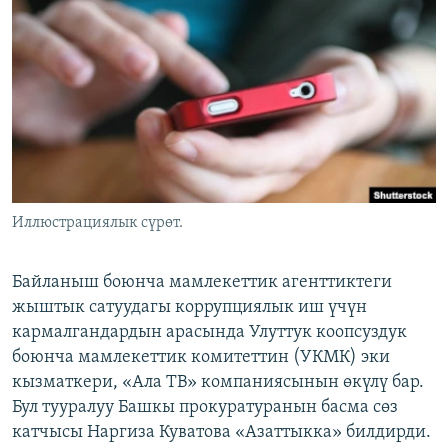
ОНЛАЙН ШЕРИНЕ
ЭЖЕ-СИҢДИЛЕР
АЗАТТЫК+
ЫҢГАЙСЫЗ СУРООЛОР
ЭЕ/АРнун бардык сайттары
Иллюстрациялык сүрөт.
Байланыш боюнча мамлекеттик агенттиктеги
жыштык сатуудагы коррупциялык иш үчүн
кармалгандардын арасында Улуттук коопсуздук
боюнча мамлекеттик комитеттин (УКМК) эки
кызматкери, «Ала ТВ» компаниясынын өкүлү бар.
Бул тууралуу Башкы прокуратуранын басма сөз
катчысы Наргиза Куватова «Азаттыкка» билдирди.