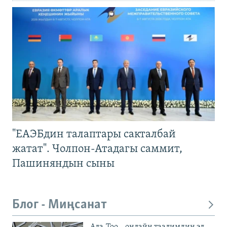
"ЕАЭБдин талаптары сакталбай
жатат". Чолпон-Атадагы саммит,
Пашиняндын сыны
Блог - Миңсанат