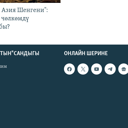
р Азия Шенгени":
 чөлкөмдү
бы?
КТЫН" САНДЫГЫ
ОНЛАЙН ШЕРИНЕ
лим