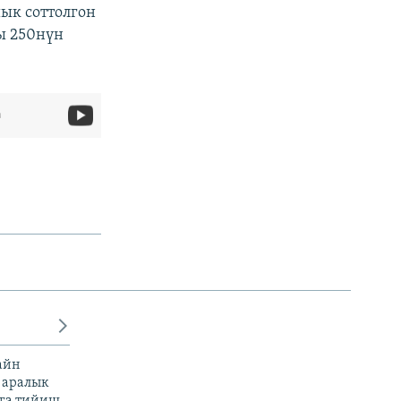
ык соттолгон
ы 250нүн
а
айн
 аралык