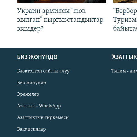
Украин армиясы "жок
"Борбо
кылган" кыргызстандыктар
Туризм
кимдер?
байыта
БИЗ ЖӨНҮНДӨ
"АЗАТТЫ
Блоктолгон сайтты ачуу
Тилим - ди
Биз жөнүндө
Русский
Эрежелер
Азаттык - WhatsApp
ОНЛАЙН ШЕРИНЕ
Азаттыктын тиркемеси
Вакансиялар