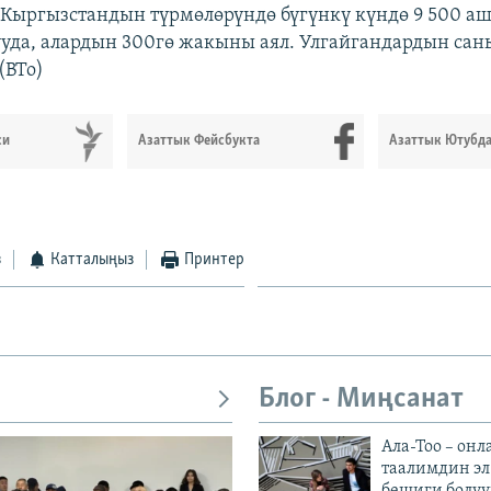
ыргызстандын түрмөлөрүндө бүгүнкү күндө 9 500 аш
уда, алардын 300гө жакыны аял. Улгайгандардын сан
(BTo)
си
Азаттык Фейсбукта
Азаттык Ютубд
з
Катталыңыз
Принтер
Блог - Миңсанат
Ала-Тоо – онл
таалимдин эл