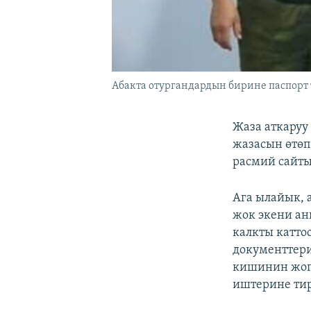
Абакта отургандардын бирине паспорт
Жаза аткару
жазасын өтөп
расмий сайты
Ага ылайык, 
жок экени а
калкты катто
документтери
кишинин жого
иштерине ти