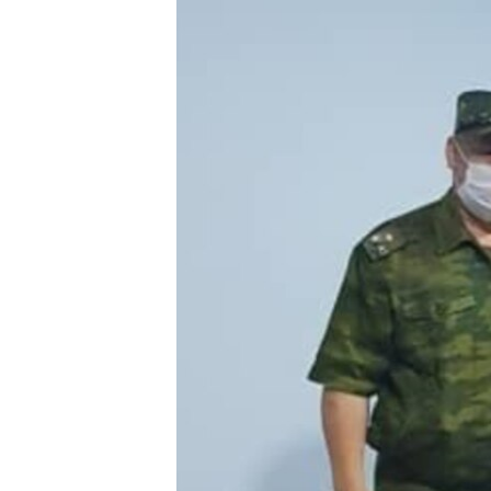
ЭЖЕ-СИҢДИЛЕР
АЗАТТЫК+
ЫҢГАЙСЫЗ СУРООЛОР