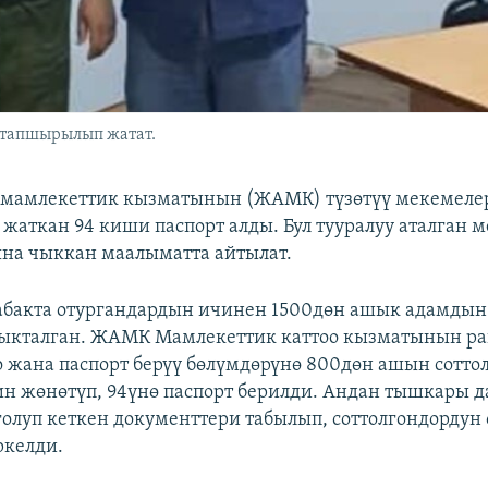
 тапшырылып жатат.
у мамлекеттик кызматынын (ЖАМК) түзөтүү мекемеле
 жаткан 94 киши паспорт алды. Бул тууралуу аталган
на чыккан маалыматта айтылат.
абакта отургандардын ичинен 1500дөн ашык адамдын
ныкталган. ЖАМК Мамлекеттик каттоо кызматынын р
о жана паспорт берүү бөлүмдөрүнө 800дөн ашын сотто
н жөнөтүп, 94үнө паспорт берилди. Андан тышкары д
луп кеткен документтери табылып, соттолгондордун 
ркелди.