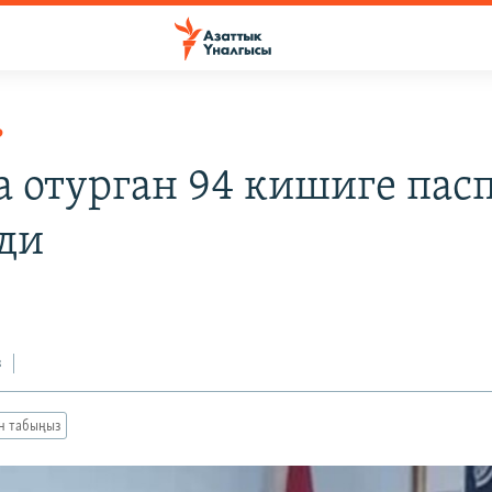
Р
а отурган 94 кишиге пас
ди
з
ан табыңыз