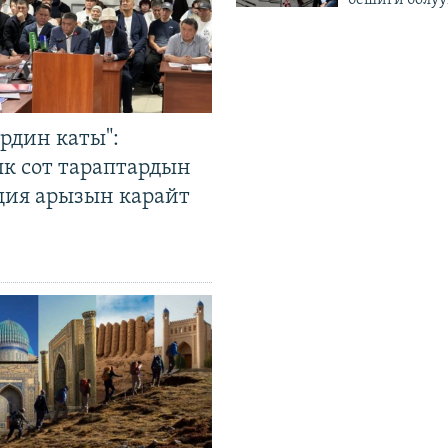
бешиги болуу
рдин каты":
к сот тараптардын
ция арызын карайт