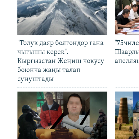
"Толук даяр болгондор гана
"75чиле
чыгышы керек".
Шаарды
Кыргызстан Жеңиш чокусу
апелля
боюнча жаңы талап
сунуштады