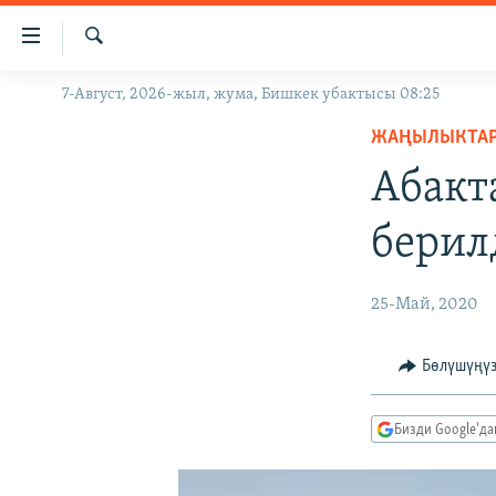
Линктер
Мазмунга
өтүңүз
Издөө
7-Август, 2026-жыл, жума, Бишкек убактысы 08:25
ЖАҢЫЛЫКТАР
Навигацияга
өтүңүз
ЖАҢЫЛЫКТА
КЫРГЫЗСТАН
Издөөгө
Абакт
ДҮЙНӨ
КЫРГЫЗСТАН
салыңыз
УКРАИНА
САЯСАТ
ДҮЙНӨ
берил
АТАЙЫН ИЛИКТӨӨ
ЭКОНОМИКА
БОРБОР АЗИЯ
ТВ ПРОГРАММАЛАР
МАДАНИЯТ
25-Май, 2020
ПОДКАСТ
БҮГҮН АЗАТТЫКТА
Бөлүшүңү
ӨЗГӨЧӨ ПИКИР
ЭКСПЕРТТЕР ТАЛДАЙТ
БИЗ ЖАНА ДҮЙНӨ
Бизди Google'д
ДАНИСТЕ