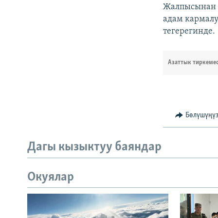
Жалпысынан К
адам кармалу
тегерегинде. 
Азаттык тиркеме
Бөлүшүңү
Дагы кызыктуу баяндар
Окуялар