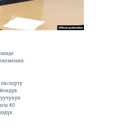
ринде
 мекеменин
 паспорту
айондук
луучунун
агы 80
өздүк