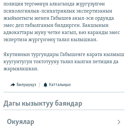
полиция тергөөнүн алкагында жүргүзүлгөн
психологиялык-психатриялык экспертизанын
жыйынтыгы менен Габышев акыл-эси ордунда
эмес деп табылганын билдирген. Бакшынын
адвокаттары муну четке кагып, көз каранды эмес
экпертиза жүргүзгөнү талап кылышкан.
Якутиянын тургундары Габышевге карата кылмыш
куугунтугун токтотууну талап кылган петиция да
жарыялашкан.
Бөлүшүңүз
Катталыңыз
Дагы кызыктуу баяндар
Окуялар