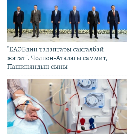
"ЕАЭБдин талаптары сакталбай
жатат". Чолпон-Атадагы саммит,
Пашиняндын сыны