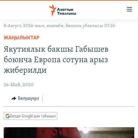
Линктер
Мазмунга
өтүңүз
8-Август, 2026-жыл, ишемби, Бишкек убактысы 03:26
Навигацияга
ЖАҢЫЛЫКТАР
өтүңүз
ЖАҢЫЛЫКТАР
КЫРГЫЗСТАН
Издөөгө
Якутиялык бакшы Габышев
салыңыз
ДҮЙНӨ
КЫРГЫЗСТАН
боюнча Европа сотуна арыз
УКРАИНА
САЯСАТ
ДҮЙНӨ
жиберилди
АТАЙЫН ИЛИКТӨӨ
ЭКОНОМИКА
БОРБОР АЗИЯ
26-Май, 2020
ТВ ПРОГРАММАЛАР
МАДАНИЯТ
Бөлүшүңүз
ПОДКАСТ
БҮГҮН АЗАТТЫКТА
ӨЗГӨЧӨ ПИКИР
ЭКСПЕРТТЕР ТАЛДАЙТ
Бизди Google'дан табыңыз
БИЗ ЖАНА ДҮЙНӨ
Русский
ДАНИСТЕ