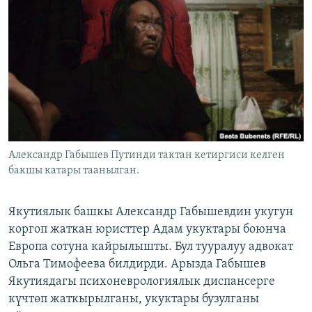
ОНЛАЙН ШЕРИНЕ
ЭЖЕ-СИҢДИЛЕР
АЗАТТЫК+
ЫҢГАЙСЫЗ СУРООЛОР
ЭЕ/АРнун бардык сайттары
Александр Габышев Путинди тактан кетиргиси келген
бакшы катары таанылган.
Якутиялык башкы Александр Габышевдин укугун
коргоп жаткан юристтер Адам укуктары боюнча
Европа сотуна кайрылышты. Бул тууралуу адвокат
Ольга Тимофеева билдирди. Арызда Габышев
Якутиядагы психоневрологиялык диспансерге
күчтөп жаткырылганы, укуктары бузулганы