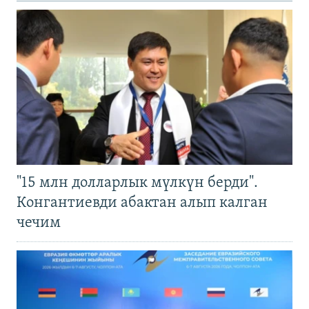
"15 млн долларлык мүлкүн берди".
Конгантиевди абактан алып калган
чечим