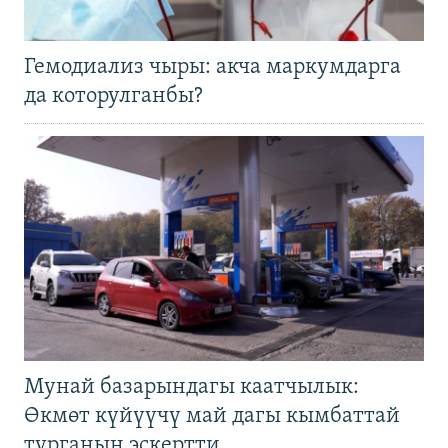
Гемодиализ чыры: акча маркумдарга
да которулганбы?
Мунай базарындагы каатчылык:
Өкмөт күйүүчү май дагы кымбаттай
турганын эскертти