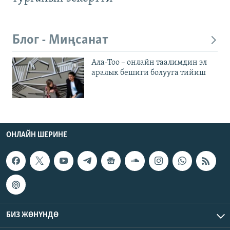
Блог - Миңсанат
Ала-Тоо – онлайн таалимдин эл
аралык бешиги болууга тийиш
ОНЛАЙН ШЕРИНЕ
БИЗ ЖӨНҮНДӨ