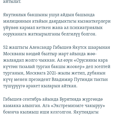
айтылат.
Якутиялык бакшыны ушул айдын башында
милициянын атайын даярдыктагы кызматкерлери
үйүнөн кармап кеткен жана ал психиатриялык
ооруканага жаткырылганы белгилүү болгон.
52 жаштагы Александр Габышев Якутск шаарынан
Москваны көздөй былтыр март айында жөө-
жалаңдап жолго чыккан. Ал өзүн «Орусияны кара
күчтөн тазалай турган бакшы жоокер» деп эсептей
турганын, Москвага 2021-жылы жетип, дубанын
күчү менен президент Владимир Путинди тактан
түшүрүүгө аракет кыларын айткан.
Габышев сентябрь айында Бурятияда жүргөндө
камакка алынган. Ага «Экстремизмге чакыруу»
боюнча кылмыш иши козголгон. Якутиядагы