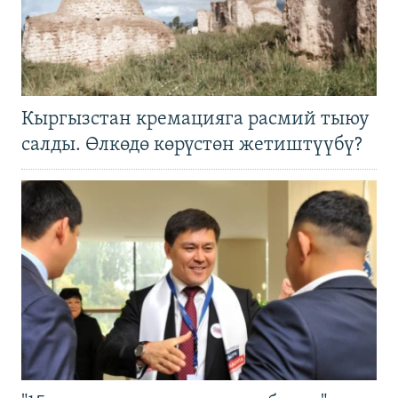
Кыргызстан кремацияга расмий тыюу
салды. Өлкөдө көрүстөн жетиштүүбү?