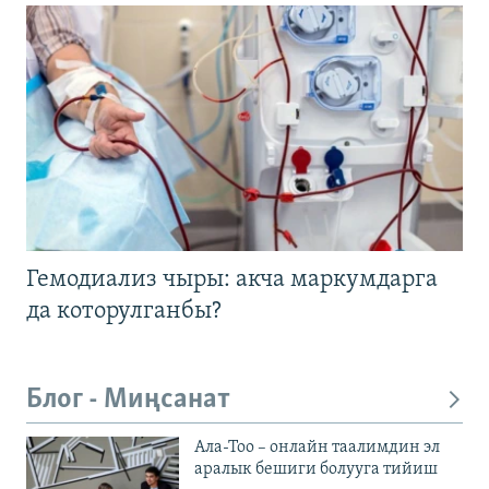
Гемодиализ чыры: акча маркумдарга
да которулганбы?
Блог - Миңсанат
Ала-Тоо – онлайн таалимдин эл
аралык бешиги болууга тийиш