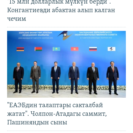
"15 млн долларлык мүлкүн берди".
Конгантиевди абактан алып калган
чечим
"ЕАЭБдин талаптары сакталбай
жатат". Чолпон-Атадагы саммит,
Пашиняндын сыны