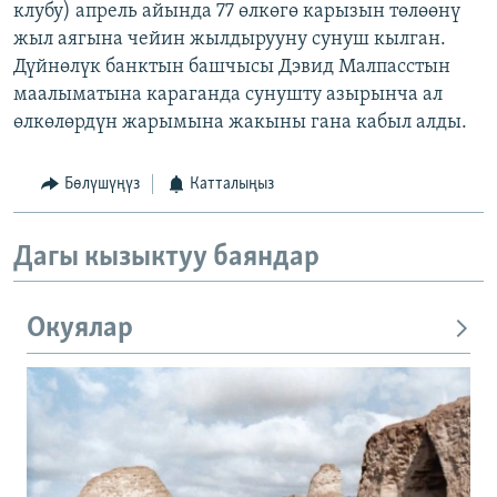
клубу) апрель айында 77 өлкөгө карызын төлөөнү
жыл аягына чейин жылдырууну сунуш кылган.
Дүйнөлүк банктын башчысы Дэвид Малпасстын
маалыматына караганда сунушту азырынча ал
өлкөлөрдүн жарымына жакыны гана кабыл алды.
Бөлүшүңүз
Катталыңыз
Дагы кызыктуу баяндар
Окуялар