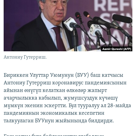
ОНЛАЙН ШЕРИНЕ
ЭЖЕ-СИҢДИЛЕР
АЗАТТЫК+
ЫҢГАЙСЫЗ СУРООЛОР
ЭЕ/АРнун бардык сайттары
Антониу Гутерриш.
Бириккен Улуттар Уюмунун (БУУ) баш катчысы
Антониу Гутерриш коронавирус пандемиясынын
айынан өнүгүп келаткан өлкөлөр жапырт
ачарчылыкка кабылып, жумушсуздук күчөшү
мүмкүн экенин эскертти. Бул тууралуу ал 28-майда
пандемиянын экономикалык кесепетин
талкуулаган БУУнун жыйынында билдирди.