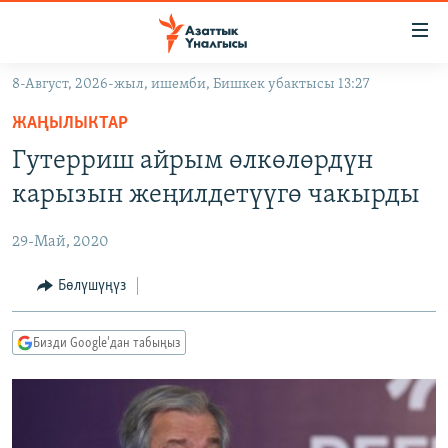
Линктер
Мазмунга
өтүңүз
8-Август, 2026-жыл, ишемби, Бишкек убактысы 13:27
Навигацияга
ЖАҢЫЛЫКТАР
өтүңүз
ЖАҢЫЛЫКТАР
КЫРГЫЗСТАН
Издөөгө
Гутерриш айрым өлкөлөрдүн
салыңыз
ДҮЙНӨ
КЫРГЫЗСТАН
карызын жеңилдетүүгө чакырды
УКРАИНА
САЯСАТ
ДҮЙНӨ
29-Май, 2020
АТАЙЫН ИЛИКТӨӨ
ЭКОНОМИКА
БОРБОР АЗИЯ
ТВ ПРОГРАММАЛАР
Бөлүшүңүз
МАДАНИЯТ
ПОДКАСТ
БҮГҮН АЗАТТЫКТА
Бизди Google'дан табыңыз
ӨЗГӨЧӨ ПИКИР
ЭКСПЕРТТЕР ТАЛДАЙТ
БИЗ ЖАНА ДҮЙНӨ
Русский
ДАНИСТЕ