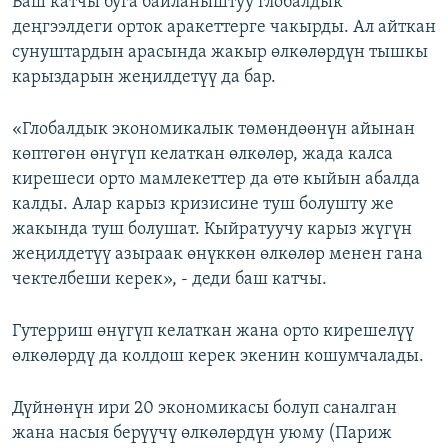
Баш катчы буга байланыштуу глобалдык
деңгээлдеги орток аракеттерге чакырды. Ал айткан
сунуштардын арасында жакыр өлкөлөрдүн тышкы
карыздарын жеңилдетүү да бар.
«Глобалдык экономикалык төмөндөөнүн айынан
көптөгөн өнүгүп келаткан өлкөлөр, жада калса
кирешеси орто мамлекеттер да өтө кыйын абалда
калды. Алар карыз кризисине туш болушту же
жакында туш болушат. Кыйратуучу карыз жүгүн
жеңилдетүү азыраак өнүккөн өлкөлөр менен гана
чектелбеши керек», - деди баш катчы.
Гутерриш өнүгүп келаткан жана орто кирешелүү
өлкөлөрдү да колдош керек экенин кошумчалады.
Дүйнөнүн ири 20 экономикасы болуп саналган
жана насыя берүүчү өлкөлөрдүн уюму (Париж