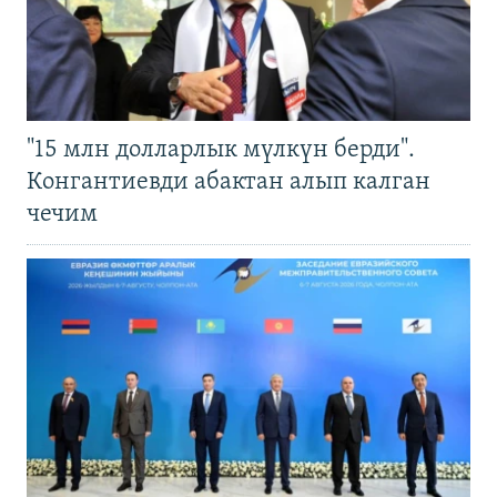
"15 млн долларлык мүлкүн берди".
Конгантиевди абактан алып калган
чечим