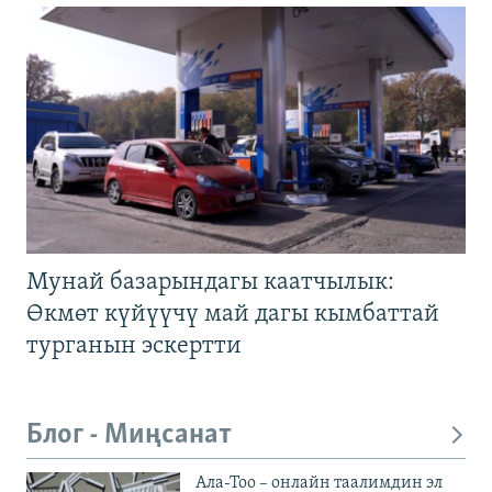
Мунай базарындагы каатчылык:
Өкмөт күйүүчү май дагы кымбаттай
турганын эскертти
Блог - Миңсанат
Ала-Тоо – онлайн таалимдин эл