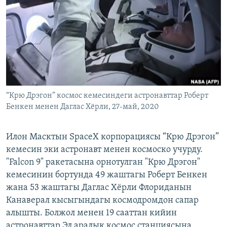
ОНЛАЙН ШЕРИНЕ
ЭЖЕ-СИҢДИЛЕР
АЗАТТЫК+
ЫҢГАЙСЫЗ СУРООЛОР
ЭЕ/АРнун бардык сайттары
“Крю Дрэгон” космос кемесиндеги астронавттар Роберт
Бенкен менен Даглас Хёрли, 27-май, 2020
Илон Масктын SpaceX корпорациясы “Крю Дрэгон”
кемесин эки астронавт менен космоско учурду.
"Falcon 9" ракетасына орнотулган "Крю Дрэгон"
кемесинин бортунда 49 жаштагы Роберт Бенкен
жана 53 жаштагы Даглас Хёрли Флориданын
Канаверал кысыгындагы космодромдон сапар
алышты. Болжол менен 19 сааттан кийин
астронавттар Эл аралык космос станциясына