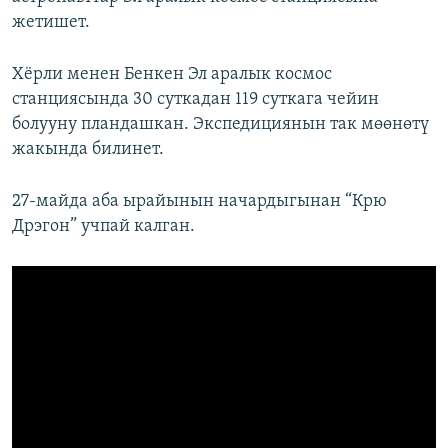
жетишет.
Хёрли менен Бенкен Эл аралык космос
станциясында 30 суткадан 119 суткага чейин
болууну пландашкан. Экспедициянын так мөөнөтү
жакында билинет.
27-майда аба ырайынын начардыгынан “Крю
Дрэгон” учпай калган.