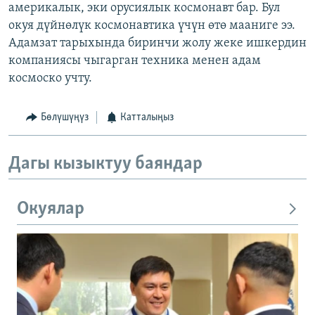
америкалык, эки орусиялык космонавт бар. Бул
окуя дүйнөлүк космонавтика үчүн өтө мааниге ээ.
Адамзат тарыхында биринчи жолу жеке ишкердин
компаниясы чыгарган техника менен адам
космоско учту.
Бөлүшүңүз
Катталыңыз
Дагы кызыктуу баяндар
Окуялар