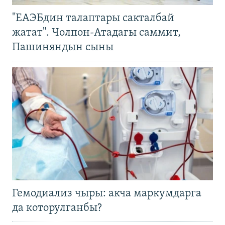
"ЕАЭБдин талаптары сакталбай
жатат". Чолпон-Атадагы саммит,
Пашиняндын сыны
Гемодиализ чыры: акча маркумдарга
да которулганбы?