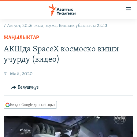
Линктер
Мазмунга
өтүңүз
7-Август, 2026-жыл, жума, Бишкек убактысы 22:13
Навигацияга
ЖАҢЫЛЫКТАР
өтүңүз
ЖАҢЫЛЫКТАР
КЫРГЫЗСТАН
Издөөгө
АКШда SpaceX космоско киши
салыңыз
ДҮЙНӨ
КЫРГЫЗСТАН
учурду (видео)
УКРАИНА
САЯСАТ
ДҮЙНӨ
31-Май, 2020
АТАЙЫН ИЛИКТӨӨ
ЭКОНОМИКА
БОРБОР АЗИЯ
ТВ ПРОГРАММАЛАР
Бөлүшүңүз
МАДАНИЯТ
ПОДКАСТ
БҮГҮН АЗАТТЫКТА
Бизди Google'дан табыңыз
ӨЗГӨЧӨ ПИКИР
ЭКСПЕРТТЕР ТАЛДАЙТ
БИЗ ЖАНА ДҮЙНӨ
Русский
ДАНИСТЕ