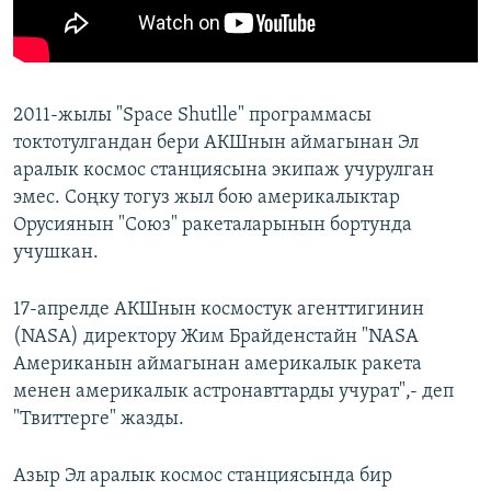
2011-жылы "Space Shutlle" программасы
токтотулгандан бери АКШнын аймагынан Эл
аралык космос станциясына экипаж учурулган
эмес. Соңку тогуз жыл бою америкалыктар
Орусиянын "Союз" ракеталарынын бортунда
учушкан.
17-апрелде АКШнын космостук агенттигинин
(NASА) директору Жим Брайденстайн "NASA
Американын аймагынан америкалык ракета
менен америкалык астронавттарды учурат",- деп
"Твиттерге" жазды.
Азыр Эл аралык космос станциясында бир