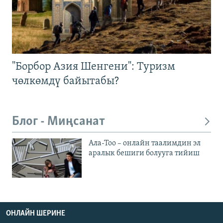
"Борбор Азия Шенгени": Туризм
чөлкөмдү байытабы?
Блог - Миңсанат
Ала-Тоо – онлайн таалимдин эл
аралык бешиги болууга тийиш
ОНЛАЙН ШЕРИНЕ