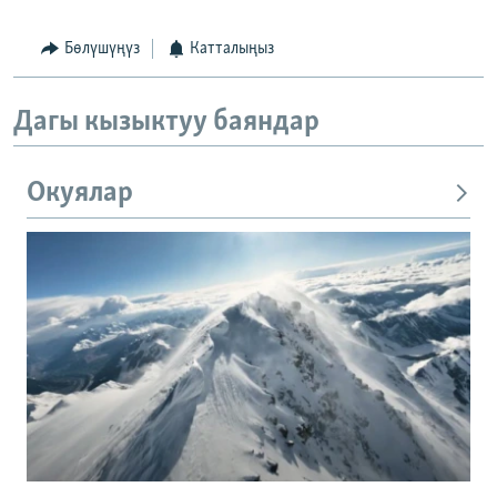
Бөлүшүңүз
Катталыңыз
Дагы кызыктуу баяндар
Окуялар