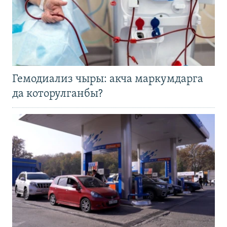
Гемодиализ чыры: акча маркумдарга
да которулганбы?