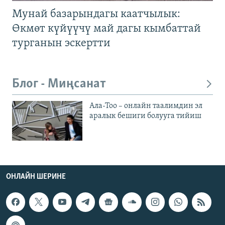
Мунай базарындагы каатчылык:
Өкмөт күйүүчү май дагы кымбаттай
турганын эскертти
Блог - Миңсанат
Ала-Тоо – онлайн таалимдин эл
аралык бешиги болууга тийиш
ОНЛАЙН ШЕРИНЕ