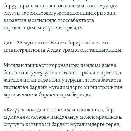
берүү тармагына кошкон салымы, жаш муунду
окутуп-тарбиялоодогу жетишкендиктери жана
карантин мезгилинде телесабактарга
тартылгандыгы үчүн ыйгарылды.
Дагы 35 мугалимге Билим берүү жана илим
министрлигинин Ардак грамотасы тапшырылды.
Мындан тышкары коронавирус пандемиясына
байланыштуу түзүлгөн өзгөчө кырдаал шартында
жарыяланган карантин учурунда телесабактарга
тартылган бардык мугалимдерге министрликтин
ыраазычылык баракчалары берилди.
«Күтүүсүз кырдаалга ыкчам ыңгайлашып, бар
мүмкүнчүлүктөрдү пайдалануу менен аралыктан
окутууга катышкан бардык мугалимдерге терең