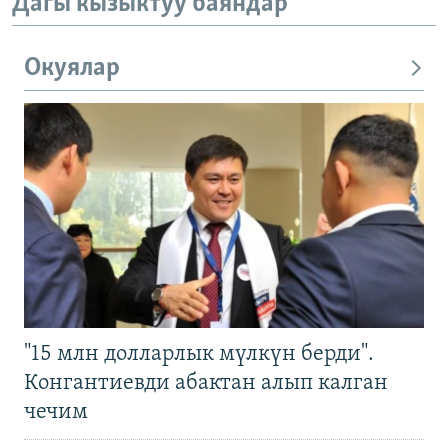
Дагы кызыктуу баяндар
Окуялар
"15 млн долларлык мүлкүн берди".
Конгантиевди абактан алып калган
чечим