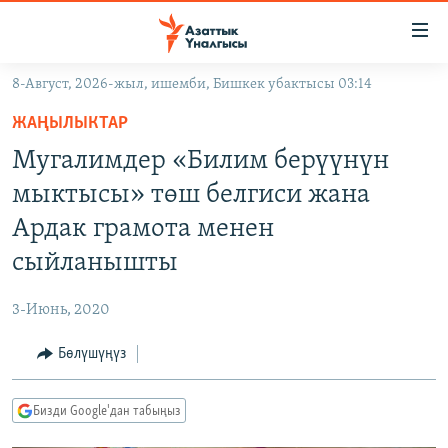
Линктер
Мазмунга
өтүңүз
8-Август, 2026-жыл, ишемби, Бишкек убактысы 03:14
Навигацияга
ЖАҢЫЛЫКТАР
өтүңүз
ЖАҢЫЛЫКТАР
КЫРГЫЗСТАН
Издөөгө
Мугалимдер «Билим берүүнүн
салыңыз
ДҮЙНӨ
КЫРГЫЗСТАН
мыктысы» төш белгиси жана
УКРАИНА
САЯСАТ
ДҮЙНӨ
Ардак грамота менен
АТАЙЫН ИЛИКТӨӨ
ЭКОНОМИКА
БОРБОР АЗИЯ
сыйланышты
ТВ ПРОГРАММАЛАР
МАДАНИЯТ
3-Июнь, 2020
ПОДКАСТ
БҮГҮН АЗАТТЫКТА
Бөлүшүңүз
ӨЗГӨЧӨ ПИКИР
ЭКСПЕРТТЕР ТАЛДАЙТ
БИЗ ЖАНА ДҮЙНӨ
Русский
Бизди Google'дан табыңыз
ДАНИСТЕ