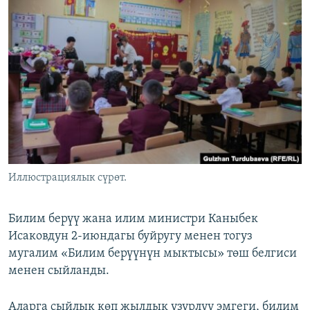
ОНЛАЙН ШЕРИНЕ
ЭЖЕ-СИҢДИЛЕР
АЗАТТЫК+
ЫҢГАЙСЫЗ СУРООЛОР
ЭЕ/АРнун бардык сайттары
Иллюстрациялык сүрөт.
Билим берүү жана илим министри Каныбек
Исаковдун 2-июндагы буйругу менен тогуз
мугалим «Билим берүүнүн мыктысы» төш белгиси
менен сыйланды.
Аларга сыйлык көп жылдык үзүрлүү эмгеги, билим