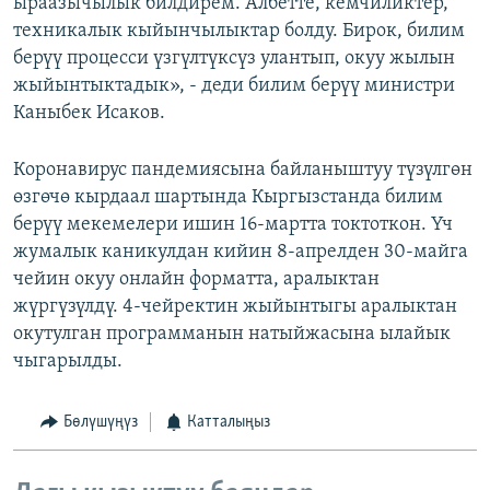
ыраазычылык билдирем. Албетте, кемчиликтер,
техникалык кыйынчылыктар болду. Бирок, билим
берүү процесси үзгүлтүксүз улантып, окуу жылын
жыйынтыктадык», - деди билим берүү министри
Каныбек Исаков.
Коронавирус пандемиясына байланыштуу түзүлгөн
өзгөчө кырдаал шартында Кыргызстанда билим
берүү мекемелери ишин 16-мартта токтоткон. Үч
жумалык каникулдан кийин 8-апрелден 30-майга
чейин окуу онлайн форматта, аралыктан
жүргүзүлдү. 4-чейректин жыйынтыгы аралыктан
окутулган программанын натыйжасына ылайык
чыгарылды.
Бөлүшүңүз
Катталыңыз