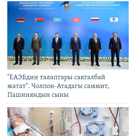
"ЕАЭБдин талаптары сакталбай
жатат". Чолпон-Атадагы саммит,
Пашиняндын сыны