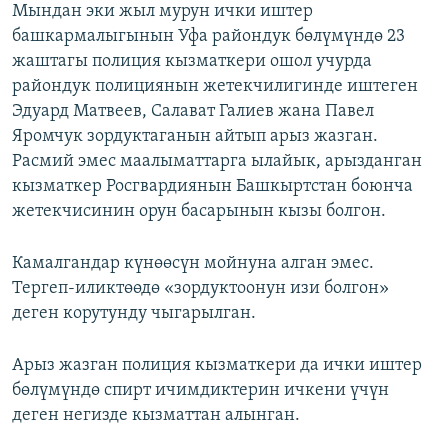
Мындан эки жыл мурун ички иштер
башкармалыгынын Уфа райондук бөлүмүндө 23
жаштагы полиция кызматкери ошол учурда
райондук полициянын жетекчилигинде иштеген
Эдуард Матвеев, Салават Галиев жана Павел
Яромчук зордуктаганын айтып арыз жазган.
Расмий эмес маалыматтарга ылайык, арызданган
кызматкер Росгвардиянын Башкыртстан боюнча
жетекчисинин орун басарынын кызы болгон.
Камалгандар күнөөсүн мойнуна алган эмес.
Тергеп-иликтөөдө «зордуктоонун изи болгон»
деген корутунду чыгарылган.
Арыз жазган полиция кызматкери да ички иштер
бөлүмүндө спирт ичимдиктерин ичкени үчүн
деген негизде кызматтан алынган.