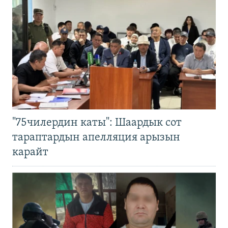
"75чилердин каты": Шаардык сот
тараптардын апелляция арызын
карайт