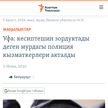
Линктер
Мазмунга
өтүңүз
7-Август, 2026-жыл, жума, Бишкек убактысы 14:31
Навигацияга
ЖАҢЫЛЫКТАР
өтүңүз
ЖАҢЫЛЫКТАР
КЫРГЫЗСТАН
Издөөгө
Уфа: кесиптешин зордуктады
салыңыз
ДҮЙНӨ
КЫРГЫЗСТАН
деген мурдагы полиция
УКРАИНА
САЯСАТ
ДҮЙНӨ
кызматкерлери акталды
АТАЙЫН ИЛИКТӨӨ
ЭКОНОМИКА
БОРБОР АЗИЯ
3-Июнь, 2020
ТВ ПРОГРАММАЛАР
МАДАНИЯТ
Бөлүшүңүз
ПОДКАСТ
БҮГҮН АЗАТТЫКТА
ӨЗГӨЧӨ ПИКИР
ЭКСПЕРТТЕР ТАЛДАЙТ
Бизди Google'дан табыңыз
БИЗ ЖАНА ДҮЙНӨ
Русский
ДАНИСТЕ