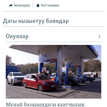
Бөлүшүңүз
Катталыңыз
Дагы кызыктуу баяндар
Окуялар
Мунай базарындагы каатчылык: