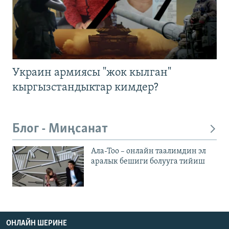
Украин армиясы "жок кылган"
кыргызстандыктар кимдер?
Блог - Миңсанат
Ала-Тоо – онлайн таалимдин эл
аралык бешиги болууга тийиш
ОНЛАЙН ШЕРИНЕ