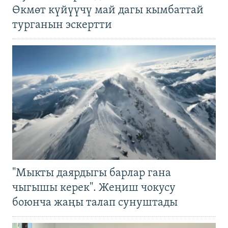
Өкмөт күйүүчү май дагы кымбаттай
турганын эскертти
"Мыкты даярдыгы барлар гана
чыгышы керек". Жеңиш чокусу
боюнча жаңы талап сунуштады