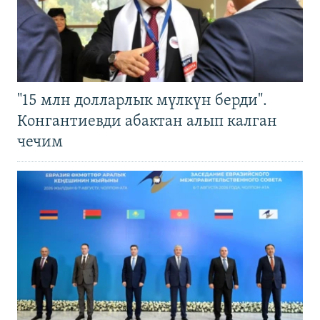
"15 млн долларлык мүлкүн берди".
Конгантиевди абактан алып калган
чечим