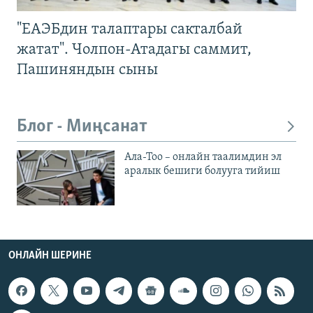
"ЕАЭБдин талаптары сакталбай
жатат". Чолпон-Атадагы саммит,
Пашиняндын сыны
Блог - Миңсанат
Ала-Тоо – онлайн таалимдин эл
аралык бешиги болууга тийиш
ОНЛАЙН ШЕРИНЕ