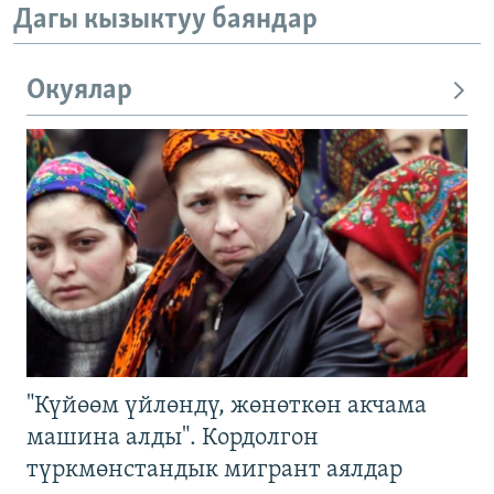
Дагы кызыктуу баяндар
Окуялар
"Күйөөм үйлөндү, жөнөткөн акчама
машина алды". Кордолгон
түркмөнстандык мигрант аялдар