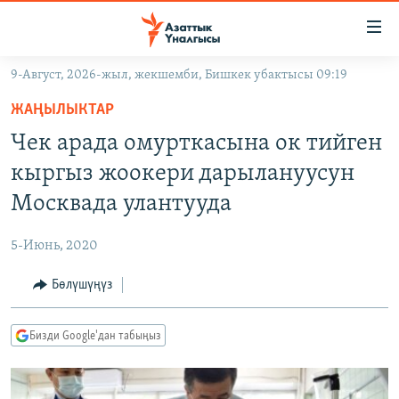
Линктер
Мазмунга
өтүңүз
9-Август, 2026-жыл, жекшемби, Бишкек убактысы 09:19
Навигацияга
ЖАҢЫЛЫКТАР
өтүңүз
ЖАҢЫЛЫКТАР
КЫРГЫЗСТАН
Издөөгө
Чек арада омурткасына ок тийген
салыңыз
ДҮЙНӨ
КЫРГЫЗСТАН
кыргыз жоокери дарылануусун
УКРАИНА
САЯСАТ
ДҮЙНӨ
Москвада улантууда
АТАЙЫН ИЛИКТӨӨ
ЭКОНОМИКА
БОРБОР АЗИЯ
5-Июнь, 2020
ТВ ПРОГРАММАЛАР
МАДАНИЯТ
Бөлүшүңүз
ПОДКАСТ
БҮГҮН АЗАТТЫКТА
ӨЗГӨЧӨ ПИКИР
ЭКСПЕРТТЕР ТАЛДАЙТ
Бизди Google'дан табыңыз
БИЗ ЖАНА ДҮЙНӨ
Русский
ДАНИСТЕ