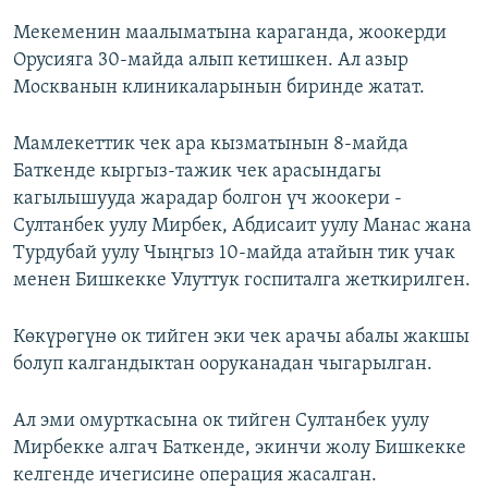
Мекеменин маалыматына караганда, жоокерди
Орусияга 30-майда алып кетишкен. Ал азыр
Москванын клиникаларынын биринде жатат.
Мамлекеттик чек ара кызматынын 8-майда
Баткенде кыргыз-тажик чек арасындагы
кагылышууда жарадар болгон үч жоокери -
Султанбек уулу Мирбек, Абдисаит уулу Манас жана
Турдубай уулу Чыңгыз 10-майда атайын тик учак
менен Бишкекке Улуттук госпиталга жеткирилген.
Көкүрөгүнө ок тийген эки чек арачы абалы жакшы
болуп калгандыктан ооруканадан чыгарылган.
Ал эми омурткасына ок тийген Султанбек уулу
Мирбекке алгач Баткенде, экинчи жолу Бишкекке
келгенде ичегисине операция жасалган.