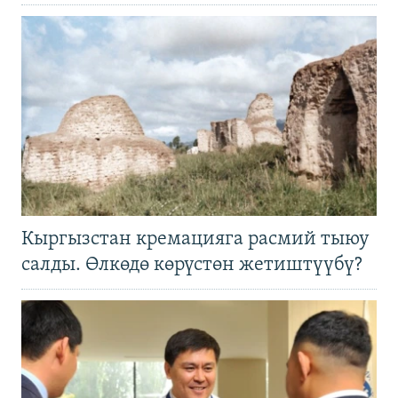
Кыргызстан кремацияга расмий тыюу
салды. Өлкөдө көрүстөн жетиштүүбү?