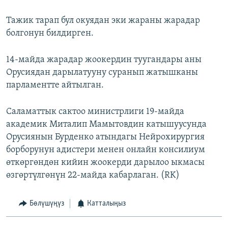
Тажик тарап бул окуядан эки жараны жарадар
болгонун билдирген.
14-майда жарадар жоокердин туугандары аны
Орусиядан дарылатууну суранып жатышканы
парламентте айтылган.
Саламаттык сактоо министрлиги 19-майда
академик Миталип Мамытовдин катышуусунда
Орусиянын Бурденко атындагы Нейрохирургия
борборунун адистери менен онлайн консилиум
өткөргөндөн кийин жоокерди дарылоо ыкмасы
өзгөртүлгөнүн 22-майда кабарлаган. (RK)
Бөлүшүңүз
Катталыңыз