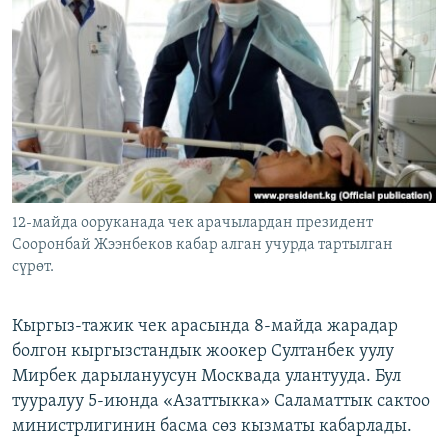
ОНЛАЙН ШЕРИНЕ
ЭЖЕ-СИҢДИЛЕР
АЗАТТЫК+
ЫҢГАЙСЫЗ СУРООЛОР
ЭЕ/АРнун бардык сайттары
12-майда ооруканада чек арачылардан президент
Сооронбай Жээнбеков кабар алган учурда тартылган
сүрөт.
Кыргыз-тажик чек арасында 8-майда жарадар
болгон кыргызстандык жоокер Султанбек уулу
Мирбек дарылануусун Москвада улантууда. Бул
тууралуу 5-июнда «Азаттыкка» Саламаттык сактоо
министрлигинин басма сөз кызматы кабарлады.