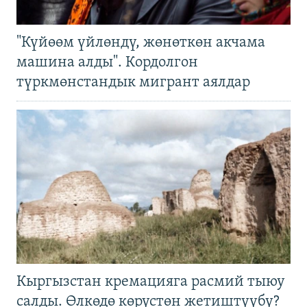
"Күйөөм үйлөндү, жөнөткөн акчама
машина алды". Кордолгон
түркмөнстандык мигрант аялдар
Кыргызстан кремацияга расмий тыюу
салды. Өлкөдө көрүстөн жетиштүүбү?