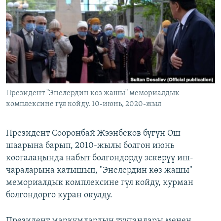
ОНЛАЙН ШЕРИНЕ
ЭЖЕ-СИҢДИЛЕР
АЗАТТЫК+
ЫҢГАЙСЫЗ СУРООЛОР
ЭЕ/АРнун бардык сайттары
Президент "Энелердин көз жашы" мемориалдык
комплексине гүл койду. 10-июнь, 2020-жыл
Президент Сооронбай Жээнбеков бүгүн Ош
шаарына барып, 2010-жылы болгон июнь
коогалаңында набыт болгондорду эскерүү иш-
чараларына катышып, "Энелердин көз жашы"
мемориалдык комплексине гүл койду, курман
болгондорго куран окулду.
Президент маркумдардын туугандары менен