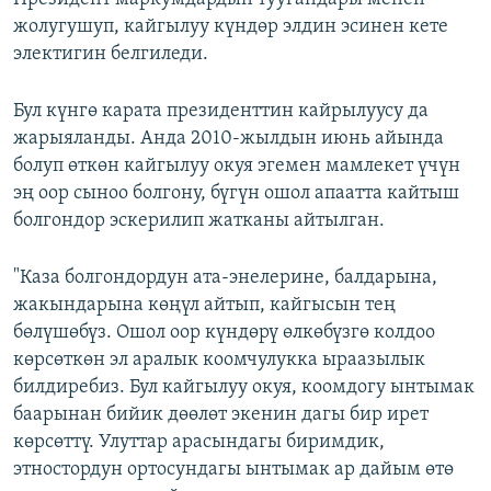
жолугушуп, кайгылуу күндөр элдин эсинен кете
электигин белгиледи.
Бул күнгө карата президенттин кайрылуусу да
жарыяланды. Анда 2010-жылдын июнь айында
болуп өткөн кайгылуу окуя эгемен мамлекет үчүн
эң оор сыноо болгону, бүгүн ошол апаатта кайтыш
болгондор эскерилип жатканы айтылган.
"Каза болгондордун ата-энелерине, балдарына,
жакындарына көңүл айтып, кайгысын тең
бөлүшөбүз. Ошол оор күндөрү өлкөбүзгө колдоо
көрсөткөн эл аралык коомчулукка ыраазылык
билдиребиз. Бул кайгылуу окуя, коомдогу ынтымак
баарынан бийик дөөлөт экенин дагы бир ирет
көрсөттү. Улуттар арасындагы биримдик,
этностордун ортосундагы ынтымак ар дайым өтө