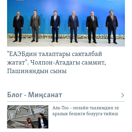
"ЕАЭБдин талаптары сакталбай
жатат". Чолпон-Атадагы саммит,
Пашиняндын сыны
Блог - Миңсанат
Ала-Тоо – онлайн таалимдин эл
аралык бешиги болууга тийиш