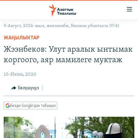
Линктер
Мазмунга
өтүңүз
9-Август, 2026-жыл, жекшемби, Бишкек убактысы 07:41
Навигацияга
ЖАҢЫЛЫКТАР
өтүңүз
ЖАҢЫЛЫКТАР
КЫРГЫЗСТАН
Издөөгө
Жээнбеков: Улут аралык ынтымак
салыңыз
ДҮЙНӨ
КЫРГЫЗСТАН
коргоого, аяр мамилеге муктаж
УКРАИНА
САЯСАТ
ДҮЙНӨ
10-Июнь, 2020
АТАЙЫН ИЛИКТӨӨ
ЭКОНОМИКА
БОРБОР АЗИЯ
ТВ ПРОГРАММАЛАР
Бөлүшүңүз
МАДАНИЯТ
ПОДКАСТ
БҮГҮН АЗАТТЫКТА
Бизди Google'дан табыңыз
ӨЗГӨЧӨ ПИКИР
ЭКСПЕРТТЕР ТАЛДАЙТ
БИЗ ЖАНА ДҮЙНӨ
Русский
ДАНИСТЕ