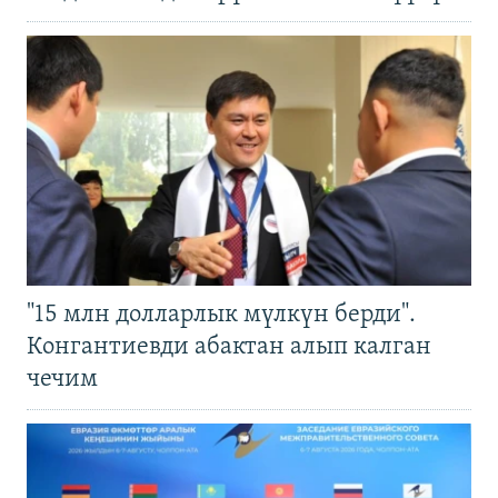
"15 млн долларлык мүлкүн берди".
Конгантиевди абактан алып калган
чечим