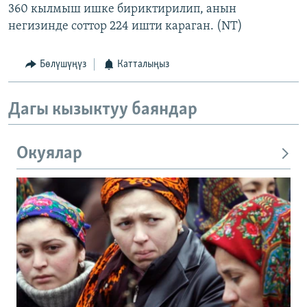
360 кылмыш ишке бириктирилип, анын
негизинде соттор 224 ишти караган. (NT)
Бөлүшүңүз
Катталыңыз
Дагы кызыктуу баяндар
Окуялар