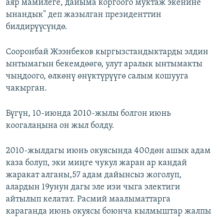
аяр мамилеге, дайыма коргоого муктаж экенине
ынандык" деп жазылган президенттин
билдирүүсүндө.
Сооронбай Жээнбеков кыргызстандыктарды элдин
ынтымагын бекемдөөгө, улут аралык ынтымакты
чыңдоого, өлкөнү өнүктүрүүгө салым кошууга
чакырган.
Бүгүн, 10-июнда 2010-жылы болгон июнь
коогалаңына он жыл болду.
2010-жылдагы июнь окуясында 400дөн ашык адам
каза болуп, эки миңге чукул жаран ар кандай
жаракат алганы,57 адам дайынсыз жоголуп,
алардын 19унун дагы эле изи чыга электиги
айтылып келатат. Расмий маалыматтарга
караганда июнь окуясы боюнча кылмыштар жалпы