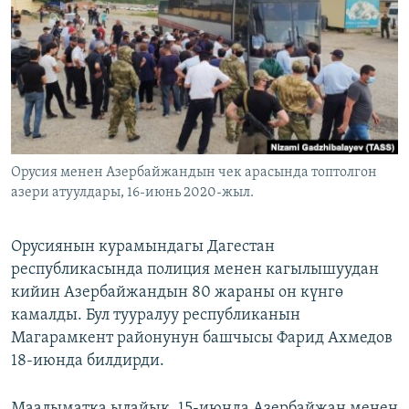
ОНЛАЙН ШЕРИНЕ
ЭЖЕ-СИҢДИЛЕР
АЗАТТЫК+
ЫҢГАЙСЫЗ СУРООЛОР
ЭЕ/АРнун бардык сайттары
Орусия менен Азербайжандын чек арасында топтолгон
азери атуулдары, 16-июнь 2020-жыл.
Орусиянын курамындагы Дагестан
республикасында полиция менен кагылышуудан
кийин Азербайжандын 80 жараны он күнгө
камалды. Бул тууралуу республиканын
Магарамкент районунун башчысы Фарид Ахмедов
18-июнда билдирди.
Маалыматка ылайык, 15-июнда Азербайжан менен