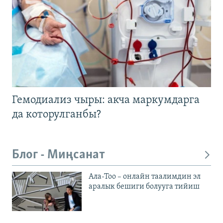
Гемодиализ чыры: акча маркумдарга
да которулганбы?
Блог - Миңсанат
Ала-Тоо – онлайн таалимдин эл
аралык бешиги болууга тийиш