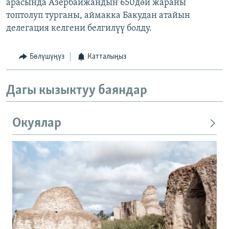
арасында Азербайжандын 650дөй жараны
топтолуп турганы, аймакка Бакудан атайын
делегация келгени белгилүү болду.
Бөлүшүңүз
Катталыңыз
Дагы кызыктуу баяндар
Окуялар