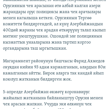
Орусиянын чек арасынан өтө албай калган азери
жарандары орус полициясы жана чек арачылары
менен кагылыша кеткен. Орусиянын Тергөө
комитети билдиргендей, ал күнү Азербайжандын
400дөй жараны чек арадан өткөрүүнү талап кылып
митинг уюштурушкан. Ошондой эле полициянын
кызматтык унааларына жана тартип коргоо
органдарына таш ыргытышкан.
Магарамкент районунун башчысы Фарид Ахмедов
окуядан кийин 93 адам кармалганын, алардын 80и
камалганын айтты. Бирок аларга так кандай айып
коюлуп жатканын билдирген жок.
5-апрелде Азербайжан өкмөтү коронавирус
жайылып жатканына байланыштуу Орусия менен
чек арасын жапкан. Учурда эки өлкөнүн чек