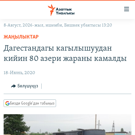
Линктер
Мазмунга
өтүңүз
8-Август, 2026-жыл, ишемби, Бишкек убактысы 13:20
Навигацияга
ЖАҢЫЛЫКТАР
өтүңүз
ЖАҢЫЛЫКТАР
КЫРГЫЗСТАН
Издөөгө
Дагестандагы кагылышуудан
салыңыз
ДҮЙНӨ
КЫРГЫЗСТАН
кийин 80 азери жараны камалды
УКРАИНА
САЯСАТ
ДҮЙНӨ
18-Июнь, 2020
АТАЙЫН ИЛИКТӨӨ
ЭКОНОМИКА
БОРБОР АЗИЯ
ТВ ПРОГРАММАЛАР
Бөлүшүңүз
МАДАНИЯТ
ПОДКАСТ
БҮГҮН АЗАТТЫКТА
Бизди Google'дан табыңыз
ӨЗГӨЧӨ ПИКИР
ЭКСПЕРТТЕР ТАЛДАЙТ
БИЗ ЖАНА ДҮЙНӨ
Русский
ДАНИСТЕ