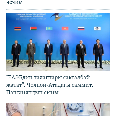
чечим
"ЕАЭБдин талаптары сакталбай
жатат". Чолпон-Атадагы саммит,
Пашиняндын сыны