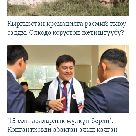
Кыргызстан кремацияга расмий тыюу
салды. Өлкөдө көрүстөн жетиштүүбү?
"15 млн долларлык мүлкүн берди".
Конгантиевди абактан алып калган