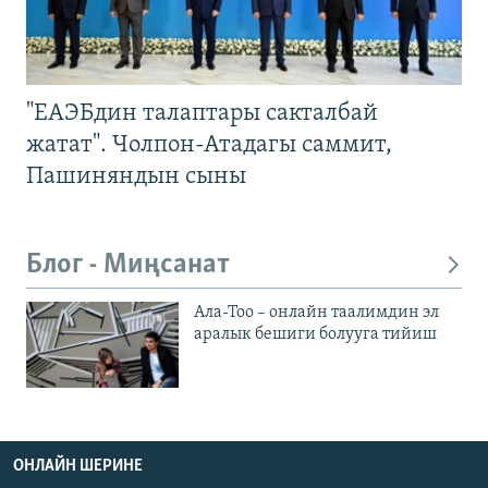
"ЕАЭБдин талаптары сакталбай
жатат". Чолпон-Атадагы саммит,
Пашиняндын сыны
Блог - Миңсанат
Ала-Тоо – онлайн таалимдин эл
аралык бешиги болууга тийиш
ОНЛАЙН ШЕРИНЕ