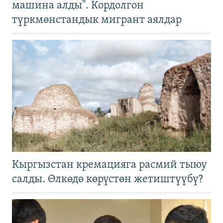
машина алды". Кордолгон
түркмөнстандык мигрант аялдар
Кыргызстан кремацияга расмий тыюу
салды. Өлкөдө көрүстөн жетиштүүбү?