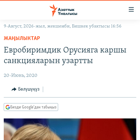
Линктер
Мазмунга
өтүңүз
9-Август, 2026-жыл, жекшемби, Бишкек убактысы 16:56
Навигацияга
ЖАҢЫЛЫКТАР
өтүңүз
ЖАҢЫЛЫКТАР
КЫРГЫЗСТАН
Издөөгө
Евробиримдик Орусияга каршы
салыңыз
ДҮЙНӨ
КЫРГЫЗСТАН
санкцияларын узартты
УКРАИНА
САЯСАТ
ДҮЙНӨ
20-Июнь, 2020
АТАЙЫН ИЛИКТӨӨ
ЭКОНОМИКА
БОРБОР АЗИЯ
ТВ ПРОГРАММАЛАР
Бөлүшүңүз
МАДАНИЯТ
ПОДКАСТ
БҮГҮН АЗАТТЫКТА
Бизди Google'дан табыңыз
ӨЗГӨЧӨ ПИКИР
ЭКСПЕРТТЕР ТАЛДАЙТ
БИЗ ЖАНА ДҮЙНӨ
Русский
ДАНИСТЕ