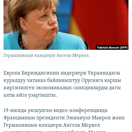
ОНЛАЙН ШЕРИНЕ
ЭЖЕ-СИҢДИЛЕР
АЗАТТЫК+
ЫҢГАЙСЫЗ СУРООЛОР
ЭЕ/АРнун бардык сайттары
Германиянын канцлери Ангела Меркел.
Европа Биримдигинин лидерлери Украинадагы
куралдуу чатакка байланыштуу Орусияга каршы
киргизилген экономикалык санкцияларды дагы
алты айга узартышты.
19-июнда уюшулган видео-конференцияда
Франциянын президенти Эммануэл Макрон жана
Германиянын канцлери Ангела Меркел