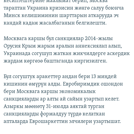
кесиптештерине маалымат берип, Москва
тараптан Украина кризисин жөнгө салуу боюнча
Минск келишиминин шарттарын аткарууда эч
кандай кадам жасалбаганын белгилешти.
Москвага каршы бул санкциялар 2014-жылы
Орусия Крым жарым аралын аннексиялап алып,
Украинада согушуп жаткан жикчилдерге аскердик
жардам көргөзө баштаганда киргизилген.
Бул согуштук аракеттер андан бери 13 миңдей
кишинин өмүрүн алды. Евробиримдик ошондон
бери Москвага каршы экономикалык
санкцияларды ар алты ай сайын узартып келет.
Азыркы мөөнөтү 31-июлда аяктай турган
санкцияларды формалдуу түрдө келаткан
апталарда Еврошаркеттин элчилери узартышат.