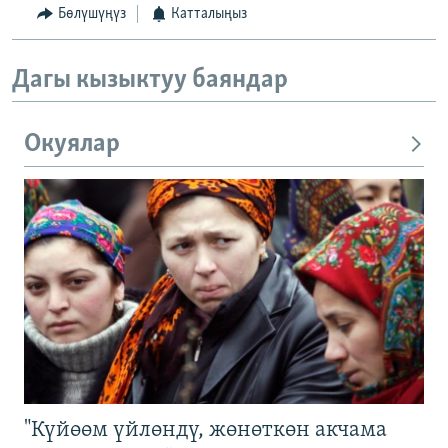
Бөлүшүңүз
Катталыңыз
Дагы кызыктуу баяндар
Окуялар
"Күйөөм үйлөндү, жөнөткөн акчама