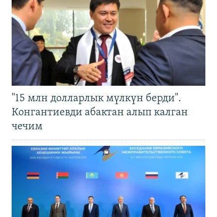
"15 млн долларлык мүлкүн берди".
Конгантиевди абактан алып калган
чечим