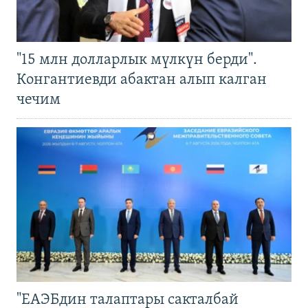
"15 млн долларлык мүлкүн берди".
Конгантиевди абактан алып калган
чечим
"ЕАЭБдин талаптары сакталбай