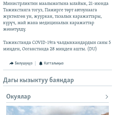
Министрликтин маалыматына ылайык, 21-июнда
Тажикстанга тогуз, Памирге төрт автоунаага
жүктөлгөн ун, жууркан, тазалык каражаттары,
күрүч, май жана медициналык каражаттар
жөнөтүлдү.
Тажикстанда COVID-19га чалдыккандардын саны 5
миңден, Ооганстанда 28 миңден ашты. (DU)
Бөлүшүңүз
Катталыңыз
Дагы кызыктуу баяндар
Окуялар