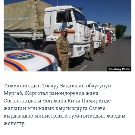
ОНЛАЙН ШЕРИНЕ
ЭЖЕ-СИҢДИЛЕР
АЗАТТЫК+
ЫҢГАЙСЫЗ СУРООЛОР
ЭЕ/АРнун бардык сайттары
Тажикстандын Тоолуу Бадахшан облусунун
Мургаб, Жергетал райондорунда жана
Ооганстандагы Чоң жана Кичи Памиринде
жашаган этникалык кыргыздарга Өзгөчө
кырдаалдар министрлиги гуманитардык жардам
жөнөттү.