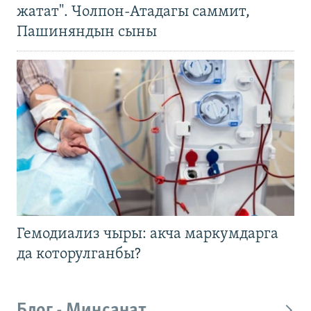
жатат". Чолпон-Атадагы саммит,
Пашиняндын сыны
Гемодиализ чыры: акча маркумдарга
да которулганбы?
Блог - Миңсанат