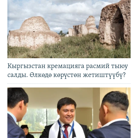
Кыргызстан кремацияга расмий тыюу
салды. Өлкөдө көрүстөн жетиштүүбү?