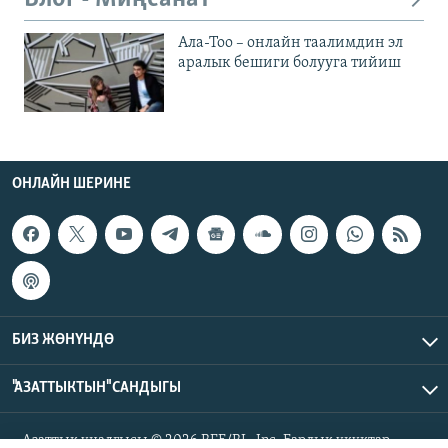
Ала-Тоо – онлайн таалимдин эл
аралык бешиги болууга тийиш
ОНЛАЙН ШЕРИНЕ
БИЗ ЖӨНҮНДӨ
"АЗАТТЫКТЫН" САНДЫГЫ
Азаттык үналгысы © 2026 RFE/RL, Inc. Бардык укуктар