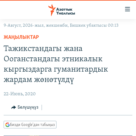
Линктер
Мазмунга
өтүңүз
9-Август, 2026-жыл, жекшемби, Бишкек убактысы 00:13
Навигацияга
ЖАҢЫЛЫКТАР
өтүңүз
ЖАҢЫЛЫКТАР
КЫРГЫЗСТАН
Издөөгө
Тажикстандагы жана
салыңыз
ДҮЙНӨ
КЫРГЫЗСТАН
Ооганстандагы этникалык
УКРАИНА
САЯСАТ
ДҮЙНӨ
кыргыздарга гуманитардык
АТАЙЫН ИЛИКТӨӨ
ЭКОНОМИКА
БОРБОР АЗИЯ
жардам жөнөтүлдү
ТВ ПРОГРАММАЛАР
МАДАНИЯТ
22-Июнь, 2020
ПОДКАСТ
БҮГҮН АЗАТТЫКТА
Бөлүшүңүз
ӨЗГӨЧӨ ПИКИР
ЭКСПЕРТТЕР ТАЛДАЙТ
БИЗ ЖАНА ДҮЙНӨ
Русский
Бизди Google'дан табыңыз
ДАНИСТЕ