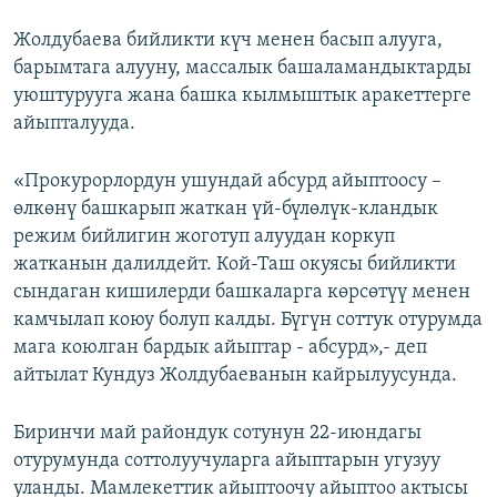
Жолдубаева бийликти күч менен басып алууга,
барымтага алууну, массалык башаламандыктарды
уюштурууга жана башка кылмыштык аракеттерге
айыпталууда.
«Прокурорлордун ушундай абсурд айыптоосу –
өлкөнү башкарып жаткан үй-бүлөлүк-кландык
режим бийлигин жоготуп алуудан коркуп
жатканын далилдейт. Кой-Таш окуясы бийликти
сындаган кишилерди башкаларга көрсөтүү менен
камчылап коюу болуп калды. Бүгүн соттук отурумда
мага коюлган бардык айыптар - абсурд»,- деп
айтылат Кундуз Жолдубаеванын кайрылуусунда.
Биринчи май райондук сотунун 22-июндагы
отурумунда соттолуучуларга айыптарын угузуу
уланды. Мамлекеттик айыптоочу айыптоо актысы