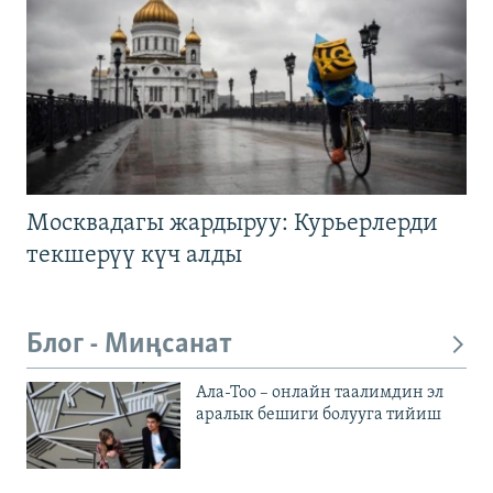
Москвадагы жардыруу: Курьерлерди
текшерүү күч алды
Блог - Миңсанат
Ала-Тоо – онлайн таалимдин эл
аралык бешиги болууга тийиш