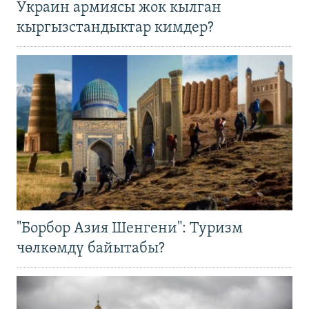
Украин армиясы жок кылган
кыргызстандыктар кимдер?
"Борбор Азия Шенгени": Туризм
чөлкөмдү байытабы?