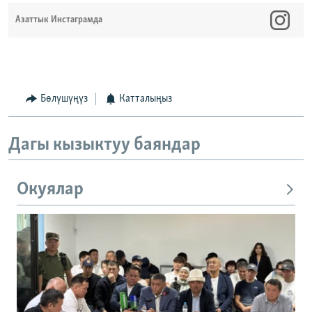
Азаттык Инстаграмда
Бөлүшүңүз
Катталыңыз
Дагы кызыктуу баяндар
Окуялар