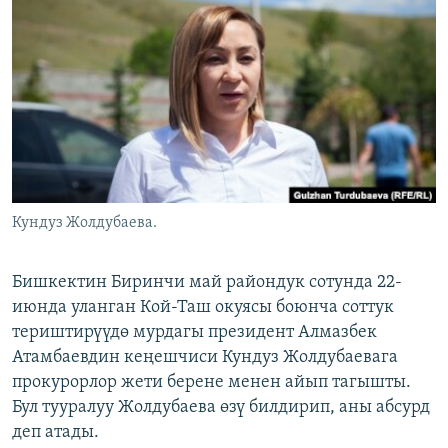
ОНЛАЙН ШЕРИНЕ
ЭЖЕ-СИҢДИЛЕР
АЗАТТЫК+
ЫҢГАЙСЫЗ СУРООЛОР
ЭЕ/АРнун бардык сайттары
Кундуз Жолдубаева.
Бишкектин Биринчи май райондук сотунда 22-
июнда уланган Кой-Таш окуясы боюнча соттук
териштирүүдө мурдагы президент Алмазбек
Атамбаевдин кеңешчиси Кундуз Жолдубаевага
прокурорлор жети берене менен айып тагышты.
Бул тууралуу Жолдубаева өзү билдирип, аны абсурд
деп атады.