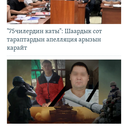
"75чилердин каты": Шаардык сот
тараптардын апелляция арызын
карайт