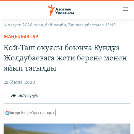
Линктер
Мазмунга
өтүңүз
6-Август, 2026-жыл, бейшемби, Бишкек убактысы 15:43
Навигацияга
ЖАҢЫЛЫКТАР
өтүңүз
ЖАҢЫЛЫКТАР
КЫРГЫЗСТАН
Издөөгө
Кой-Таш окуясы боюнча Кундуз
салыңыз
ДҮЙНӨ
КЫРГЫЗСТАН
Жолдубаевага жети берене менен
УКРАИНА
САЯСАТ
ДҮЙНӨ
айып тагылды
АТАЙЫН ИЛИКТӨӨ
ЭКОНОМИКА
БОРБОР АЗИЯ
22-Июнь, 2020
ТВ ПРОГРАММАЛАР
МАДАНИЯТ
Бөлүшүңүз
ПОДКАСТ
БҮГҮН АЗАТТЫКТА
ӨЗГӨЧӨ ПИКИР
ЭКСПЕРТТЕР ТАЛДАЙТ
Бизди Google'дан табыңыз
БИЗ ЖАНА ДҮЙНӨ
Русский
ДАНИСТЕ