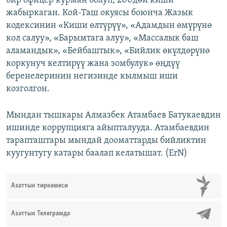
бир офицер курман болуп, 200дөй киши
жабыркаган. Кой-Таш окуясы боюнча Жазык
кодексинин «Киши өлтүрүү», «Адамдын өмүрүнө
кол салуу», «Барымтага алуу», «Массалык баш
аламандык», «Бейбаштык», «Бийлик өкүлдөрүнө
коркунуч келтирүү жана зомбулук» өңдүү
беренелеринин негизинде кылмыш иши
козголгон.
Мындан тышкары Алмазбек Атамбаев Батукаевдин
ишинде коррупцияга айыпталууда. Атамбаевдин
тарапташтары мындай дооматтарды бийликтин
куугунтугу катары баалап келатышат. (ErN)
Азаттык тиркемеси
Азаттык Телеграмда