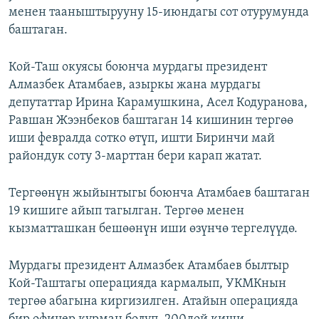
менен тааныштырууну 15-июндагы сот отурумунда
баштаган.
Кой-Таш окуясы боюнча мурдагы президент
Алмазбек Атамбаев, азыркы жана мурдагы
депутаттар Ирина Карамушкина, Асел Кодуранова,
Равшан Жээнбеков баштаган 14 кишинин тергөө
иши февралда сотко өтүп, ишти Биринчи май
райондук соту 3-марттан бери карап жатат.
Тергөөнүн жыйынтыгы боюнча Атамбаев баштаган
19 кишиге айып тагылган. Тергөө менен
кызматташкан бешөөнүн иши өзүнчө тергелүүдө.
Мурдагы президент Алмазбек Атамбаев былтыр
Кой-Таштагы операцияда кармалып, УКМКнын
тергөө абагына киргизилген. Атайын операцияда