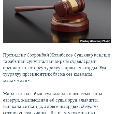
ОНЛАЙН ШЕРИНЕ
ЭЖЕ-СИҢДИЛЕР
АЗАТТЫК+
ЫҢГАЙСЫЗ СУРООЛОР
ЭЕ/АРнун бардык сайттары
Президент Сооронбай Жээнбеков Судьялар кеңеши
тарабынан сунушталган айрым судьялардын
орундарын которуу туралуу жарлык чыгарды. Бул
тууралуу президенттин басма сөз кызматы
маалымдады.
Жарлыкка ылайык, судьялардын штаттык саны
өзгөрүп, жалпысынан 48 судья орун алмашты.
Башкача айтканда, айрым шаардык, облустук
соттордун судьялары ыйгарым укуктарынын