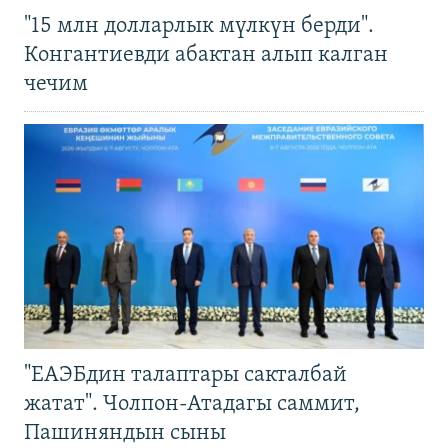
"15 млн долларлык мүлкүн берди".
Конгантиевди абактан алып калган
чечим
"ЕАЭБдин талаптары сакталбай
жатат". Чолпон-Атадагы саммит,
Пашиняндын сыны