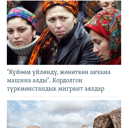
"Күйөөм үйлөндү, жөнөткөн акчама
машина алды". Кордолгон
түркмөнстандык мигрант аялдар