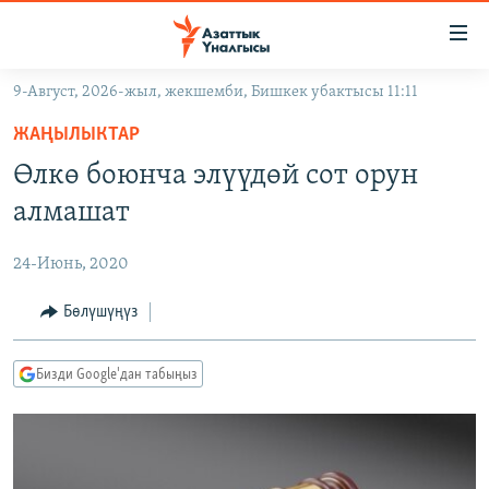
Линктер
Мазмунга
өтүңүз
9-Август, 2026-жыл, жекшемби, Бишкек убактысы 11:11
Навигацияга
ЖАҢЫЛЫКТАР
өтүңүз
ЖАҢЫЛЫКТАР
КЫРГЫЗСТАН
Издөөгө
Өлкө боюнча элүүдөй сот орун
салыңыз
ДҮЙНӨ
КЫРГЫЗСТАН
алмашат
УКРАИНА
САЯСАТ
ДҮЙНӨ
24-Июнь, 2020
АТАЙЫН ИЛИКТӨӨ
ЭКОНОМИКА
БОРБОР АЗИЯ
ТВ ПРОГРАММАЛАР
Бөлүшүңүз
МАДАНИЯТ
ПОДКАСТ
БҮГҮН АЗАТТЫКТА
Бизди Google'дан табыңыз
ӨЗГӨЧӨ ПИКИР
ЭКСПЕРТТЕР ТАЛДАЙТ
БИЗ ЖАНА ДҮЙНӨ
Русский
ДАНИСТЕ