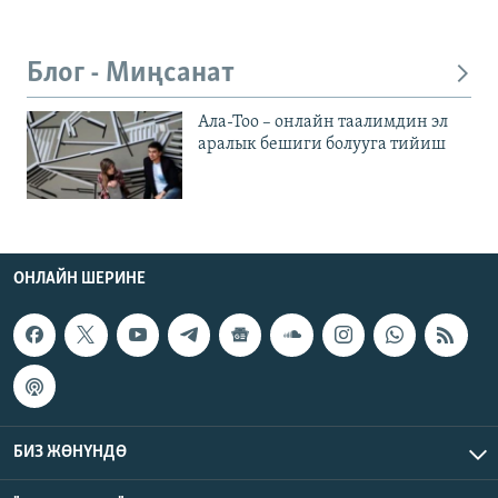
Блог - Миңсанат
Ала-Тоо – онлайн таалимдин эл
аралык бешиги болууга тийиш
ОНЛАЙН ШЕРИНЕ
БИЗ ЖӨНҮНДӨ