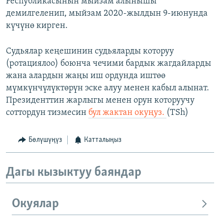
Республикасынын мыйзам алынышы
демилгеленип, мыйзам 2020-жылдын 9-июнунда
күчүнө кирген.
Судьялар кеңешинин судьяларды которуу
(ротациялоо) боюнча чечими бардык жагдайларды
жана алардын жаңы иш ордунда иштөө
мүмкүнчүлүктөрүн эске алуу менен кабыл алынат.
Президенттин жарлыгы менен орун которуучу
соттордун тизмесин
бул жактан окуңуз.
(TSh)
Бөлүшүңүз
Катталыңыз
Дагы кызыктуу баяндар
Окуялар