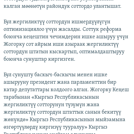
калган мөөнөтүн райондук соттордо улантышат.
Бул жергиликтүү соттордун ишмердүүлүгүн
оптимизациялоо үчүн жасалды. Соттук реформа
боюнча кеңештин чечимдерин ишке ашыруу үчүн
Жогорку сот айрым иши азыраак жергиликтүү
соттордун штатын кыскартып, оптималдаштыруу
боюнча сунуштар киргизген.
Бул сунушту баскыч-баскычы менен ишке
ашырууну президент жана парламенттин бир
катар депутаттары колдоого алган. Жогорку Кеңеш
тарабынан «Кыргыз Республикасынын
жергиликтүү сотторунун түзүмүн жана
жергиликтүү соттордун штаттык санын бекитүү
жөнүндө» Кыргыз Республикасынын мыйзамына
өзгөртүүлөрдү киргизүү тууралуу» Кыргыз