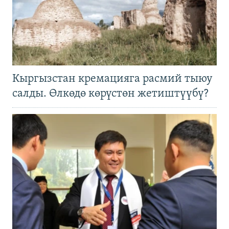
Кыргызстан кремацияга расмий тыюу
салды. Өлкөдө көрүстөн жетиштүүбү?