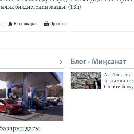
ылык билдиргенин жазды. (TSh)
з
Катталыңыз
Принтер
Блог - Миңсанат
Ала-Тоо – онл
таалимдин эл
бешиги болуу
базарындагы