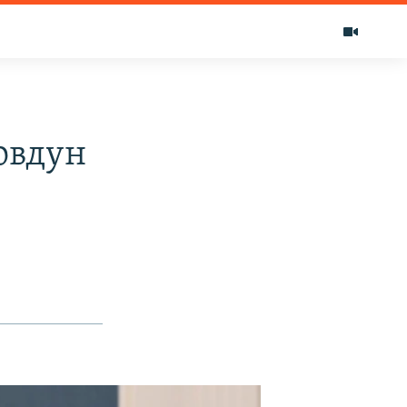
овдун