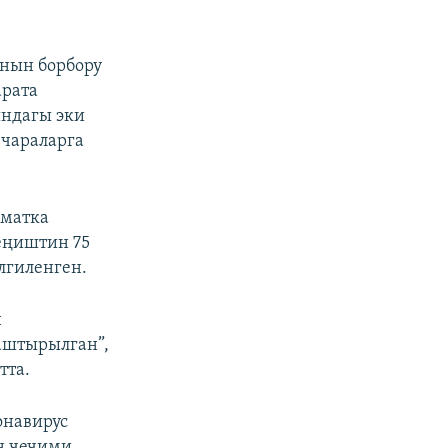
янын борбору
арата
ындагы эки
чараларга
ыматка
еңиштин 75
лгиленген.
н
аштырылган”,
тта.
онавирус
н чечими