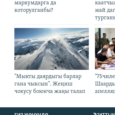
маркумдарга да
каатчы
которулганбы?
май да
турган
"Мыкты даярдыгы барлар
"75чиле
гана чыксын". Жеңиш
Шаарды
чокусу боюнча жаңы талап
апелля