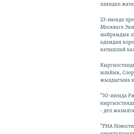
пландап жатат
23-июнда пре
Москвага Эк
майрамдык па
адамдан кор
катышпай кал
Кыргызстанды
ылайык, Соо
жылдыгына ка
“30-июнда Рж
кыргызстанд
- деп жазылг
“РИА Новости
аныкталганды