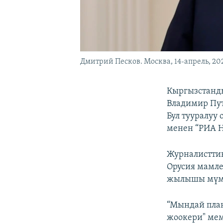
Дмитрий Песков. Москва, 14-апрель, 2
Кыргызстанды
Владимир Пу
Бул тууралуу
менен “РИА Н
Журналисттин
Орусия мамле
жылышы мүмкү
“Мындай план
жоокери" ме