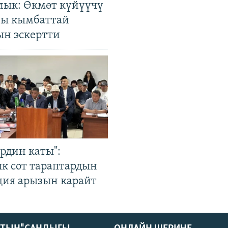
лык: Өкмөт күйүүчү
гы кымбаттай
ын эскертти
рдин каты":
к сот тараптардын
ция арызын карайт