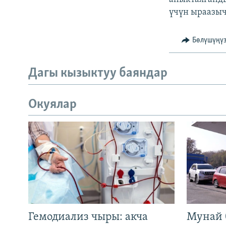
үчүн ыраазыч
Бөлүшүңү
Дагы кызыктуу баяндар
Окуялар
Гемодиализ чыры: акча
Мунай 