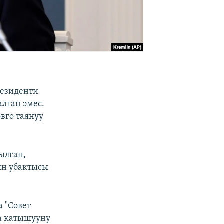
резиденти
лган эмес.
вго таянуу
ылган,
ин убактысы
 "Совет
а катышууну