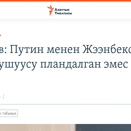
Р
в: Путин менен Жээнбек
ушуусу пландалган эмес
з
ан табыңыз