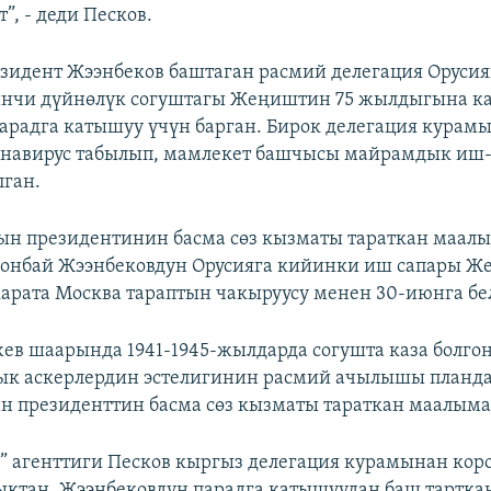
”, - деди Песков.
зидент Жээнбеков баштаган расмий делегация Оруси
инчи дүйнөлүк согуштагы Жеңиштин 75 жылдыгына к
радга катышуу үчүн барган. Бирок делегация курам
онавирус табылып, мамлекет башчысы майрамдык иш-
ган.
н президентинин басма сөз кызматы тараткан маал
ронбай Жээнбековдун Орусияга кийинки иш сапары Ж
рата Москва тараптын чакыруусу менен 30-июнга бе
ев шаарында 1941-1945-жылдарда согушта каза болго
ык аскерлердин эстелигинин расмий ачылышы планд
ан президенттин басма сөз кызматы тараткан маалыма
” агенттиги Песков кыргыз делегация курамынан кор
ктан, Жээнбековдун парадга катышуудан баш тартка