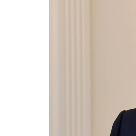
ЭЖЕ-СИҢДИЛЕР
АЗАТТЫК+
ЫҢГАЙСЫЗ СУРООЛОР