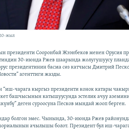
020-жыл
н президенти Сооронбай Жээнбеков менен Орусия п
тиндин 30-июнда Ржев шаарында жолугушуусу планда
 орус президентинин басма сөз катчысы Дмитрий Песко
овости” агенттиги жазды.
 “иш-чарага кыргыз президенти конок катары чакыр
кет башчысынын катышуусунда эстелик ачуу аземин
нбү” деген суроосуна Песков мындай жооп берген.
дар болгон эмес. Чынында, 30-июнда Ржев районунда
мориалынын ачылышы болот. Президент бул иш-чараг