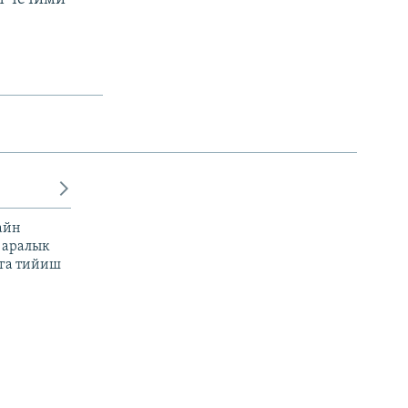
айн
 аралык
га тийиш