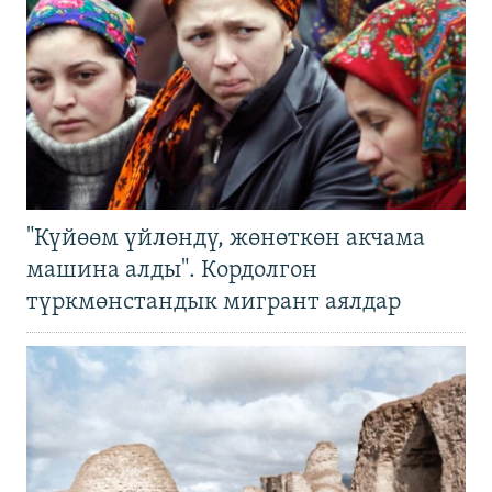
"Күйөөм үйлөндү, жөнөткөн акчама
машина алды". Кордолгон
түркмөнстандык мигрант аялдар