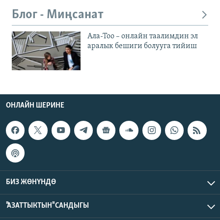
Блог - Миңсанат
Ала-Тоо – онлайн таалимдин эл
аралык бешиги болууга тийиш
ОНЛАЙН ШЕРИНЕ
БИЗ ЖӨНҮНДӨ
"АЗАТТЫКТЫН" САНДЫГЫ