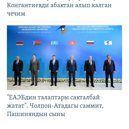
Конгантиевди абактан алып калган
чечим
"ЕАЭБдин талаптары сакталбай
жатат". Чолпон-Атадагы саммит,
Пашиняндын сыны