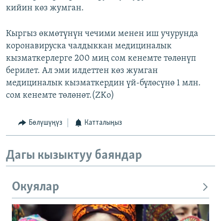
кийин көз жумган.
Кыргыз өкмөтүнүн чечими менен иш учурунда
коронавируска чалдыккан медициналык
кызматкерлерге 200 миң сом кенемте төлөнүп
берилет. Ал эми илдеттен көз жумган
медициналык кызматкердин үй-бүлөсүнө 1 млн.
сом кенемте төлөнөт.(ZKo)
Бөлүшүңүз
Катталыңыз
Дагы кызыктуу баяндар
Окуялар