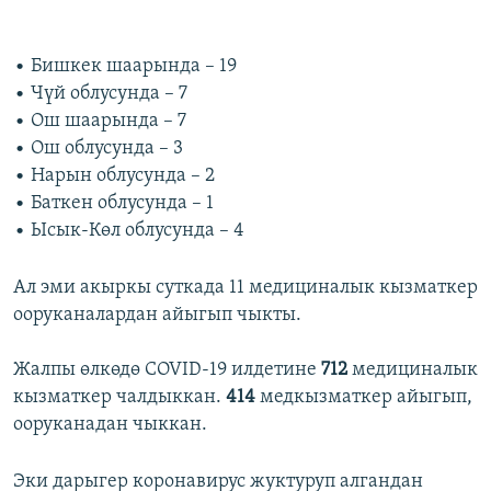
• Бишкек шаарында – 19
• Чүй облусунда – 7
• Ош шаарында – 7
• Ош облусунда – 3
• Нарын облусунда – 2
• Баткен облусунда – 1
• Ысык-Көл облусунда – 4
Ал эми акыркы суткада 11 медициналык кызматкер
ооруканалардан айыгып чыкты.
Жалпы өлкөдө COVID-19 илдетине
712
медициналык
кызматкер чалдыккан.
414
медкызматкер айыгып,
ооруканадан чыккан.
Эки дарыгер коронавирус жуктуруп алгандан