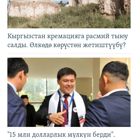
Кыргызстан кремацияга расмий тыюу
салды. Өлкөдө көрүстөн жетиштүүбү?
"15 млн долларлык мүлкүн берди".