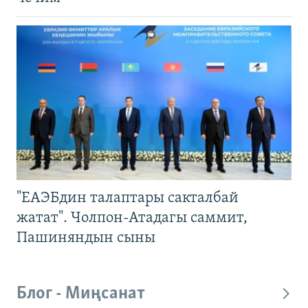
"ЕАЭБдин талаптары сакталбай
жатат". Чолпон-Атадагы саммит,
Пашиняндын сыны
Блог - Миңсанат