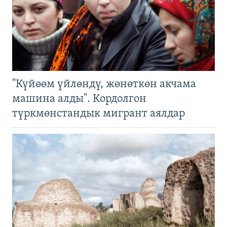
"Күйөөм үйлөндү, жөнөткөн акчама
машина алды". Кордолгон
түркмөнстандык мигрант аялдар