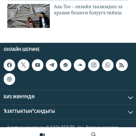
Ала-Тоо – онлайн таалимдин эл
аралык бешиги болууга тийиш
ОНЛАЙН ШЕРИНЕ
БИЗ ЖӨНҮНДӨ
"АЗАТТЫКТЫН" САНДЫГЫ
Азаттык үналгысы © 2026 RFE/RL, Inc. Бардык укуктар
корголгон.