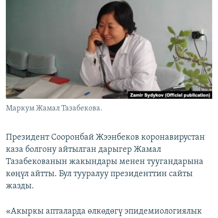
ОНЛАЙН ШЕРИНЕ
ЭЖЕ-СИҢДИЛЕР
АЗАТТЫК+
ЫҢГАЙСЫЗ СУРООЛОР
ЭЕ/АРнун бардык сайттары
Маркум Жамал Тазабекова.
Президент Сооронбай Жээнбеков коронавирустан
каза болгону айтылган дарыгер Жамал
Тазабекованын жакындары менен туугандарына
көңүл айтты. Бул тууралуу президенттин сайты
жазды.
«Акыркы апталарда өлкөдөгү эпидемиологиялык