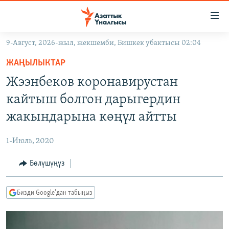
Линктер
Мазмунга
өтүңүз
9-Август, 2026-жыл, жекшемби, Бишкек убактысы 02:04
Навигацияга
ЖАҢЫЛЫКТАР
өтүңүз
ЖАҢЫЛЫКТАР
КЫРГЫЗСТАН
Издөөгө
Жээнбеков коронавирустан
салыңыз
ДҮЙНӨ
КЫРГЫЗСТАН
кайтыш болгон дарыгердин
УКРАИНА
САЯСАТ
ДҮЙНӨ
жакындарына көңүл айтты
АТАЙЫН ИЛИКТӨӨ
ЭКОНОМИКА
БОРБОР АЗИЯ
1-Июль, 2020
ТВ ПРОГРАММАЛАР
МАДАНИЯТ
Бөлүшүңүз
ПОДКАСТ
БҮГҮН АЗАТТЫКТА
ӨЗГӨЧӨ ПИКИР
ЭКСПЕРТТЕР ТАЛДАЙТ
Бизди Google'дан табыңыз
БИЗ ЖАНА ДҮЙНӨ
Русский
ДАНИСТЕ