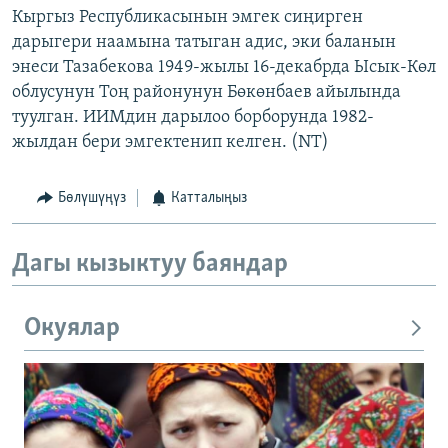
Кыргыз Республикасынын эмгек сиңирген
дарыгери наамына татыган адис, эки баланын
энеси Тазабекова 1949-жылы 16-декабрда Ысык-Көл
облусунун Тоң районунун Бөкөнбаев айылында
туулган. ИИМдин дарылоо борборунда 1982-
жылдан бери эмгектенип келген. (NT)
Бөлүшүңүз
Катталыңыз
Дагы кызыктуу баяндар
Окуялар