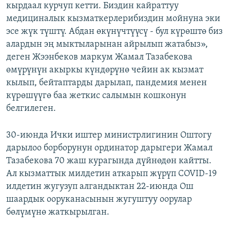
кырдаал курчуп кетти. Биздин кайраттуу
медициналык кызматкерлерибиздин мойнуна эки
эсе жүк түштү. Абдан өкүнүчтүүсү - бул күрөштө биз
алардын эң мыктыларынан айрылып жатабыз»​,
деген Жээнбеков маркум Жамал Тазабекова
өмүрүнүн акыркы күндөрүнө чейин ак кызмат
кылып, бейтаптарды дарылап, пандемия менен
күрөшүүгө баа жеткис салымын кошконун
белгилеген.
30-июнда Ички иштер министрлигинин Оштогу
дарылоо борборунун ординатор дарыгери Жамал
Тазабекова 70 жаш курагында дүйнөдөн кайтты.
Ал кызматтык милдетин аткарып жүрүп COVID-19
илдетин жугузуп алгандыктан 22-июнда Ош
шаардык ооруканасынын жугуштуу оорулар
бөлүмүнө жаткырылган.