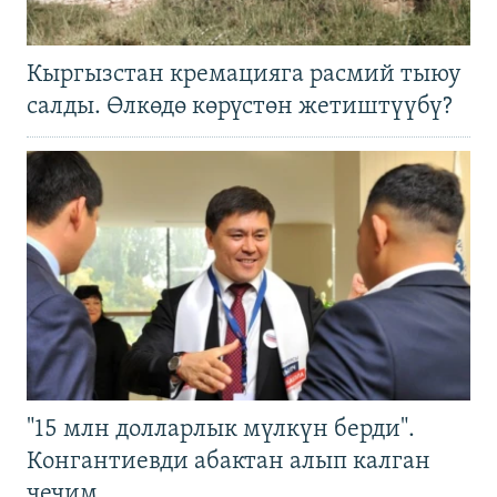
Кыргызстан кремацияга расмий тыюу
салды. Өлкөдө көрүстөн жетиштүүбү?
"15 млн долларлык мүлкүн берди".
Конгантиевди абактан алып калган
чечим